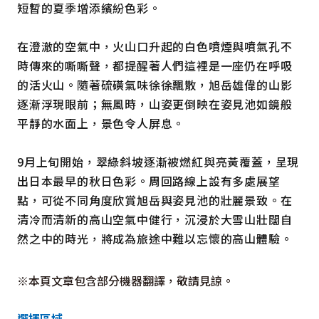
短暫的夏季增添繽紛色彩。
在澄澈的空氣中，火山口升起的白色噴煙與噴氣孔不
時傳來的嘶嘶聲，都提醒著人們這裡是一座仍在呼吸
的活火山。隨著硫磺氣味徐徐飄散，旭岳雄偉的山影
逐漸浮現眼前；無風時，山姿更倒映在姿見池如鏡般
平靜的水面上，景色令人屏息。
9月上旬開始，翠綠斜坡逐漸被燃紅與亮黃覆蓋，呈現
出日本最早的秋日色彩。周回路線上設有多處展望
點，可從不同角度欣賞旭岳與姿見池的壯麗景致。在
清冷而清新的高山空氣中健行，沉浸於大雪山壯闊自
然之中的時光，將成為旅途中難以忘懷的高山體驗。
※本頁文章包含部分機器翻譯，敬請見諒。
選擇區域