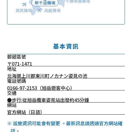
十勝帶廣機場
新千歳機場
奧尻機場
函館機場
基本資訊
郵遞區號
〒071-1471
地址
北海道上川郡東川町ノカナン姿見の池
電話號碼
0166-97-2153
（旭岳遊客中心）
交通
●步行:從旭岳纜車姿見站出發約45分鐘
網站
官方網站（日語）
※ 設施資訊可能會有變更 。最新訊息請透過官方網站確
認。