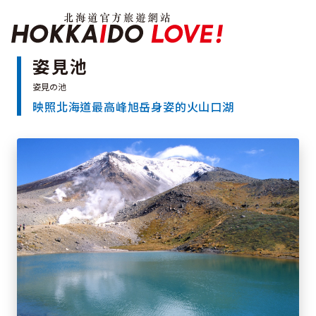
北海道官方旅遊網站 H
姿見池
映照北海道最高峰旭岳身姿的火山口湖
特輯
觀光景點
溫泉
祭典活動
推薦行程
區域指南
美食
預約
交通指南
北海道簡介
依旅遊主題搜尋
下雨也能盡興
七個國立公園
邂逅絕景
基礎知識