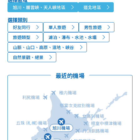
旭川、層雲峽、天人峽地區
道北地區
選擇類別
好友同行
單人旅遊
男性旅遊
旅遊類型
湖泊、瀑布、水池、水壩
山脈、山口、高原、濕地、峽谷
自然景觀、絕景
最近的機場
稚内機場
利尻機場
鄂霍次克紋別機場
女滿別機場
丘珠（札幌）機場
根室中標津機場
旭川機場
丹頂釧路機場