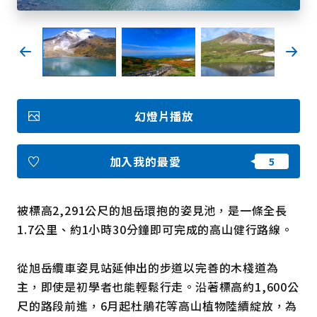
我的最愛
Face
Insta
YouT
Insta
Face
book
gram
ube
gram
book
幻燈片播放
照片集
影片
觀光手冊
加入我的最愛
使用條款
隱私權政策摘要
Cookie 政策
關於我們
連結
被標高2,291公尺的旭岳環抱的姿見池，是一條全長
1.7公里、約1小時30分鐘即可完成的高山健行路線。
語言
從旭岳纜車姿見站延伸出的步道以完善的木棧道為
主，即使是初學者也能輕鬆行走。沿著標高約1,600公
尺的路段前進，6月起杜鵑花等高山植物陸續綻放，為