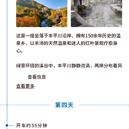
这是一座坐落于丰平川沿岸、拥有150余年历史的温
泉乡，以丰沛的天然温泉和迷人的红叶景观疗愈身
心。
绿意环绕的溪谷中，丰平川静静流淌，两岸分布着风
格各异的温泉旅馆。定山溪温泉拥有56处泉源，每
查看信息
分钟涌出约8,600升天然温泉。无色透明的氯化物泉
查看更多
略带咸味，浸泡后暖意直达全身，即使离开浴池，依
然能长时间保持舒适温暖，让身心得到放松。
第四天
漫步温泉街，四季更迭的自然风光尽收眼底。尤其是
10月中旬至下旬的红叶季节，整座溪谷被染成绚丽
的红色与金色。横跨丰平川的鲜红色“二见吊桥”是
开车约55分钟