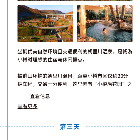
坐拥优美自然环境且交通便利的朝里川温泉，是畅游
小樽时理想的住宿与休闲据点。
被群山环抱的朝里川温泉，距离小樽市区仅约20分
钟车程，交通十分便利。这里素有“小樽后花园”之
称，多年来深受游客喜爱，是在观光行程之余放松身
查看信息
心的好去处。远离市区的热闹喧嚣，走进大自然怀
查看更多
抱，清新的空气与宁静的环境让人不由自主放慢脚
步，享受悠闲时光。
温泉区拥有丰富多样的住宿选择，包括传统温泉旅
第三天
馆、小木屋、特色民宿和露营地等，因此无论是远道