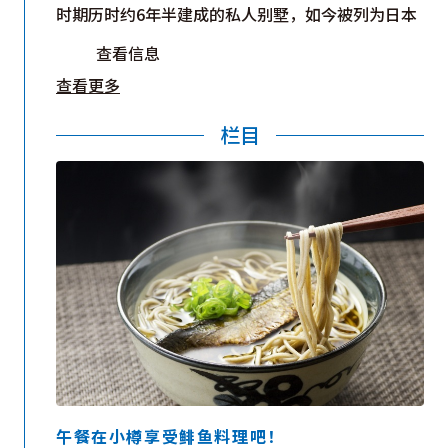
时期历时约6年半建成的私人别墅，如今被列为日本
国家登录有形文化财。走进约190坪（约628平方
查看信息
米）的宽敞宅邸，18间居室依次展开，每一处细节
查看更多
都静静诉说着昔日的荣光。指尖拂过厚重的榉木梁
柱，脚下是光泽细腻的漆面地板，空气中弥漫着紫檀
栏目
与白檀木雕散发的淡淡幽香。精致的雕刻点缀其间，
在相邻的小樽贵宾馆大厅内，119幅天井画绵延展
仿佛在低声讲述百年前的繁华故事。
开，营造出宛如艺术殿堂般的空间。漫步四季更迭的
庭园，在花影与微风之间品尝地道的鲱鱼料理，于静
谧之中感受跨越时光的优雅与从容。
午餐在小樽享受鲱鱼料理吧！