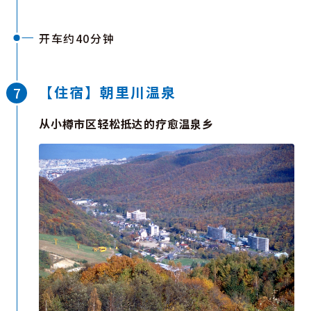
蒸馏器的蒸馏栋，以及标志性的第一干燥塔（窑塔）
等 。踏入其中，映衬着绿色草坪的鲜红屋顶，以及
开车约40分钟
使用余市特产软石建造的稳重石造建筑鳞次栉比，散
这里至今仍坚守着世界上罕见的“石炭直火蒸馏”传
发出仿佛置身于威士忌故乡苏格兰的浓郁异国情调。
统。当匠人将熊熊燃烧的煤炭投入炉中时，那噼啪作
响的火星声与带有热度的空气波动，无不诉说着传统
【住宿】朝里川温泉
的生命力。漫步园内，空气中飘荡着潮水气息，并混
杂着从熟成酒桶中溢出的名为“天使的份额”的甘甜
从小樽市区轻松抵达的疗愈温泉乡
芳香，令人心旷神怡。触摸冰凉的软石墙面，在
NIKKA博物馆感受历史的厚重感，随后在清新的空
气中欣赏威士忌呈现出的琥珀色光泽。这是一个能让
您忘却时光，全身心领略北国大地恩赐的特别之地。