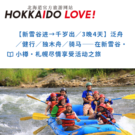
Hokkaido Officia
【新雪谷进→千岁出／3晚4天】泛舟
／健行／独木舟／骑马——在新雪谷・
特辑
小樽・札幌尽情享受活动之旅
旅游景点
温泉
活动祭典
推荐行程
区域指南
美食
预约
交通
北海道简介
按旅游主题搜索
享受雨天
七个国立公园
邂逅美景
基础知识