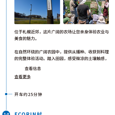
位于札幌近郊，这片广阔的农场让您亲身体验农业与
美食的魅力。
在自然环绕的广阔农园中，提供从播种、收获到料理
的完整体验活动。踏入田园，感受微凉的土壤触感，
迎面而来的清新泥土芬芳随风飘送，唤醒您的五感，
查看信息
感受身心的放松。体验方案随季节变化：春季播种、
查看更多
夏季收获、秋季烹调新鲜蔬菜，一年约有50种活动
可供选择。课程内容适合小朋友参加，是家庭学习食
育的热门场所。
完成农作后，可在园区内的「农村餐厅」稍作休息。
开车约25分钟
这里提供丰盛的自助餐，充分使用当季蔬菜，爽脆口
感与食材原味在口中绽放，尽情享受北海道独特的美
味。此外，园区内的特产商店还可购买北海道食材与
ECORIN村