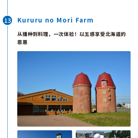
当地代表性景观之一，伴随着潺潺流水与鸟鸣声，营
造出远离喧嚣的宁静氛围。
Kururu no Mori Farm
沿途点缀着免费的足汤，为散步增添轻松惬意。无论
从播种到料理，一次体验！以五感享受北海道的
是短暂停留，还是悠闲的一日温泉之旅，定山溪都能
恩惠
为您的北海道之行留下温暖而难忘的回忆。