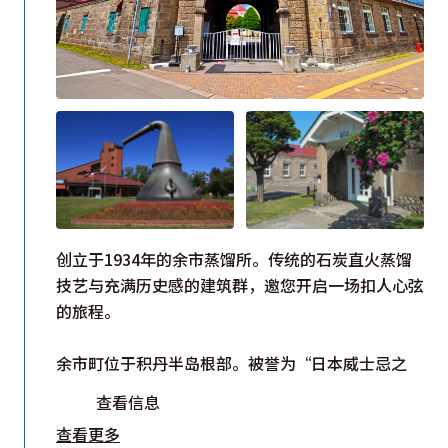
创立于1934年的余市蒸馏所。传统的石炭直火蒸馏
技艺与充满历史感的建筑群，邀您开启一场扣人心弦
的旅程。
余市町位于积丹半岛根部。被誉为“日本威士忌之
父”的竹鹤政孝先生，选定这片土地作为酿造威士忌
查看信息
的理想乡 。园区内，10栋被列为国家登录有形文化
查看更多
财的建筑保留着当年的风貌，包括整齐排列着赤铜色