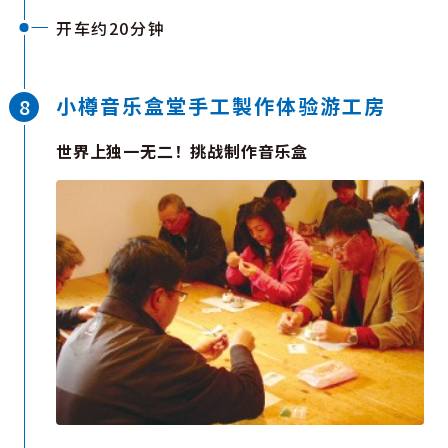
而来的游客，还是当地居民，都喜欢来到这里度假放
松。四季分明的自然景观为旅程增添不同魅力，游客
开车约20分钟
可以一边享受温泉，一边欣赏四季变换的美景；到了
冬季，还可体验滑雪等丰富的冰雪活动。兼具便利交
小樽音乐盒堂手工製作体验游工房
通与宁静氛围的朝里川温泉，是感受北海道四季风情
与自然之美的理想去处。
世界上独一无二！挑战制作音乐盒