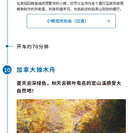
在曾经因鲱鱼捕捞而繁荣的小樽，您可以在市内各个餐厅品尝到使用
鲱鱼制作的荞麦面、刺身和握寿司，包括前述的旧青山别邸的餐厅。
小樽观光协会（日语）
开车约70分钟
加拿大独木舟
夏天去深绿色，秋天去枫叶有名的定山溪感受大
自然吧！