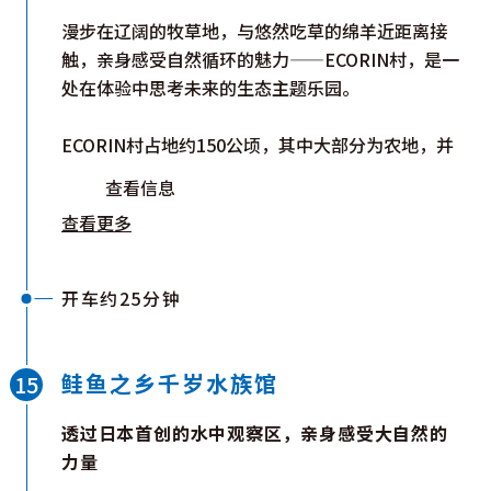
漫步在辽阔的牧草地，与悠然吃草的绵羊近距离接
触，亲身感受自然循环的魅力——ECORIN村，是一
处在体验中思考未来的生态主题乐园。
ECORIN村占地约150公顷，其中大部分为农地，并
放牧多达1,000只绵羊。秉持“减轻环境负荷、贡献
查看信息
永续社会”的理念，这个社区重视与自然的深度连
查看更多
接。
多年来，园区致力于安全食材的生产、乳制品加工、
开车约25分钟
花卉栽培及餐厅运营，同时推动环保措施，如将餐厅
厨余与家畜粪便回收制成有机肥料，并研发减少二氧
化碳排放的技术。
鲑鱼之乡千岁水族馆
目前，游客可体验羊毛手作、森林游戏，还有园区的
透过日本首创的水中观察区，亲身感受大自然的
明星景点——世界规模的“番茄森林”，以单株巨型
力量
番茄树闻名，其壮观景象令人惊叹。园内餐厅“骆驼