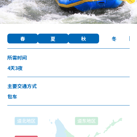
收藏
Face
Insta
YouT
Insta
Face
春
夏
秋
冬
book
gram
ube
gram
book
所需时间
图库影集
视频
旅游手册
4天3夜
使用条款
关于我们
链接
主要交通方式
包车
语言