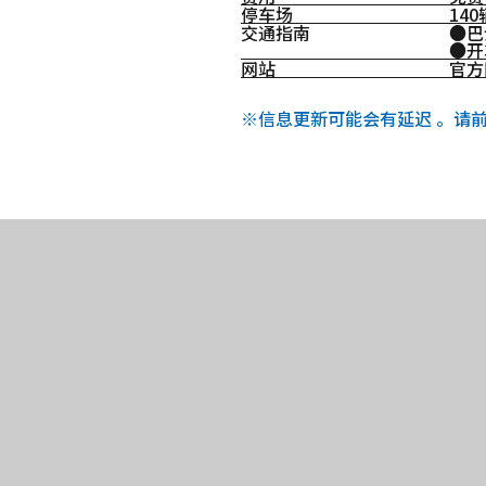
停车场
14
交通指南
●巴
●开
网站
官方
※信息更新可能会有延迟 。请