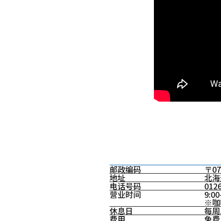
邮政编码
〒07
地址
北海
电话号码
0126
营业时间
9:00
※咖
休息日
每周
费用
免费