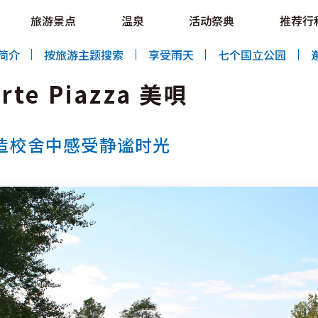
e HOKKAIDO LOVE!
旅游景点
温泉
活动祭典
推荐行
al Tourism Site HOKKAIDO LOVE!
简介
按旅游主题搜索
享受雨天
七个国立公园
e Piazza 美唄
造校舍中感受静谧时光
特辑
旅游景点
温泉
活动祭典
推荐行程
区域指南
美食
预约
交通