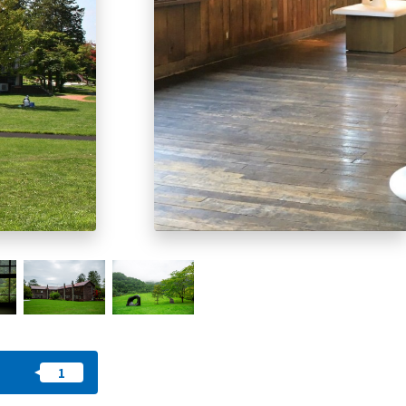
收藏
nstag
YouTu
Instag
Faceb
am
be
ram
ook