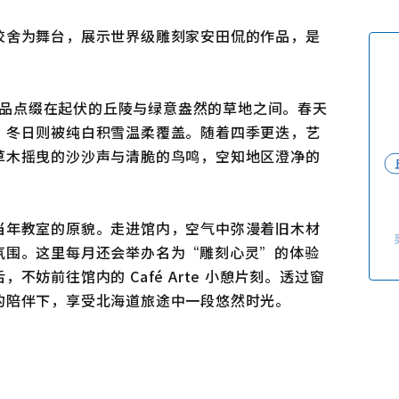
使用条款
关于我们
校舍为舞台，展示世界级雕刻家安田侃的作品，是
链接
刻作品点缀在起伏的丘陵与绿意盎然的草地之间。春天
，冬日则被纯白积雪温柔覆盖。随着四季更迭，艺
草木摇曳的沙沙声与清脆的鸟鸣，空知地区澄净的
当年教室的原貌。走进馆内，空气中弥漫着旧木材
氛围。这里每月还会举办名为“雕刻心灵”的体验
妨前往馆内的 Café Arte 小憩片刻。透过窗
的陪伴下，享受北海道旅途中一段悠然时光。