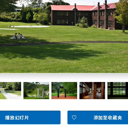
北海道简介
按旅游主题搜索
享受雨天
七个国立公园
邂逅美景
基础知识
Faceb
I
ook
r
图库影集
播放幻灯片
添加至收藏夹
视频
旅游手册