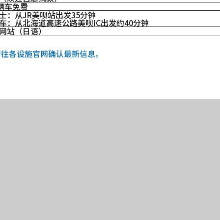
0辆车免费
士：从JR美呗站出发35分钟
车：从北海道高速公路美呗IC出发约40分钟
网站（日语）
前往各设施官网确认最新信息。