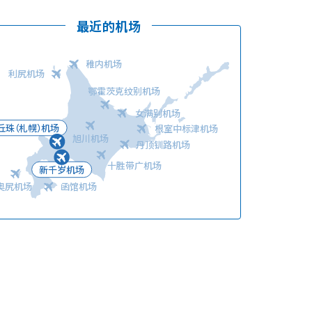
最近的机场
稚内机场
利尻机场
鄂霍茨克纹别机场
语言
女满别机场
丘珠（札幌）机场
根室中标津机场
旭川机场
丹顶钏路机场
十胜带广机场
新千岁机场
奥尻机场
函馆机场