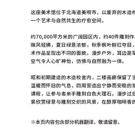
这座美术馆位于北海道美唄市，以废弃的木造
一个艺术与自然共生的疗愈空间。
约70,000平方米的广阔园区内，约40件雕
微风轻拂，夏日绿意浓郁，秋季枫叶鲜红夺目
术作品呈现出不同的面貌。漫步户外，耳边是
空气令人心旷神怡，仿佛与自然融为一体。
昭和初期建造的木造校舍内，二楼画廊保留了
温暖而怀旧的气息，四周营造出宁静而安稳的
课程，让参与者亲手雕刻白色大理石。漫步过后，不
景欣赏绿意与雕刻交织的风景，在醇厚咖啡香
※本页内容包含部分机器翻译，敬请留意。