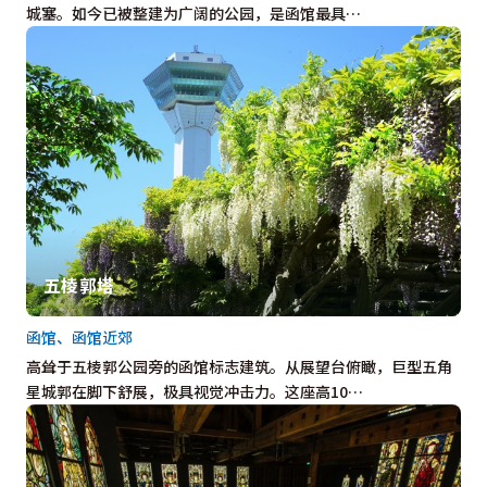
城塞。如今已被整建为广阔的公园，是函馆最具…
五棱郭塔
函馆、函馆近郊
高耸于五棱郭公园旁的函馆标志建筑。从展望台俯瞰，巨型五角
星城郭在脚下舒展，极具视觉冲击力。这座高10…