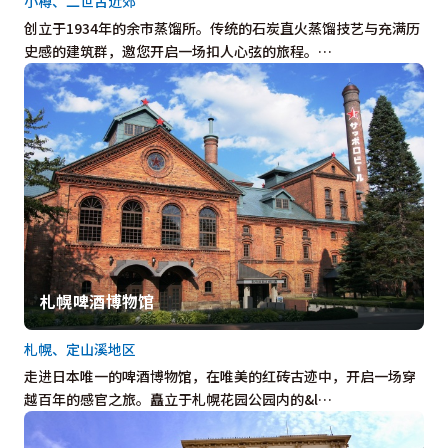
小樽、二世古近郊
创立于1934年的余市蒸馏所。传统的石炭直火蒸馏技艺与充满历
史感的建筑群，邀您开启一场扣人心弦的旅程。…
札幌啤酒博物馆
札幌、定山溪地区
走进日本唯一的啤酒博物馆，在唯美的红砖古迹中，开启一场穿
越百年的感官之旅。矗立于札幌花园公园内的&l…