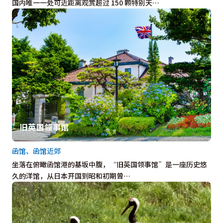
国内唯一一处可近距离观赏超过 150 颗特别天…
旧英国领事馆
函馆、函馆近郊
坐落在俯瞰函馆港的基坂中腹，“旧英国领事馆”是一座历史悠
久的洋馆，从日本开国到昭和初期曾…