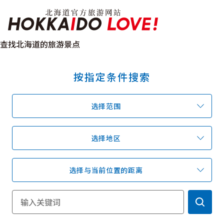
Hokkaido Officia
查找北海道的旅游景点
按指定条件搜索
特辑
旅游景点
温泉
活动祭典
选择范围
推荐行程
区域指南
美食
预约
交通
选择地区
选择与当前位置的距离
北海道简介
按旅游主题搜索
享受雨天
七个国立公园
邂逅美景
基础知识