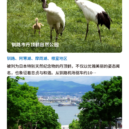
钏路市丹顶鹤自然公园
钏路、阿寒湖、摩周湖、根室地区
被列为日本特别天然纪念物的丹顶鹤，不仅以优雅美丽的姿态闻
名，也象征着忠贞与和谐。从钏路机场驱车约10…