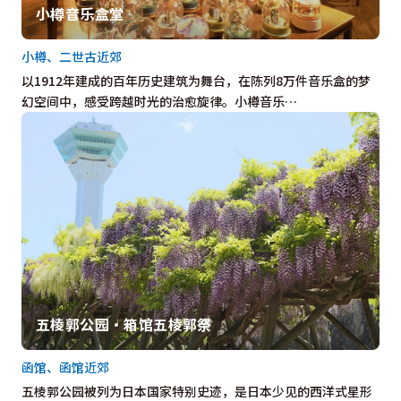
小樽音乐盒堂
小樽、二世古近郊
以1912年建成的百年历史建筑为舞台，在陈列8万件音乐盒的梦
幻空间中，感受跨越时光的治愈旋律。小樽音乐…
五棱郭公园・箱馆五棱郭祭
函馆、函馆近郊
五棱郭公园被列为日本国家特别史迹，是日本少见的西洋式星形