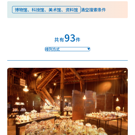
博物馆、科技馆、美术馆、资料馆
清空搜索条件
收藏
93
Face
Insta
YouT
Insta
Face
共有
件
book
gram
ube
gram
book
排列方式
图库影集
视频
旅游手册
使用条款
关于我们
链接
语言