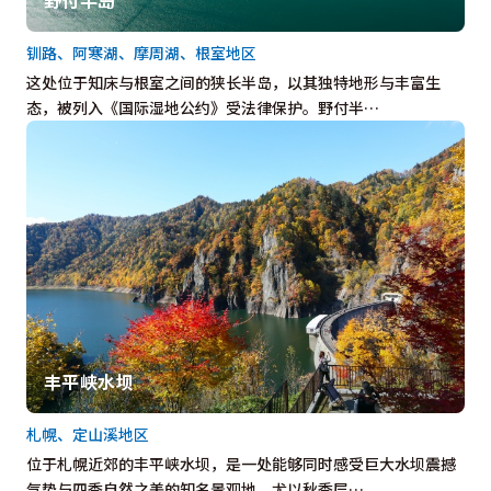
钏路、阿寒湖、摩周湖、根室地区
这处位于知床与根室之间的狭长半岛，以其独特地形与丰富生
态，被列入《国际湿地公约》受法律保护。野付半…
丰平峡水坝
札幌、定山溪地区
位于札幌近郊的丰平峡水坝，是一处能够同时感受巨大水坝震撼
气势与四季自然之美的知名景观地，尤以秋季层…