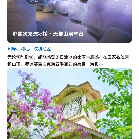
鄂霍次克流冰馆・天都山展望台
知床、网走、纹别地区
无论何时到访，都能感受冬日流冰的壮丽与震撼。在国家名胜天
都山顶，尽览鄂霍次克海四季变幻的美景。海拔…