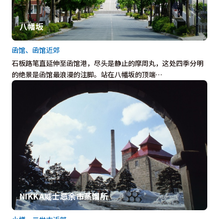
八幡坂
函馆、函馆近郊
石板路笔直延伸至函馆港，尽头是静止的摩周丸，这处四季分明
的绝景是函馆最浪漫的注脚。站在八幡坂的顶端…
NIKKA威士忌余市蒸馏所