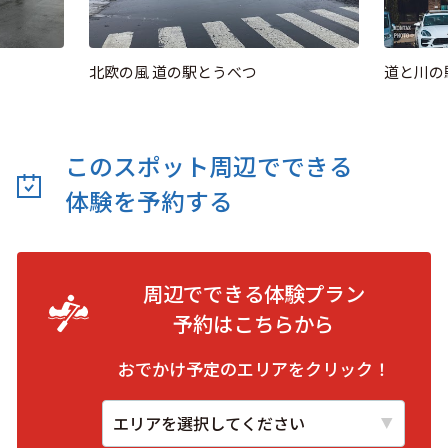
北欧の風 道の駅とうべつ
道と川の
このスポット周辺でできる
体験を予約する
周辺でできる体験プラン
予約は
こちらから
おでかけ予定のエリアをクリック！