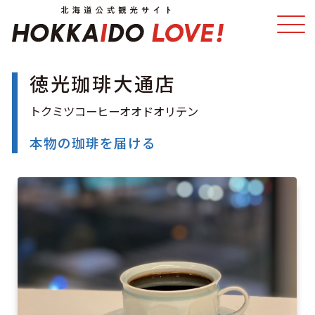
徳光珈琲大通店
特集
スポット・体験
温泉
イベント
本物の珈琲を届ける
モデルコース
エリアガイド
グルメ
旅の予約
アクセス