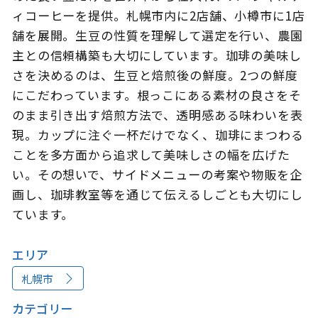
ィコーヒーを提供。札幌市内に2店舗、小樽市に1店
舗を展開。生豆の性質を理解して選定を行い、農園
主との信頼構築も大切にしています。珈琲の美味し
このサイトについて
観光資料
さを決めるのは、生豆と焙煎後の鮮度。2つの鮮度
にこだわっています。根っこにある素材の良さをそ
動画ライブラリー
フォトライブラリー
のまま引き出す焙煎方法で、透明感ある味わいを表
現。カップに注ぐ一杯だけでなく、珈琲にまつわる
お問い合わせ
ことを多方面から追求して美味しさの幅を広げた
い。その想いで、サイドメニューの考案や物販を企
画し、珈琲教室等を通じて伝えるしごとも大切にし
Languages
ています。
エリア
札幌市
カテゴリー