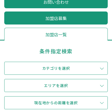
お問い合わせ
キュンちゃんオンラインショップ
北海道はやわかり
加盟店募集
旅のテーマで探す
加盟店一覧
7つの国立公園
条件指定検索
キュンちゃんの部屋
さっぽろ圏e旅ギフト
カテゴリを選択
エリアを選択
お気に入り
事業者の皆さまへ
現在地からの距離を選択