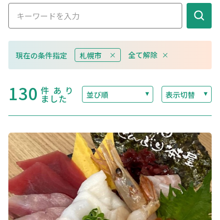
このサイトについて
観光資料
全て解除
現在の条件指定
札幌市
動画ライブラリー
フォトライブラリー
130
件あり
並び順
表示切替
ました
お問い合わせ
Languages