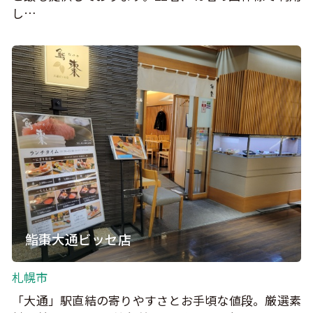
し…
鮨棗大通ビッセ店
札幌市
「大通」駅直結の寄りやすさとお手頃な値段。厳選素