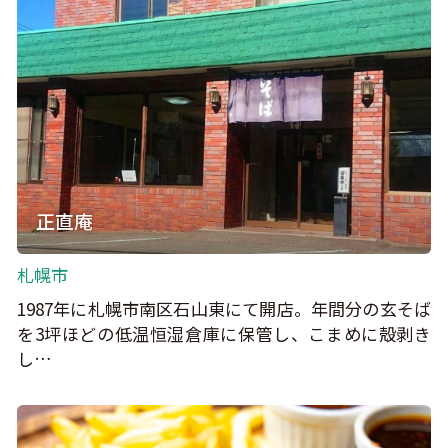
正直庵
札幌市
1987年に札幌市南区石山東にて開店。年間分の玄そば
を3坪ほどの低温恒湿倉庫に保管し、こまめに殻剥き
し…