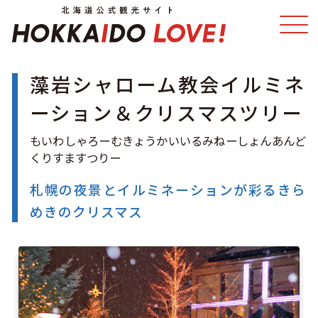
藻岩シャローム教会イルミネ
特集
スポット・体験
ーション＆クリスマスツリー
温泉
イベント
モデルコース
エリアガイド
札幌の夜景とイルミネーションが彩るきら
めきのクリスマス
グルメ
旅の予約
アクセス