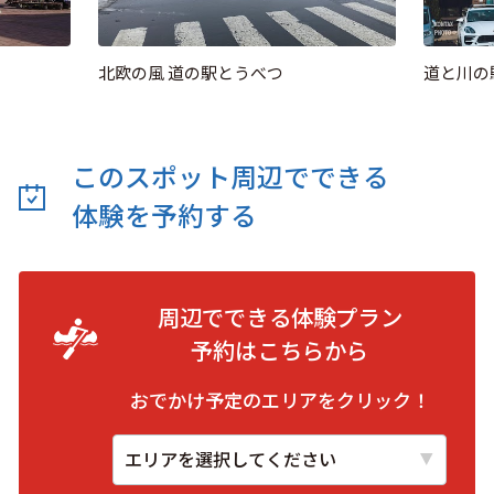
北欧の風 道の駅とうべつ
道と川の
このスポット周辺でできる
体験を予約する
周辺でできる体験プラン
予約は
こちらから
おでかけ予定のエリアをクリック！