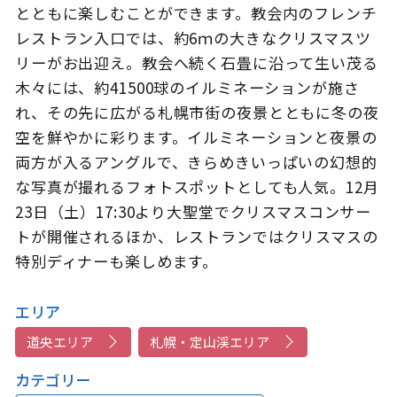
とともに楽しむことができます。教会内のフレンチ
レストラン入口では、約6ｍの大きなクリスマスツ
リーがお出迎え。教会へ続く石畳に沿って生い茂る
木々には、約41500球のイルミネーションが施さ
このサイトについて
観光資料
れ、その先に広がる札幌市街の夜景とともに冬の夜
動画ライブラリー
フォトライブラリー
空を鮮やかに彩ります。イルミネーションと夜景の
両方が入るアングルで、きらめきいっぱいの幻想的
お問い合わせ
な写真が撮れるフォトスポットとしても人気。12月
23日（土）17:30より大聖堂でクリスマスコンサー
トが開催されるほか、レストランではクリスマスの
Languages
特別ディナーも楽しめます。
エリア
道央エリア
札幌・定山渓エリア
カテゴリー