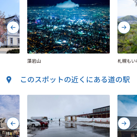
藻岩山
札幌もい
このスポットの近くにある道の駅