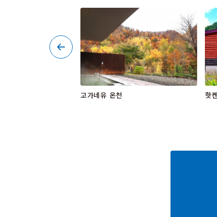
카무이노모리 | 조잔케이
고가네유 온천
핫