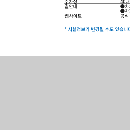
주차장
40대
길안내
●차:
●차
웹사이트
공식
* 시설정보가 변경될 수도 있습니