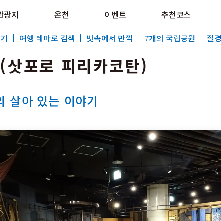
e HOKKAIDO LOVE!
관광지
온천
이벤트
추천코스
al Tourism Site HOKKAIDO LOVE!
보기
여행 테마로 검색
빗속에서 만끽
7개의 국립공원
절경
(삿포로 피리카코탄)
의 살아 있는 이야기
특집
관광지
온천
이벤트
추천코스
지역 가이드
음식문화
예약
교통