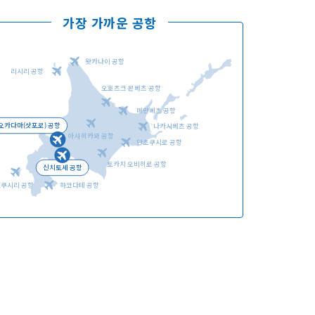
가장 가까운 공항
왓카나이 공항
리시리 공항
오호츠크 몬베츠 공항
언어선택
메만베츠 공항
오카다마(삿포로) 공항
나카시베츠 공항
아사히카와 공항
단초쿠시로 공항
토카치 오비히로 공항
신치토세 공항
오쿠시리 공항
하코다테 공항