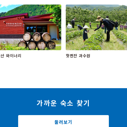
켄산 와이너리
핫켄잔 과수원
가까운 숙소 찾기
둘러보기