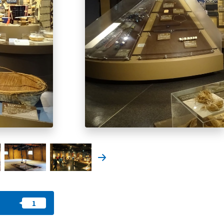
즐겨찾기
nstag
YouTu
Instag
Faceb
am
be
ram
ook