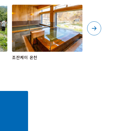
조잔케이 온천
조잔겐센 공원