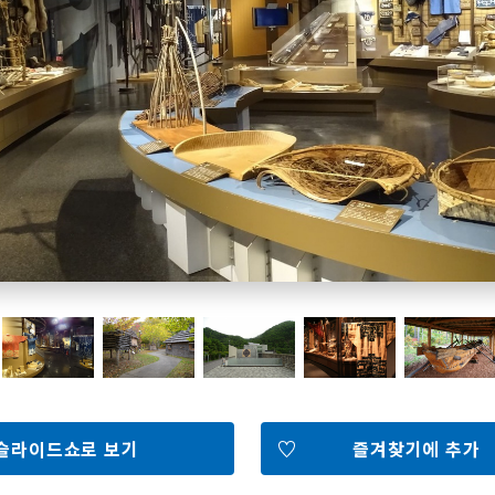
홋카이도 둘러보기
여행 테마로 검색
빗속에서 만끽
7개의 국립공원
절경을 만나는 여행
기초지식
Faceb
I
ook
r
슬라이드쇼로 보기
즐겨찾기에 추가
포토갤러리
영상갤러리
팸플릿