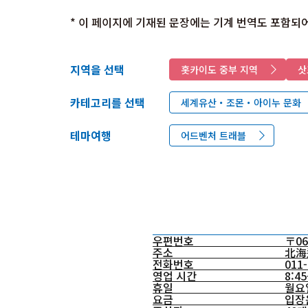
* 이 페이지에 기재된 문장에는 기계 번역도 포함되어
지역을 선택
홋카이도 중부 지역
삿
카테고리를 선택
세계유산・조몬・아이누 문화
테마여행
어드벤처 트래블
우편번호
〒06
주소
北海
전화번호
011-
영업 시간
8:4
휴일
월요일
요금
입장