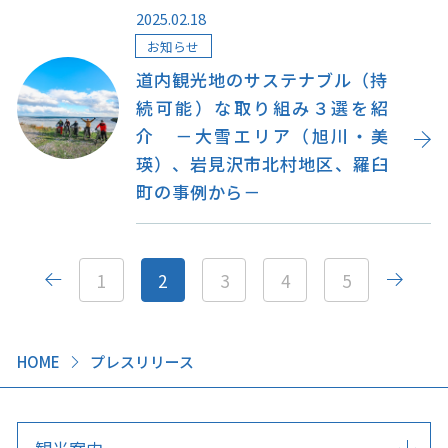
2025.02.18
お知らせ
道内観光地のサステナブル（持
続可能）な取り組み３選を紹
介 －大雪エリア（旭川・美
瑛）、岩見沢市北村地区、羅臼
町の事例から－
1
2
3
4
5
HOME
プレスリリース