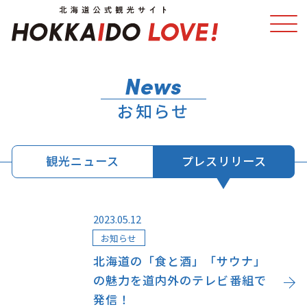
特集
スポット・体験
お知らせ
温泉
イベント
観光ニュース
プレスリリース
モデルコース
エリアガイド
グルメ
旅の予約
2023.05.12
お知らせ
アクセス
北海道の「食と酒」「サウナ」
の魅力を道内外のテレビ番組で
発信！