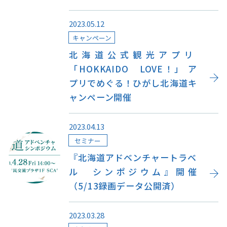
キュンちゃんオンラインショップ
2023.05.12
北海道はやわかり
キャンペーン
北海道公式観光アプリ
旅のテーマで探す
「HOKKAIDO LOVE！」 ア
プリでめぐる！ひがし北海道キ
7つの国立公園
ャンペーン開催
キュンちゃんの部屋
2023.04.13
さっぽろ圏e旅ギフト
セミナー
『北海道アドベンチャートラベ
ル シンポジウム』開催
（5/13録画データ公開済）
お気に入り
事業者の皆さまへ
2023.03.28