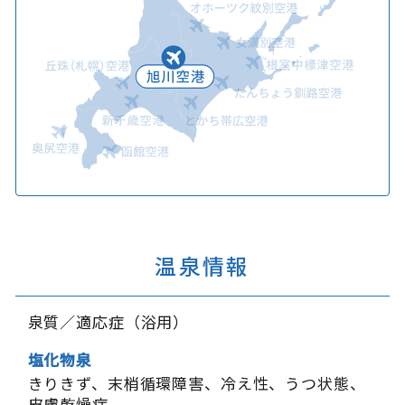
温泉情報
泉質／適応症（浴用）
塩化物泉
きりきず
末梢循環障害
冷え性
うつ状態
皮膚乾燥症