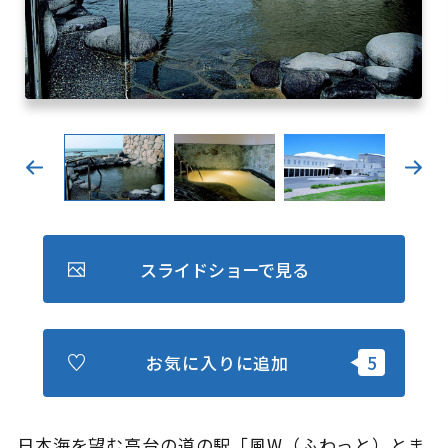
キュンちゃんオンラインショップ
北海道はやわかり
旅のテーマで探す
7つの国立公園
キュンちゃんの部屋
さっぽろ圏e旅ギフト
スライドショーで見る
お気に入りに追加
お気に入り
事業者の皆さまへ
日本海を望む高台の道の駅「風W（ふわっと）とま