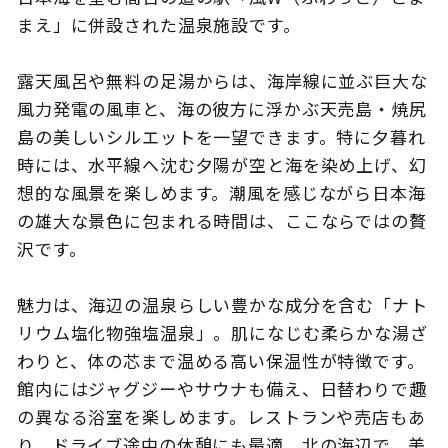
まえ」に併設された温泉施設です。
露天風呂や無料の足湯からは、海岸線に並ぶ巨大な
このサイトについて
観光資料
風力発電の風車と、海の彼方に浮かぶ天売島・焼尻
島の美しいシルエットを一望できます。特に夕暮れ
動画ライブラリー
フォトライブラリー
時には、水平線へ沈む夕陽が空と海を染め上げ、幻
想的な風景を楽しめます。潮風を感じながら日本海
お問い合わせ
の雄大な景色に包まれる時間は、ここならではの贅
沢です。
Languages
魅力は、海辺の温泉らしい豊かな成分を含む「ナト
リウム塩化物強塩温泉」。肌になじむ柔らかな湯ざ
わりと、体の芯まで温める高い保温性が特徴です。
館内にはジャグジーやサウナも備え、日替わりで趣
の異なる浴室を楽しめます。レストランや売店もあ
り、ドライブ途中の休憩にも最適。北の海辺で、美