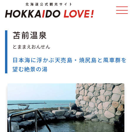
苫前温泉
特集
スポット・体験
温泉
イベント
日本海に浮かぶ天売島・焼尻島と風車群を
望む絶景の湯
モデルコース
エリアガイド
グルメ
旅の予約
アクセス