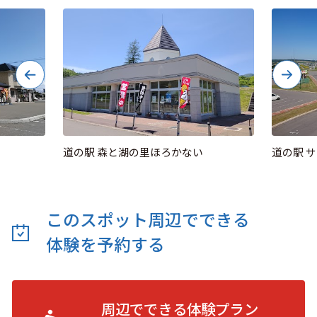
道の駅 森と湖の里ほろかない
道の駅 
このスポット周辺でできる
体験を予約する
周辺でできる体験プラン