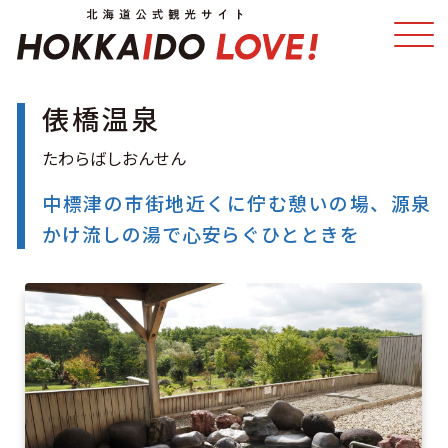
俵橋温泉
特集
スポット・体験
温泉
イベント
中標津の市街地近くに佇む憩いの場、源泉
かけ流しの湯で心安らぐひとときを
モデルコース
エリアガイド
グルメ
旅の予約
アクセス