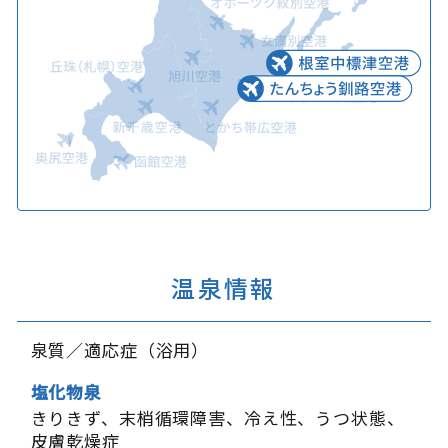
温泉情報
泉質／適応症（浴用）
塩化物泉
きりきず
末梢循環障害
冷え性
うつ状態
皮膚乾燥症