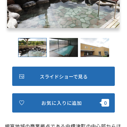
キュンちゃんオンラインショップ
北海道はやわかり
旅のテーマで探す
7つの国立公園
キュンちゃんの部屋
さっぽろ圏e旅ギフト
スライドショーで見る
お気に入りに追加
お気に入り
事業者の皆さまへ
根室地域の商業拠点である中標津町の中心部からほ