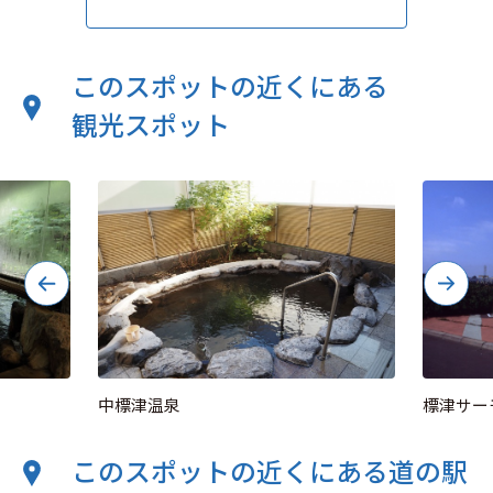
このスポットの近くにある
観光スポット
中標津温泉
標津サー
このスポットの近くにある道の駅