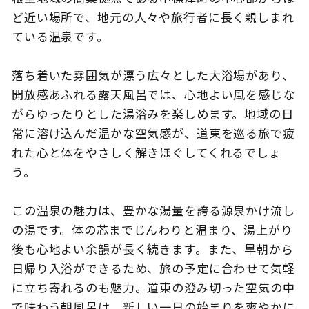
ど近い場所で、地元の人々や旅行者に長く親しまれ
ている温泉です。
このサイトについて
観光資料
落ち着いた雰囲気が漂う広々とした大浴場があり、
開放感あふれる露天風呂では、心地よい風を感じな
動画ライブラリー
フォトライブラリー
がらゆったりとした湯浴みを楽しめます。地域の日
常に溶け込んだ温かな空気感が、道東を巡る旅で疲
お問い合わせ
れた心と体をやさしく解きほぐしてくれるでしょ
う。
Languages
この温泉の魅力は、豊かな湯量を誇る源泉かけ流し
の湯です。体の芯までじんわりと温まり、湯上がり
後も心地よい余韻が長く続きます。また、早朝から
日帰り入浴ができるため、旅の予定に合わせて気軽
に立ち寄れるのも魅力。道東の澄み切った空気の中
で味わう朝風呂は、新しい一日の始まりを爽やかに