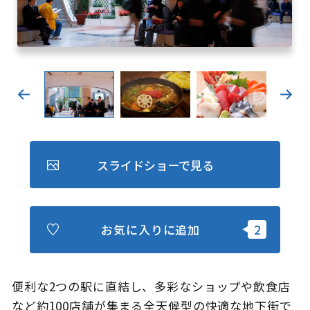
キュンちゃんオンラインショップ
北海道はやわかり
旅のテーマで探す
7つの国立公園
キュンちゃんの部屋
スライドショーで見る
さっぽろ圏e旅ギフト
お気に入りに追加
お気に入り
事業者の皆さまへ
便利な2つの駅に直結し、多彩なショップや飲食店
など約100店舗が集まる全天候型の快適な地下街で