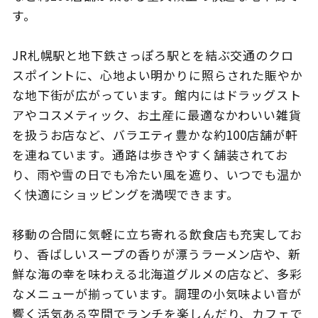
す。
JR札幌駅と地下鉄さっぽろ駅とを結ぶ交通のクロ
このサイトについて
観光資料
スポイントに、心地よい明かりに照らされた賑やか
な地下街が広がっています。館内にはドラッグスト
動画ライブラリー
フォトライブラリー
アやコスメティック、お土産に最適なかわいい雑貨
を扱うお店など、バラエティ豊かな約100店舗が軒
お問い合わせ
を連ねています。通路は歩きやすく舗装されてお
り、雨や雪の日でも冷たい風を遮り、いつでも温か
く快適にショッピングを満喫できます。
Languages
移動の合間に気軽に立ち寄れる飲食店も充実してお
り、香ばしいスープの香りが漂うラーメン店や、新
鮮な海の幸を味わえる北海道グルメの店など、多彩
なメニューが揃っています。調理の小気味よい音が
響く活気ある空間でランチを楽しんだり、カフェで