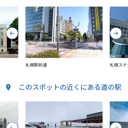
札幌駅前通
札幌ステ
このスポットの近くにある道の駅