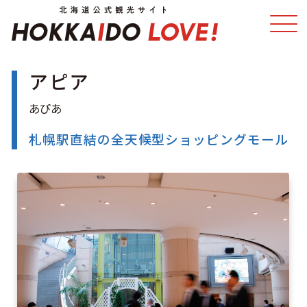
アピア
特集
スポット・体験
温泉
イベント
札幌駅直結の全天候型ショッピングモール
モデルコース
エリアガイド
グルメ
旅の予約
アクセス