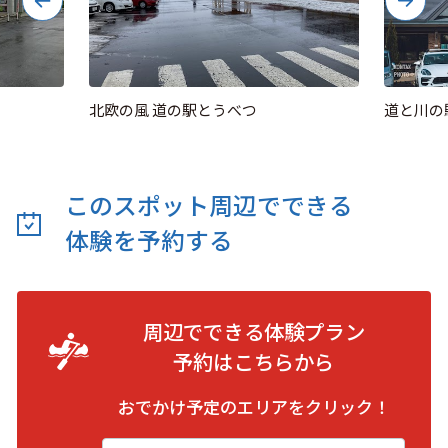
北欧の風 道の駅とうべつ
道と川の
このスポット周辺でできる
体験を予約する
周辺でできる体験プラン
予約は
こちらから
おでかけ予定のエリアをクリック！