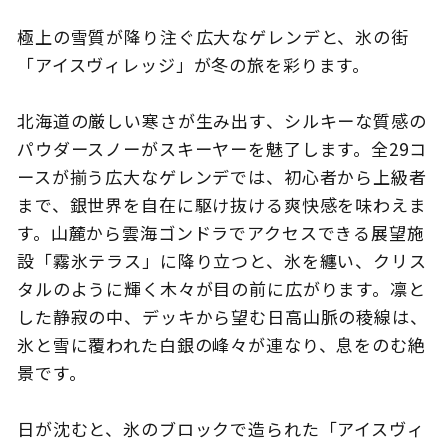
極上の雪質が降り注ぐ広大なゲレンデと、氷の街
「アイスヴィレッジ」が冬の旅を彩ります。
このサイトについて
観光資料
北海道の厳しい寒さが生み出す、シルキーな質感の
パウダースノーがスキーヤーを魅了します。全29コ
動画ライブラリー
フォトライブラリー
ースが揃う広大なゲレンデでは、初心者から上級者
お問い合わせ
まで、銀世界を自在に駆け抜ける爽快感を味わえま
す。山麓から雲海ゴンドラでアクセスできる展望施
設「霧氷テラス」に降り立つと、氷を纏い、クリス
タルのように輝く木々が目の前に広がります。凛と
Languages
した静寂の中、デッキから望む日高山脈の稜線は、
氷と雪に覆われた白銀の峰々が連なり、息をのむ絶
景です。
日が沈むと、氷のブロックで造られた「アイスヴィ