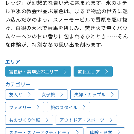
レッジ」が幻想的な青い光に包まれます。氷のホテ
ルや氷の教会が並ぶ景色は、まるで物語の世界に迷
い込んだかのよう。スノーモービルで雪原を駆け抜
け、白銀の大地で乗馬を楽しみ、焚き火で焼くバウ
ムクーヘンの甘い香りに包まれるひととき……そん
な体験が、特別な冬の思い出を刻みます。
エリア
富良野・美瑛近郊エリア
道北エリア
カテゴリー
友人と
女子旅
夫婦・カップル
ファミリー
旅のスタイル
ものづくり体験
アウトドア・スポーツ
スキー・スノーアクティビティ
体験・見学