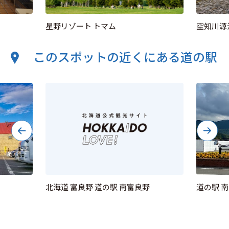
星野リゾート トマム
空知川源
このスポットの近くにある道の駅
北海道 富良野 道の駅 南富良野
道の駅 