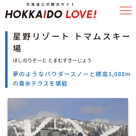
星野リゾート トマムスキー
特集
スポット・体験
場
温泉
イベント
夢のようなパウダースノーと標高1,088m
モデルコース
エリアガイド
の霧氷テラスを堪能
グルメ
旅の予約
アクセス