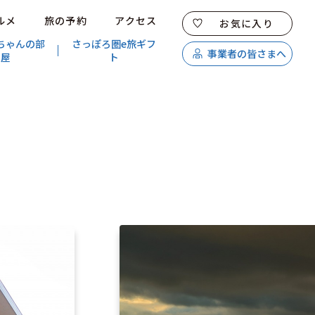
ルメ
旅の予約
アクセス
お気に入り
ちゃんの部
さっぽろ圏e旅ギフ
事業者の皆さまへ
屋
ト
特集
スポット・体験
温泉
イベント
モデルコース
エリアガイド
グルメ
旅の予約
アクセス
キュンちゃんオンラインショップ