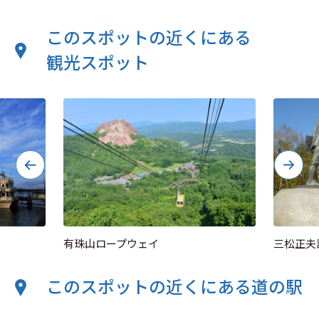
このスポットの近くにある
観光スポット
有珠山ロープウェイ
三松正夫
このスポットの近くにある道の駅