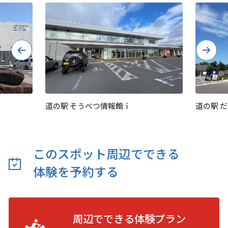
道の駅 そうべつ情報館ｉ
道の駅 
このスポット周辺でできる
体験を予約する
周辺でできる体験プラン