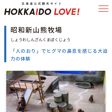
昭和新山熊牧場
特集
スポット・体験
温泉
イベント
「人のおり」でヒグマの鼻息を感じる大迫
力の体験
モデルコース
エリアガイド
グルメ
旅の予約
アクセス