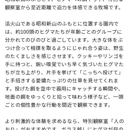
観察室から至近距離で迫力を体感できる牧場です。
活火山である昭和新山のふもとに位置する園内で
このサイトについて
観光資料
は、約100頭のヒグマたちが年齢ごとのグループに
分かれてのびのびと過ごしています。大きな体をぶ
動画ライブラリー
フォトライブラリー
つけ合って相撲を取るようにじゃれ合う姿は、野生
のたくましさを感じさせます。クッキーやリンゴを
お問い合わせ
手に持つと、鋭い嗅覚でいち早く気づいたヒグマた
ちが立ち上がり、片手を挙げて「こっちへ投げて」
と手招きする愛嬌たっぷりの仕草を見せてくれま
Languages
す。投げた餌を空中で器用にキャッチする瞬間や、
地面の餌をゆっくりと拾って味わう様子など、一頭
ごとの個性豊かな行動を間近で観察できます。
より刺激的な体験を求めるなら、特別観察室「人の
おり」がおすすめです。ガラス越しにヒグマが目の