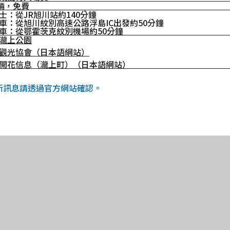
5輛，免費
士：從JR旭川站約140分鐘
車：從旭川紋別高速公路浮島IC出發約50分鐘
車：從鄂霍茨克紋別機場約50分鐘
瀧上公園
觀光協會（日本語網站）
開花信息（瀧上町）（日本語網站）
最新訊息請透過官方網站確認。