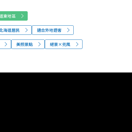
道東地區
北海道居民
適合外地遊客
美照景點
絕景×兜風