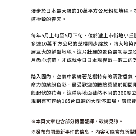
漫步於日本最大級的10萬平方公尺粉紅地毯，
道極致的春天。
每年5月上旬至5月下旬，位於瀧上市街地小丘
多達10萬平方公尺的芝櫻同步綻放，將大地染
層巨大的鮮豔地毯。這片壯麗的景色最初竟是
月悉心培育，才成就今日日本規模數一數二的
踏入園內，空氣中縈繞著芝櫻特有的清甜香氣
命力的繽紛色彩。最受歡迎的體驗莫過於期間
般起伏的花海，這種與地面截然不同的360度
規劃有可容納165台車輛的大型停車場，讓您
※本頁文章包含部分機器翻譯，敬請見諒。
※發布有關最新事件的信息。 內容可能會有所變