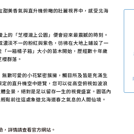
使用條款
隱私權政策摘要
在甜美香氣與直升機俯瞰的壯麗視界中，感受北海
Cookie 政策
關於我們
連結
陵上的「芝櫻瀧上公園」便會迎來最震撼的時刻。
成濃淡不一的粉紅與紫色，彷彿在大地上鋪設了一
從「一箱橘子箱」大小的苗木開始，歷經數十年歲
芝櫻群落。
，無數可愛的小花緊密簇擁，觸目所及皆是充滿生
限定的直升機空中遊覽，您可以從高空俯視如波浪
立體全景，絕對是足以留存一生的視覺盛宴。園區內
能輕鬆前往這處象徵北海道春之氣息的人間仙境。
動，詳情請查看官方網站。