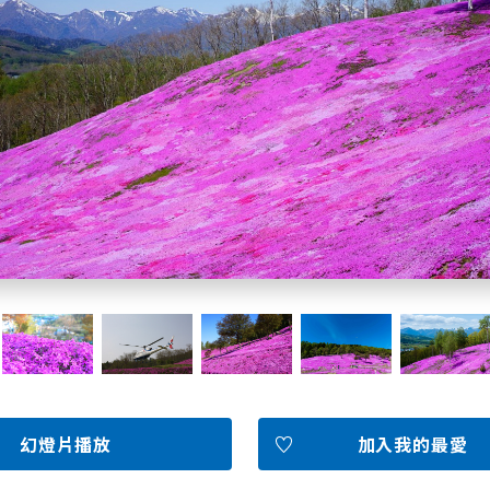
北海道簡介
依旅遊主題搜尋
下雨也能盡興
七個國立公園
邂逅絕景
基礎知識
Faceb
I
ook
r
幻燈片播放
加入我的最愛
照片集
影片
觀光手冊