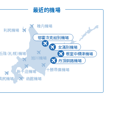
最近的機場
稚内機場
利尻機場
鄂霍次克紋別機場
女滿別機場
語言
丘珠（札幌）機場
根室中標津機場
旭川機場
丹頂釧路機場
十勝帶廣機場
新千歳機場
奧尻機場
函館機場