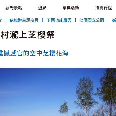
OVE!
觀光景點
溫泉
祭典活動
推薦行程
HOKKAIDO LOVE!
介
依旅遊主題搜尋
下雨也能盡興
七個國立公園
話村瀧上芝櫻祭
震撼感官的空中芝櫻花海
特輯
觀光景點
溫泉
祭典活動
推薦行程
區域指南
美食
預約
交通指南