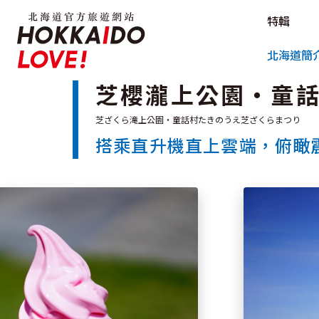
北海道官方旅遊網站 HOKKAIDO L
特輯
北海道官方旅遊網站 
北海道簡
芝櫻瀧上公園・童
搭乘直升機直上雲端，俯瞰