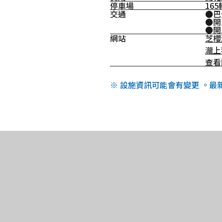
停車場
16
交通
●巴
●開
●開
網站
芝櫻
瀧上
查看
※ 設施資訊可能會有變更 。