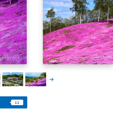
我的最愛
nstag
YouTu
Instag
Faceb
am
be
ram
ook