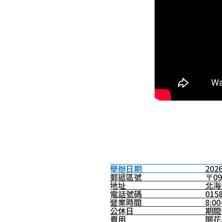
舉辦日期
2026
郵遞區號
〒09
地址
北海
電話號碼
01
營業時間
8:0
公休日
期間
費用
開花