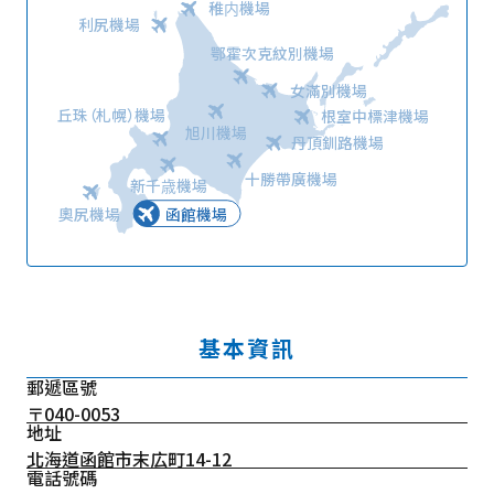
稚内機場
利尻機場
鄂霍次克紋別機場
女滿別機場
丘珠（札幌）機場
根室中標津機場
旭川機場
丹頂釧路機場
十勝帶廣機場
新千歳機場
奧尻機場
函館機場
基本資訊
郵遞區號
〒040-0053
地址
北海道函館市末広町14-12
電話號碼