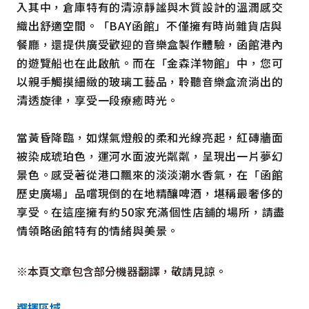
入其中，倉庫特有的清涼靜謐與木質設計的溫潤感交
織出舒適空間。「BAY函館」不僅擁有時尚雜貨店與
餐廳，還提供廣受歡迎的音樂盒製作體驗，函館港內
的遊覽船也在此啟航。而在「金森洋物館」中，您可
以親手觸摸細緻的玻璃工藝品，聆聽音樂盒流淌出的
清透旋律，享受一段療癒時光。
當黃昏降臨，如煤氣燈般的柔和光線亮起，紅磚牆面
被染成琥珀色，運河水面波光粼粼，呈現出一片夢幻
景色。感受著從港口飄來的淡淡潮水香氣，在「函館
歷史廣場」品嚐現倒的在地精釀啤酒，堪稱最奢侈的
享受。在這座擁有約50家充滿個性店舖的場所，請盡
情領略函館特有的情緒與美景。
※本頁文章包含部分機器翻譯，敬請見諒。
選擇區域