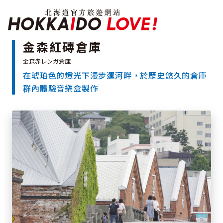
北海道官方旅遊網站 H
金森紅磚倉庫
在琥珀色的燈光下漫步運河畔，於歷史悠久的倉庫
特輯
群內體驗音樂盒製作
觀光景點
溫泉
祭典活動
推薦行程
區域指南
美食
預約
交通指南
北海道簡介
依旅遊主題搜尋
下雨也能盡興
七個國立公園
邂逅絕景
基礎知識