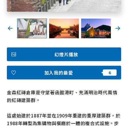
我的最愛
Face
Insta
YouT
Insta
Face
book
gram
ube
gram
book
照片集
幻燈片播放
影片
觀光手冊
使用條款
隱私權政策摘要
加入我的最愛
Cookie 政策
關於我們
連結
金森紅磚倉庫是守望著函館港町、充滿明治時代風情
的紅磚建築群。
語言
這處始建於1887年並在1909年重建的重厚建築群，於
1988年轉型為集購物與餐廳於一體的複合式設施。步