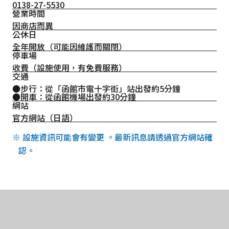
0138-27-5530
營業時間
因商店而異
公休日
全年開放（可能因維護而關閉）
停車場
收費（設施使用，有免費服務）
交通
●步行：從「函館市電十字街」站出發約5分鐘
●開車：從函館機場出發約30分鐘
網站
官方網站（日語）
※ 設施資訊可能會有變更 。最新訊息請透過官方網站確
認。