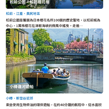
松前公園・松前櫻花祭
松前、江差、奧尻地區
松前公園是獲選為日本櫻花名所100選的歷史聖地，以松前城為
中心，1萬株櫻花在津輕海峽的微風中搖曳。走進…
小樽運河遊船
小樽、新雪谷近郊
乘坐使用生物柴油的環保遊船，在約40分鐘的航程中，從水面欣