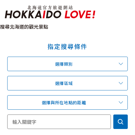
北海道官方旅遊網站 H
搜尋北海道的觀光景點
指定搜尋條件
特輯
觀光景點
溫泉
祭典活動
選擇類別
推薦行程
區域指南
美食
預約
交通指南
選擇區域
選擇與所在地點的距離
北海道簡介
依旅遊主題搜尋
下雨也能盡興
七個國立公園
邂逅絕景
基礎知識