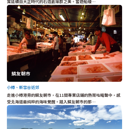
賞延續自大正時代的石造倉庫群之美。當遊船緩…
鱗友朝市
小樽、新雪谷近郊
走進小樽港旁的鱗友朝市，在11間專業店鋪的熱鬧吆喝聲中，感
受北海道最純粹的海味覺醒。踏入鱗友朝市的那…