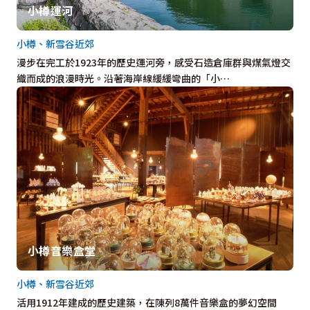
小樽運河
小樽、新雪谷近郊
漫步在完工於1923年的歷史運河旁，感受石造倉庫群與煤氣燈交
織而成的浪漫時光。沿著海岸線緩緩彎曲的「小…
小樽音樂盒堂
小樽、新雪谷近郊
活用1912年建成的歷史建築，在陳列8萬件音樂盒的夢幻空間