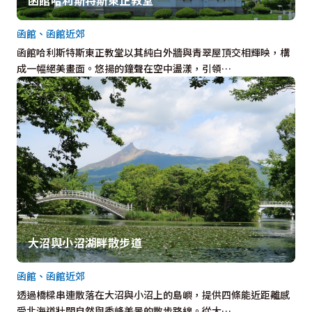
函館、函館近郊
函館哈利斯特斯東正教堂以其純白外牆與青翠屋頂交相輝映，構
成一幅絕美畫面。悠揚的鐘聲在空中盪漾，引領…
大沼與小沼湖畔散步道
函館、函館近郊
透過橋樑串連散落在大沼與小沼上的島嶼，提供四條能近距離感
受北海道壯闊自然與秀峰美景的散步路線。從大…