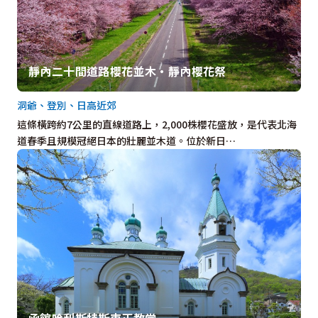
靜內二十間道路櫻花並木・靜內櫻花祭
洞爺、登別、日高近郊
這條橫跨約7公里的直線道路上，2,000株櫻花盛放，是代表北海
道春季且規模冠絕日本的壯麗並木道。位於新日…
函館哈利斯特斯東正教堂