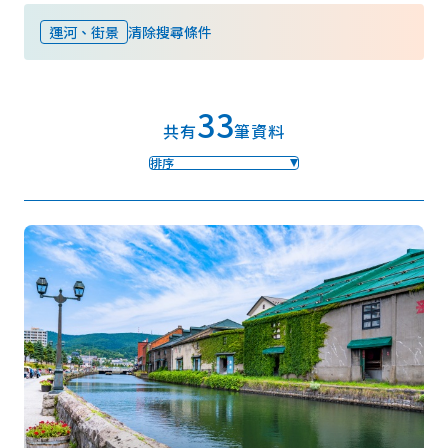
運河、街景
清除搜尋條件
我的最愛
33
Face
Insta
YouT
Insta
Face
共有
筆資料
book
gram
ube
gram
book
排序
照片集
影片
觀光手冊
使用條款
隱私權政策摘要
Cookie 政策
關於我們
連結
語言