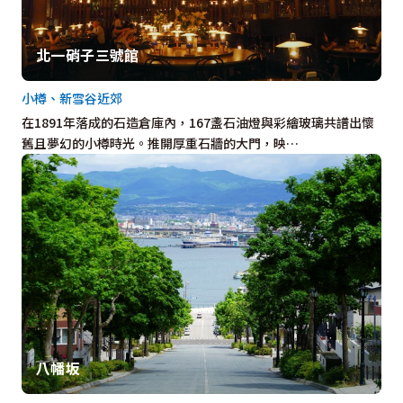
北一硝子三號館
小樽、新雪谷近郊
在1891年落成的石造倉庫內，167盞石油燈與彩繪玻璃共譜出懷
舊且夢幻的小樽時光。推開厚重石牆的大門，映…
八幡坂