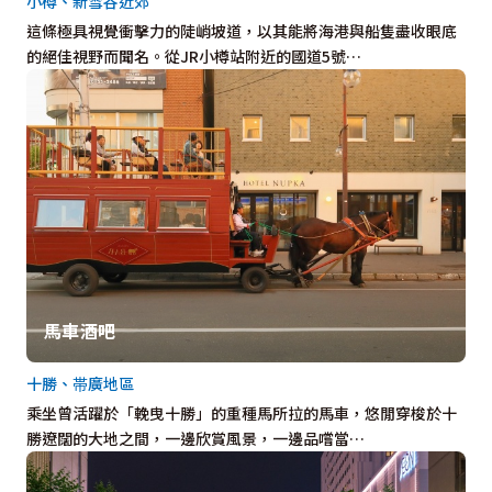
小樽、新雪谷近郊
這條極具視覺衝擊力的陡峭坡道，以其能將海港與船隻盡收眼底
的絕佳視野而聞名。從JR小樽站附近的國道5號…
馬車酒吧
十勝、帯廣地區
乘坐曾活躍於「輓曳十勝」的重種馬所拉的馬車，悠閒穿梭於十
勝遼闊的大地之間，一邊欣賞風景，一邊品嚐當…