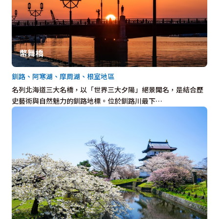
幣舞橋
釧路、阿寒湖、摩周湖、根室地區
名列北海道三大名橋，以「世界三大夕陽」絕景聞名，是結合歷
史藝術與自然魅力的釧路地標。位於釧路川最下…