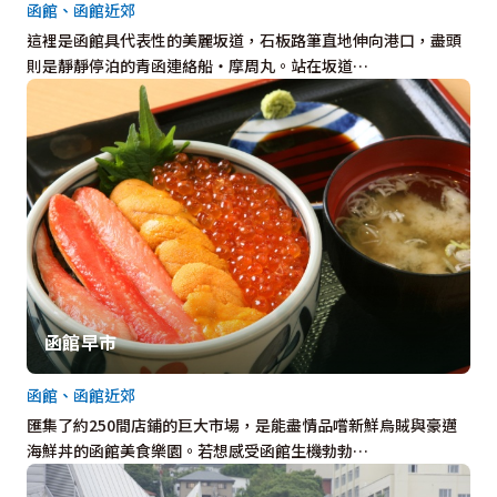
函館、函館近郊
這裡是函館具代表性的美麗坂道，石板路筆直地伸向港口，盡頭
則是靜靜停泊的青函連絡船・摩周丸。站在坂道…
函館早市
函館、函館近郊
匯集了約250間店鋪的巨大市場，是能盡情品嚐新鮮烏賊與豪邁
海鮮丼的函館美食樂園。若想感受函館生機勃勃…