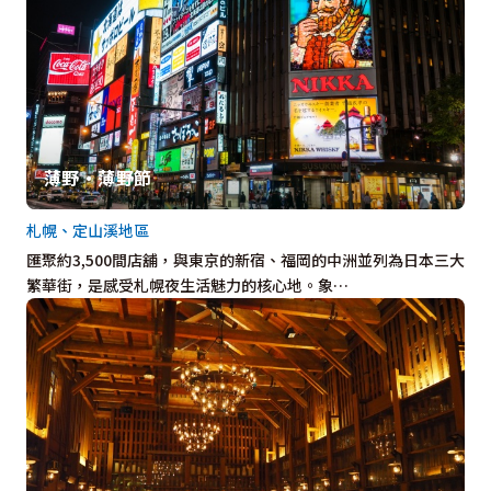
薄野・薄野節
札幌、定山溪地區
匯聚約3,500間店舖，與東京的新宿、福岡的中洲並列為日本三大
繁華街，是感受札幌夜生活魅力的核心地。象…