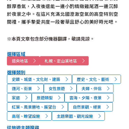
醇厚香氣，入夜後還能一邊小酌精緻雞尾酒一邊沉醉
於夜景之中。在這片充滿北國澄澈空氣的高空特別空
間裡，攜手摯愛共度一段奢華且舒心的美好時光吧。
※本頁文章包含部分機器翻譯，敬請見諒。
選擇區域
道央地區
札幌、定山溪地區
選擇類別
史蹟、城堡、文化財、建築
歷史、文化、藝術
運河、街景
女性旅遊
夫婦、伴侶
家庭
旅遊類型
雲海、夕陽、夜景
紅葉、風景勝地、展望台
自然景觀、絕景
高塔、瞭望設施
主題樂園、觀光設施
從旅遊主題搜尋