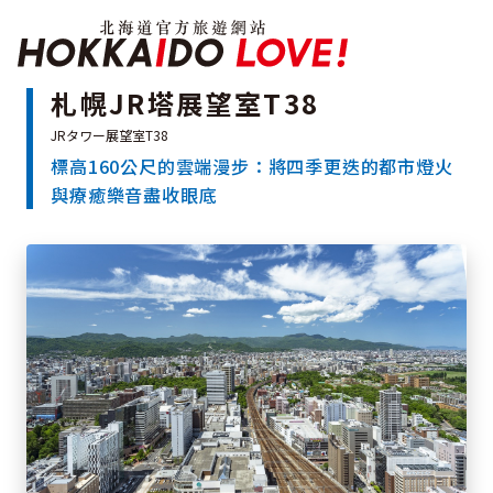
北海道官方旅遊網站 H
札幌JR塔展望室T38
標高160公尺的雲端漫步：將四季更迭的都市燈火
特輯
與療癒樂音盡收眼底
觀光景點
溫泉
祭典活動
推薦行程
區域指南
美食
預約
交通指南
北海道簡介
依旅遊主題搜尋
下雨也能盡興
七個國立公園
邂逅絕景
基礎知識