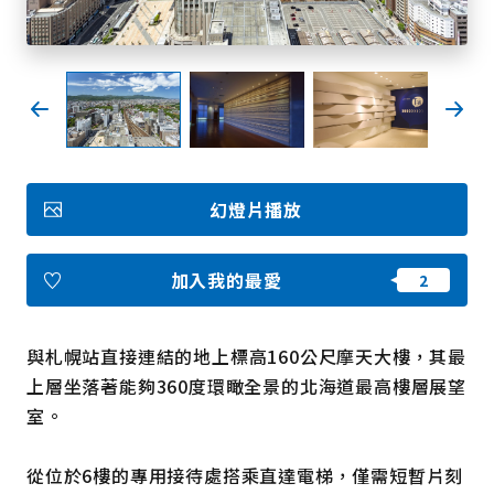
我的最愛
Face
Insta
YouT
Insta
Face
book
gram
ube
gram
book
照片集
幻燈片播放
影片
觀光手冊
使用條款
隱私權政策摘要
加入我的最愛
Cookie 政策
關於我們
連結
與札幌站直接連結的地上標高160公尺摩天大樓，其最
上層坐落著能夠360度環瞰全景的北海道最高樓層展望
語言
室。
從位於6樓的專用接待處搭乘直達電梯，僅需短暫片刻