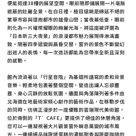
便能抵達38樓的展望空間。眼前隨即鋪展開一片毫無
遮蔽的壯麗全景。在白日裡，極目遠眺是綿延不絕的
繁華市容與環抱都市的雄偉山巒；當夜幕低垂，眼前
則化為一片璀璨耀眼的絢麗光海，將這座被評選為
「日本新三大夜景」的浪漫都市魅力展現得淋漓盡
致。隨著四季遞變與晨昏交替，窗外的景色不斷變幻
出迷人的表情，每一次造訪都能為您帶來全新且深刻
的感動。
館內流淌著以「行星音階」為基礎所譜寫的柔和背景
音樂，輕柔地包裹著整個空間，營造出讓人忘卻塵
囂、身心沉靜的放鬆氛圍。牆面與角落陳列著多件由
北海道在地藝術家傾心創作的藝術作品，在移動步伐
的同時，彷彿正漫步於一座優雅的雲端現代美術館。
位於南側的「T’CAFE」更提供了絕佳的休憩角落，
您可以一邊凝視著大片觀景窗外瞬息萬變的城市風
光，一邊細細品味現烤蛋糕的濃郁甜香與現磨咖啡的