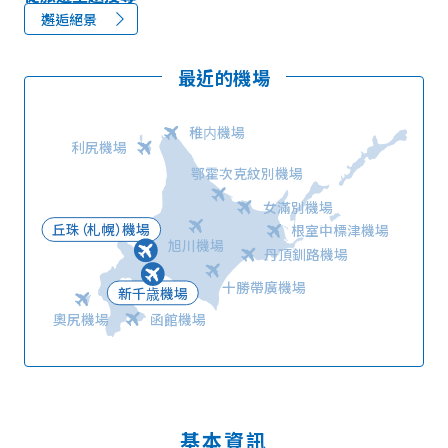
邂逅絕景
最近的機場
稚内機場
利尻機場
鄂霍次克紋別機場
女滿別機場
丘珠（札幌）機場
根室中標津機場
旭川機場
丹頂釧路機場
十勝帶廣機場
新千歳機場
奧尻機場
函館機場
基本資訊