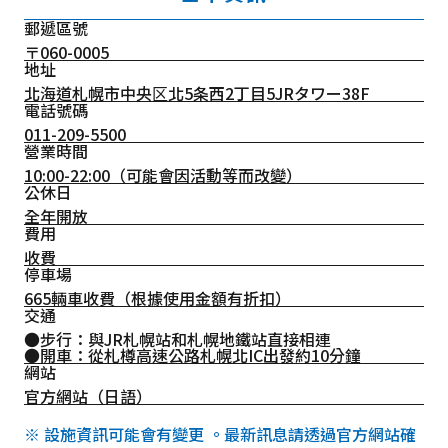
郵遞區號
〒060-0005
地址
北海道札幌市中央区北5条西2丁目5JRタワー38F
電話號碼
011-209-5500
營業時間
10:00-22:00（可能會因活動等而改變）
公休日
全年開放
費用
收費
停車場
665輛車收費（根據使用金額有折扣）
交通
●步行：與JR札幌站和札幌地鐵站直接相連
●開車：從札樽高速公路札幌北IC出發約10分鐘
網站
官方網站（日語）
※ 設施資訊可能會有變更 。最新訊息請透過官方網站確