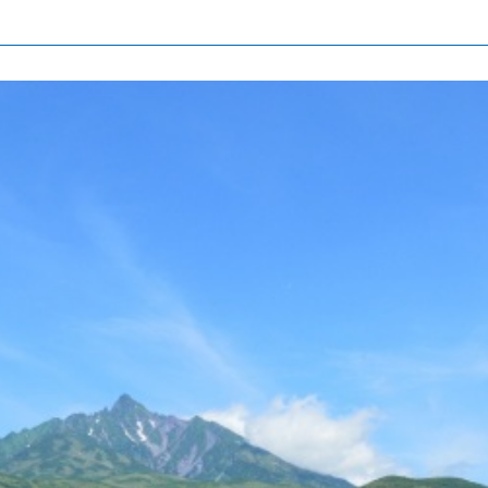
北海道簡介
依旅遊主題搜尋
下雨也能盡興
七個國立公園
邂逅絕景
基礎知識
Faceb
I
ook
r
照片集
影片
觀光手冊