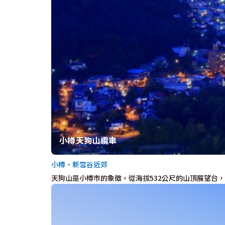
小樽天狗山纜車
小樽、新雪谷近郊
天狗山是小樽市的象徵，從海拔532公尺的山頂展望台