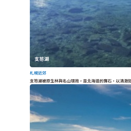
支笏湖
札幌近郊
支笏湖被原生林與名山環抱，是北海道的寶石，以清澈