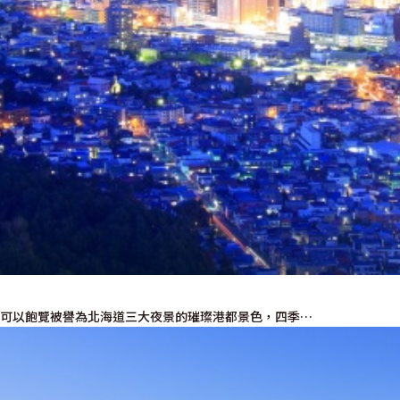
，可以飽覽被譽為北海道三大夜景的璀璨港都景色，四季…