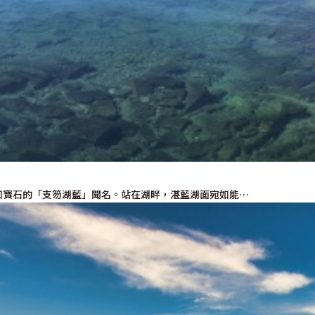
如寶石的「支笏湖藍」聞名。站在湖畔，湛藍湖面宛如能…