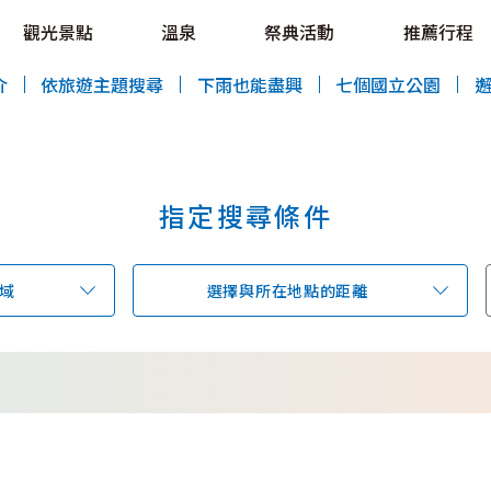
OVE!
觀光景點
溫泉
祭典活動
推薦行程
HOKKAIDO LOVE!
介
依旅遊主題搜尋
下雨也能盡興
七個國立公園
指定搜尋條件
特輯
觀光景點
溫泉
祭典活動
域
選擇與所在地點的距離
推薦行程
區域指南
美食
預約
交通指南