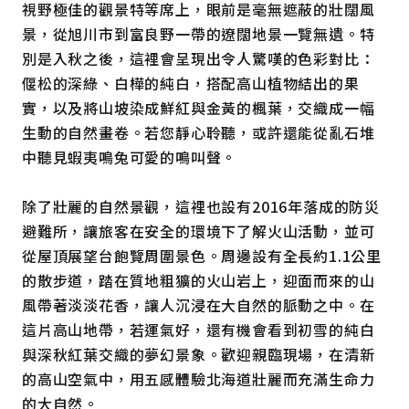
視野極佳的觀景特等席上，眼前是毫無遮蔽的壯闊風
景，從旭川市到富良野一帶的遼闊地景一覽無遺。特
別是入秋之後，這裡會呈現出令人驚嘆的色彩對比：
偃松的深綠、白樺的純白，搭配高山植物結出的果
實，以及將山坡染成鮮紅與金黃的楓葉，交織成一幅
生動的自然畫卷。若您靜心聆聽，或許還能從亂石堆
中聽見蝦夷鳴兔可愛的鳴叫聲。
除了壯麗的自然景觀，這裡也設有2016年落成的防災
避難所，讓旅客在安全的環境下了解火山活動，並可
從屋頂展望台飽覽周圍景色。周邊設有全長約1.1公里
的散步道，踏在質地粗獷的火山岩上，迎面而來的山
風帶著淡淡花香，讓人沉浸在大自然的脈動之中。在
這片高山地帶，若運氣好，還有機會看到初雪的純白
與深秋紅葉交織的夢幻景象。歡迎親臨現場，在清新
的高山空氣中，用五感體驗北海道壯麗而充滿生命力
的大自然。