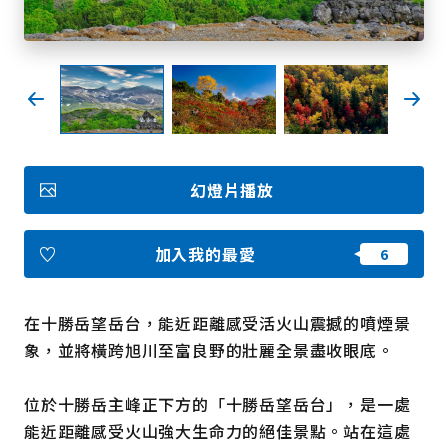
我的最愛
Face
Insta
YouT
Insta
Face
book
gram
ube
gram
book
照片集
幻燈片播放
影片
觀光手冊
使用條款
隱私權政策摘要
加入我的最愛
Cookie 政策
關於我們
連結
在十勝岳望岳台，能近距離感受活火山震撼的噴煙景
象，並將橫跨旭川至富良野的壯麗全景盡收眼底。
語言
位於十勝岳主峰正下方的「十勝岳望岳台」，是一處
能近距離感受火山強大生命力的絕佳景點。站在這處