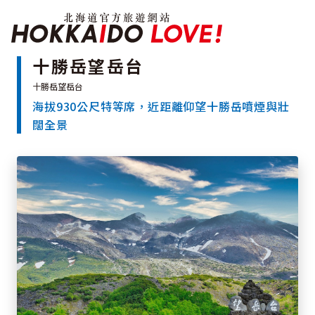
北海道官方旅遊網站 H
十勝岳望岳台
海拔930公尺特等席，近距離仰望十勝岳噴煙與壯
特輯
闊全景
觀光景點
溫泉
祭典活動
推薦行程
區域指南
美食
預約
交通指南
北海道簡介
依旅遊主題搜尋
下雨也能盡興
七個國立公園
邂逅絕景
基礎知識