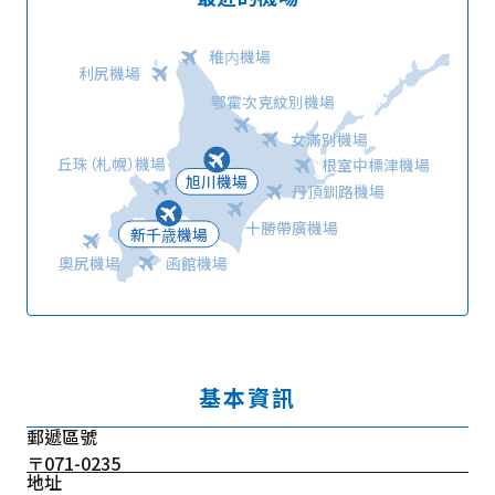
稚内機場
利尻機場
鄂霍次克紋別機場
女滿別機場
丘珠（札幌）機場
根室中標津機場
旭川機場
丹頂釧路機場
十勝帶廣機場
新千歳機場
奧尻機場
函館機場
基本資訊
郵遞區號
〒071-0235
地址