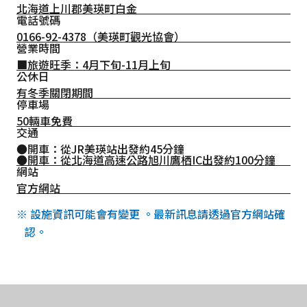
北海道上川郡美瑛町白金
電話號碼
0166-92-4378
（美瑛町觀光協會）
營業時間
■旅遊旺季：4月下旬-11月上旬
公休日
有冬季關閉期間
停車場
50輛車免費
交通
●開車：從JR美瑛站出發約45分鐘
●開車：從北海道高速公路旭川鷹栖IC出發約100分鐘
網站
官方網站
※ 設施資訊可能會有變更 。最新訊息請透過官方網站確
認。