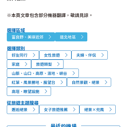
※本頁文章包含部分機器翻譯，敬請見諒。
選擇區域
富良野、美瑛近郊
道北地區
選擇類別
好友同行
女性旅遊
夫婦、伴侶
家庭
旅遊類型
山脈、山口、高原、濕地、峽谷
紅葉、風景勝地、展望台
自然景觀、絕景
高塔、瞭望設施
從旅遊主題搜尋
邂逅絕景
女子旅遊推薦
絕景×兜風
最近的機場