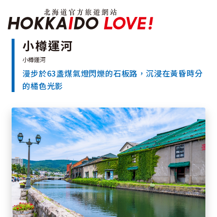
北海道官方旅遊網站 H
小樽運河
漫步於63盞煤氣燈閃爍的石板路，沉浸在黃昏時分
特輯
的橘色光影
觀光景點
溫泉
祭典活動
推薦行程
區域指南
美食
預約
交通指南
北海道簡介
依旅遊主題搜尋
下雨也能盡興
七個國立公園
邂逅絕景
基礎知識