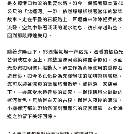
是支撐港口物流的重要水路。如今，保留著原本寬40
公尺的「北運河」一帶，依然靜靜訴說著當年的繁榮
故事。走在平整的石板路上，耳邊傳來陣陣輕柔的水
流聲，空氣中帶著淡淡的潮水氣息，彷彿穿越時空，
回到那段輝煌歲月。
隨著夕陽西下，63盞煤氣燈一齊點亮，溫暖的橘色光
芒倒映在水面上，將整座運河渲染得如夢似幻，水面
光影宛如明信片般動人。過去作為倉庫使用的重厚石
造建築，如今多已化身為充滿韻味的咖啡館與餐廳。
您可以迎著涼爽的微風悠閒散步，或挑選一家店坐
下，一邊感受木造建築的質感，一邊遠眺燈火粼粼的
運河景色。無論是白天的古樸，還是入夜後的浪漫，
小樽運河都能帶給您深刻而難忘的感官體驗，為北海
道之旅留下美好回憶。
※本頁文章包含部分機器翻譯，敬請見諒。