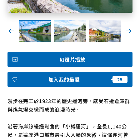
我的最愛
Face
Insta
YouT
Insta
Face
book
gram
ube
gram
book
照片集
幻燈片播放
影片
觀光手冊
使用條款
隱私權政策摘要
加入我的最愛
Cookie 政策
關於我們
連結
漫步在完工於1923年的歷史運河旁，感受石造倉庫群
與煤氣燈交織而成的浪漫時光。
語言
沿著海岸線緩緩彎曲的「小樽運河」，全長1,140公
尺，是這座港口城市最引人入勝的象徵。這條運河曾