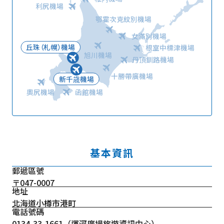
利尻機場
鄂霍次克紋別機場
女滿別機場
丘珠（札幌）機場
根室中標津機場
旭川機場
丹頂釧路機場
十勝帶廣機場
新千歳機場
奧尻機場
函館機場
基本資訊
郵遞區號
〒047-0007
地址
北海道小樽市港町
電話號碼
0134-33-1661
（運河廣場旅遊資訊中心）