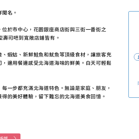
使用條款
隱私權政策摘要
鮮聞名。
Cookie 政策
關於我們
連結
。位於市中心，花園銀座商店街與三街一番街之
型壽司吧到寬敞店鋪皆有。
膽、蝦蛄、新鮮鮭魚和魷魚等頂級食材，讓旅客充
司，邊用餐邊感受北海道海味的鮮美。白天可輕鬆
，每一步都充滿北海道特色。無論是家庭、朋友，
兼得的美好體驗，留下難忘的北海道美食回憶。
近郊