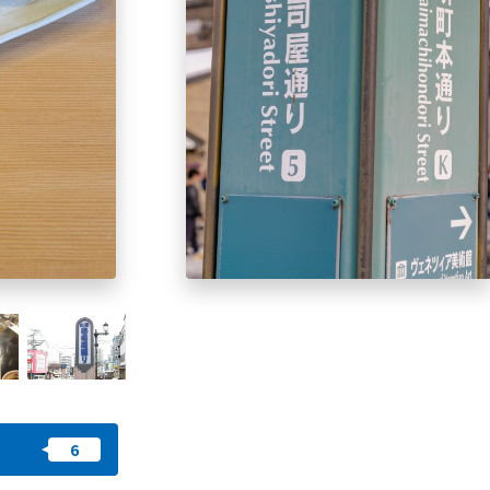
我的最愛
nstag
YouTu
Instag
Faceb
am
be
ram
ook