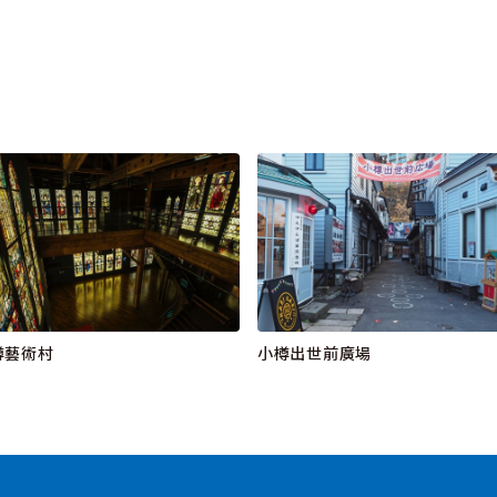
樽藝術村
小樽出世前廣場