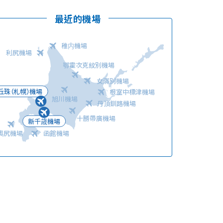
最近的機場
稚内機場
利尻機場
鄂霍次克紋別機場
女滿別機場
語言
丘珠（札幌）機場
根室中標津機場
旭川機場
丹頂釧路機場
十勝帶廣機場
新千歳機場
奧尻機場
函館機場