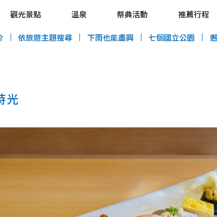
OVE!
觀光景點
溫泉
祭典活動
推薦行程
HOKKAIDO LOVE!
介
依旅遊主題搜尋
下雨也能盡興
七個國立公園
時光
特輯
觀光景點
溫泉
祭典活動
推薦行程
區域指南
美食
預約
交通指南