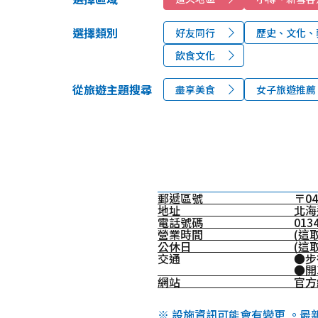
選擇類別
好友同行
歷史、文化、
飲食文化
從旅遊主題搜尋
盡享美食
女子旅遊推薦
郵遞區號
〒04
地址
北海
電話號碼
01
營業時間
(這
公休日
(這
交通
●步
●開
網站
官方
※ 設施資訊可能會有變更 。