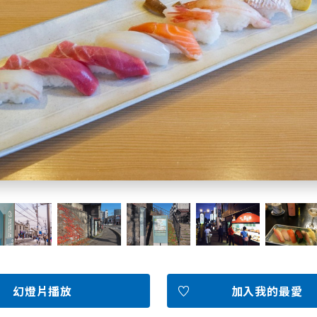
北海道簡介
依旅遊主題搜尋
下雨也能盡興
七個國立公園
邂逅絕景
基礎知識
Faceb
I
ook
r
照片集
幻燈片播放
加入我的最愛
影片
觀光手冊