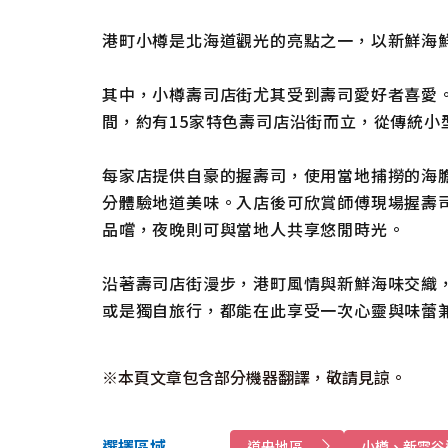
港町小樽是北海道觀光的亮點之一，以新鮮海
其中，小樽壽司店街尤其受到壽司愛好者喜愛
間，約有15家特色壽司店沿街而立，從傳統小
每家店提供自豪的握壽司，使用當地捕撈的海
分體驗地道美味。入店後可欣賞師傅現場握壽
品嚐，夜晚則可與當地人共享悠閒時光。
沿著壽司店街漫步，港町風情與新鮮海味交織
或是獨自旅行，都能在此享受一次心靈與味蕾
※本頁文章包含部分機器翻譯，敬請見諒。
選擇區域
道央地區
小樽、新雪谷