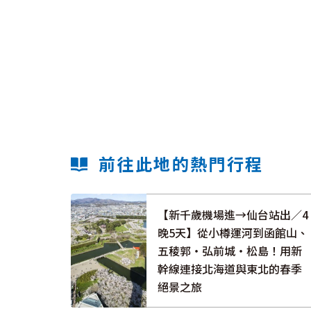
前往此地的熱門行程
【新千歲機場進→仙台站出／4
晚5天】從小樽運河到函館山、
五稜郭・弘前城・松島！用新
幹線連接北海道與東北的春季
絕景之旅