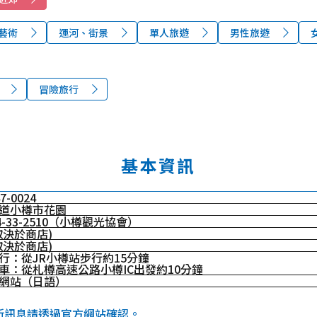
藝術
運河、街景
單人旅遊
男性旅遊
冒險旅行
基本資訊
7-0024
道小樽市花園
34-33-2510（小樽觀光協會）
取決於商店)
取決於商店)
行：從JR小樽站步行約15分鐘
車：從札樽高速公路小樽IC出發約10分鐘
網站（日語）
最新訊息請透過官方網站確認。