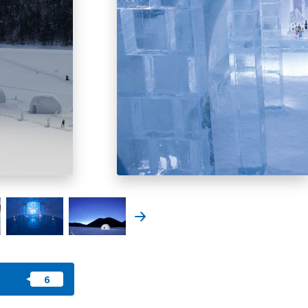
我的最愛
nstag
YouTu
Instag
Faceb
am
be
ram
ook