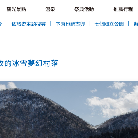
OVE!
觀光景點
溫泉
祭典活動
推薦行程
HOKKAIDO LOVE!
介
依旅遊主題搜尋
下雨也能盡興
七個國立公園
放的冰雪夢幻村落
特輯
觀光景點
溫泉
祭典活動
推薦行程
區域指南
美食
預約
交通指南