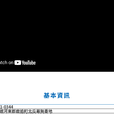
基本資訊
1-0344
道河東郡鹿追町北瓜幕無番地