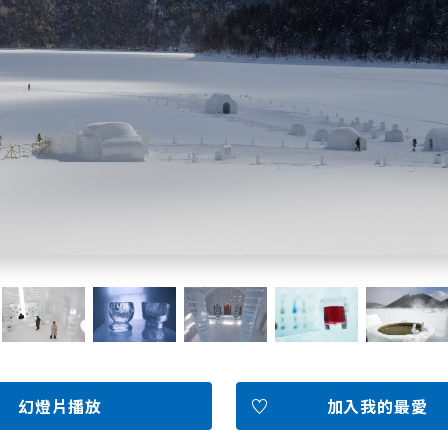
北海道簡介
依旅遊主題搜尋
下雨也能盡興
七個國立公園
邂逅絕景
基礎知識
Faceb
I
ook
r
幻燈片播放
加入我的最愛
照片集
影片
觀光手冊