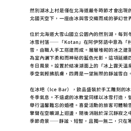
然別湖冰上村是僅在北海道嚴冬時節才會出現
北國天空下，一座由冰與雪交織而成的夢幻世
位於北海道大雪山國立公園內的然別湖，每到冬
冰雪村落——「Kotan」在阿伊努語中意為
雪，由職人手工搭建而成。層層堆砌的冰之建
為室內灑下柔和而神秘的藍色光影。這項延續
冬日風景。設置於結凍湖面上的「冰上露天溫
季空氣輕拂肌膚，四周是一望無際的靜謐雪白
在冰吧（Ice Bar），飲品盛裝於手工雕刻
冬季氣息。不遠處的冰教堂同樣以冰雪打造，
舉行溫馨難忘的婚禮。喜愛活動的旅客可體驗
擎聲在空曠湖上迴盪，隨後消融於深沉靜寂之
季節奇景——靜謐、短暫，且獨一無二，只在