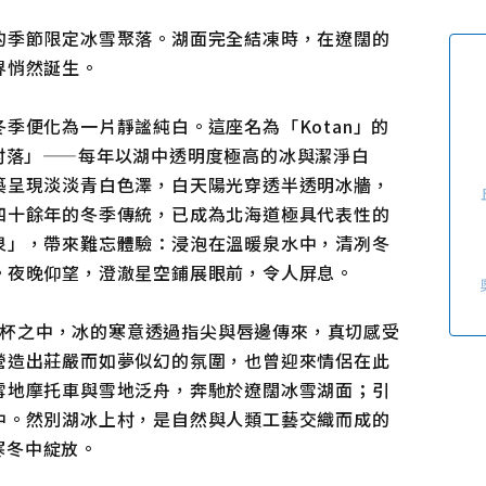
使用條款
隱私權政策摘要
的季節限定冰雪聚落。湖面完全結凍時，在遼闊的
Cookie 政策
界悄然誕生。
關於我們
連結
季便化為一片靜謐純白。這座名為「Kotan」的
「村落」——每年以湖中透明度極高的冰與潔淨白
築呈現淡淡青白色澤，白天陽光穿透半透明冰牆，
四十餘年的冬季傳統，已成為北海道極具代表性的
泉」，帶來難忘體驗：浸泡在溫暖泉水中，清冽冬
。夜晚仰望，澄澈星空鋪展眼前，令人屏息。
的冰杯之中，冰的寒意透過指尖與唇邊傳來，真切感受
營造出莊嚴而如夢似幻的氛圍，也曾迎來情侶在此
雪地摩托車與雪地泛舟，奔馳於遼闊冰雪湖面；引
中。然別湖冰上村，是自然與人類工藝交織而成的
寒冬中綻放。