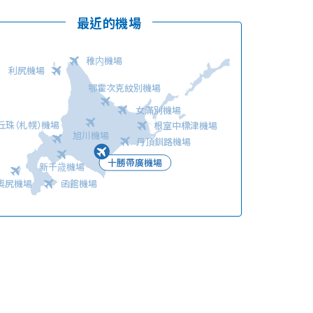
最近的機場
稚内機場
利尻機場
鄂霍次克紋別機場
女滿別機場
語言
丘珠（札幌）機場
根室中標津機場
旭川機場
丹頂釧路機場
十勝帶廣機場
新千歳機場
奧尻機場
函館機場