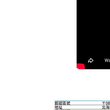
郵遞區號
〒08
地址
北海