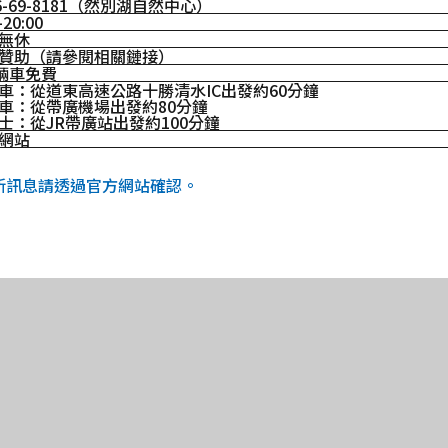
56-69-8181（然別湖自然中心）
-20:00
無休
贊助（請參閱相關鏈接）
0輛車免費
車：從道東高速公路十勝清水IC出發約60分鐘
車：從帶廣機場出發約80分鐘
士：從JR帶廣站出發約100分鐘
網站
最新訊息請透過官方網站確認。