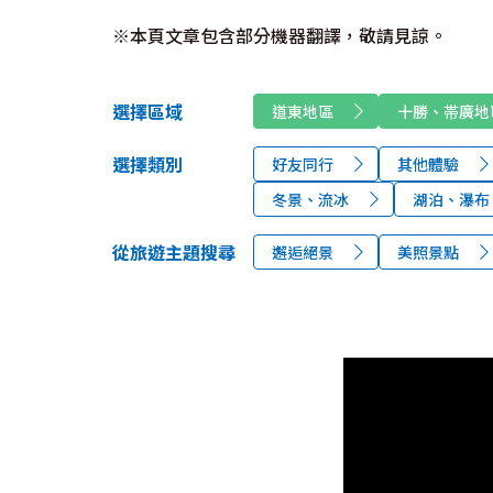
※本頁文章包含部分機器翻譯，敬請見諒。
選擇區域
道東地區
十勝、帯廣地
選擇類別
好友同行
其他體驗
冬景、流冰
湖泊、瀑布
從旅遊主題搜尋
邂逅絕景
美照景點