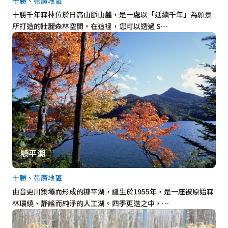
十勝、帯廣地區
十勝千年森林位於日高山脈山麓，是一處以「延續千年」為願景
所打造的壯麗森林空間。在這裡，您可以透過 S…
糠平湖
十勝、帯廣地區
由音更川築壩而形成的糠平湖，誕生於1955年，是一座被原始森
林環繞、靜謐而純淨的人工湖。四季更迭之中，…