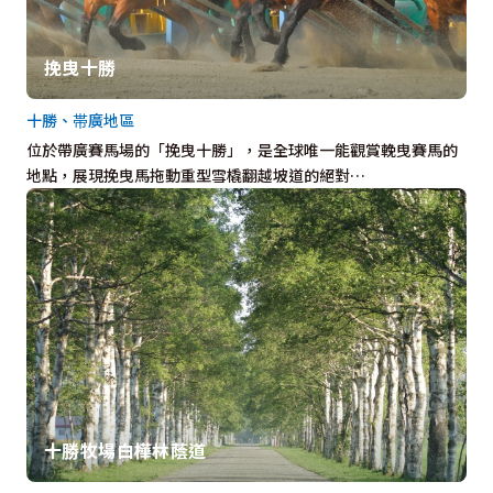
挽曳十勝
十勝、帯廣地區
位於帶廣賽馬場的「挽曳十勝」，是全球唯一能觀賞輓曳賽馬的
地點，展現挽曳馬拖動重型雪橇翻越坡道的絕對…
十勝牧場白樺林蔭道