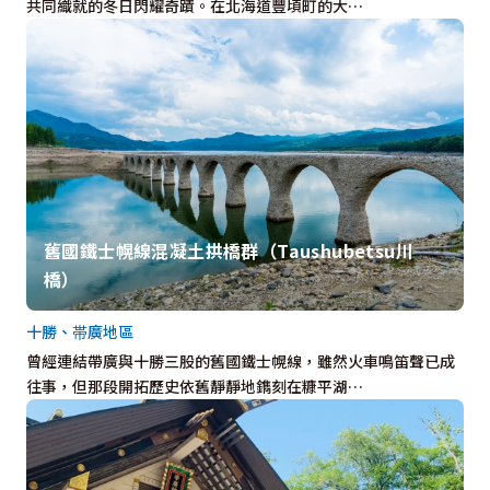
共同織就的冬日閃耀奇蹟。在北海道豐頃町的大…
舊國鐵士幌線混凝土拱橋群（Taushubetsu川
橋）
十勝、帯廣地區
曾經連結帶廣與十勝三股的舊國鐵士幌線，雖然火車鳴笛聲已成
往事，但那段開拓歷史依舊靜靜地鐫刻在糠平湖…