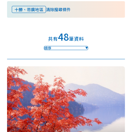
十勝、帯廣地區
清除搜尋條件
我的最愛
48
Face
Insta
YouT
Insta
Face
共有
筆資料
book
gram
ube
gram
book
排序
照片集
影片
觀光手冊
使用條款
隱私權政策摘要
Cookie 政策
關於我們
連結
語言