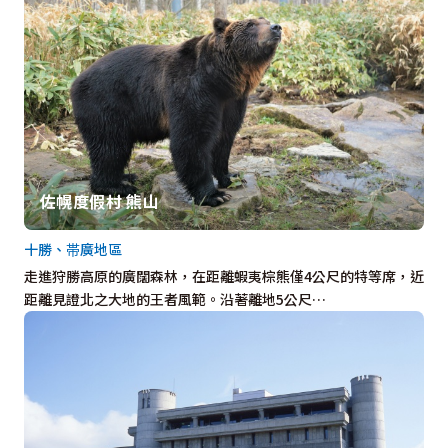
佐幌度假村 熊山
十勝、帯廣地區
走進狩勝高原的廣闊森林，在距離蝦夷棕熊僅4公尺的特等席，近
距離見證北之大地的王者風範。沿著離地5公尺…