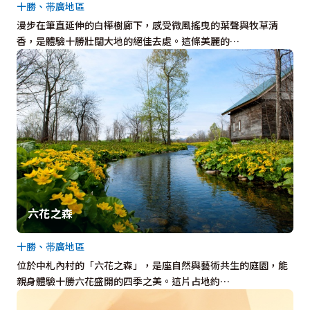
十勝、帯廣地區
漫步在筆直延伸的白樺樹廊下，感受微風搖曳的葉聲與牧草清
香，是體驗十勝壯闊大地的絕佳去處。這條美麗的…
六花之森
十勝、帯廣地區
位於中札內村的「六花之森」，是座自然與藝術共生的庭園，能
親身體驗十勝六花盛開的四季之美。這片占地約…