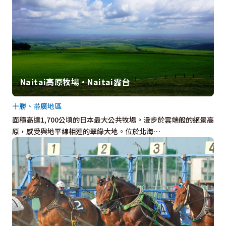
Naitai高原牧場・Naitai露台
十勝、帯廣地區
面積高達1,700公頃的日本最大公共牧場。漫步於雲端般的絕景高
原，感受與地平線相連的翠綠大地。位於北海…