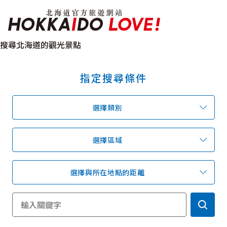
北海道官方旅遊網站 H
搜尋北海道的觀光景點
指定搜尋條件
特輯
觀光景點
溫泉
祭典活動
選擇類別
推薦行程
區域指南
美食
預約
交通指南
選擇區域
選擇與所在地點的距離
北海道簡介
依旅遊主題搜尋
下雨也能盡興
七個國立公園
邂逅絕景
基礎知識