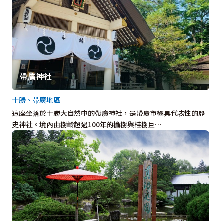
帶廣神社
十勝、帯廣地區
這座坐落於十勝大自然中的帶廣神社，是帶廣市極具代表性的歷
史神社。境內由樹齡超過100年的榆樹與桂樹巨…