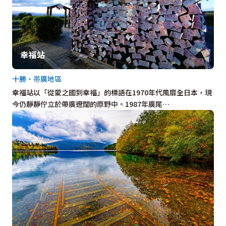
幸福站
十勝、帯廣地區
幸福站以「從愛之國到幸福」的標語在1970年代風靡全日本，現
今仍靜靜佇立於帶廣遼闊的原野中。1987年廣尾…