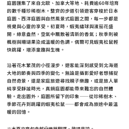
庭園匯集了來自北歐、加拿大等地、耗費逾60年培育
的數千種珍稀樹木。整齊的步道引領遊客穿梭於日本
庭園、西洋庭園與自然風景式庭園之間，每一步都是
視覺與心靈的享受。初夏時，蝦夷繡球與濱茄花盛
開，綠意盎然，空氣中飄散著清新的香氣；秋季則被
楓樹與珊瑚果染成溫暖的色調，偶爾可見蝦夷松鼠輕
快跳躍，增添童趣與生機。
沿著花木繁茂的小徑漫步，遊客能深刻感受到北海道
大地的節奏與四季的變化。無論是攝影愛好者想捕捉
自然奇景，還是家庭旅遊尋找親子樂趣，或是旅人單
純享受靜謐時光，真鍋庭園都能帶來難忘的自然體
驗。走出園外，庭園所留下的印象——從珍稀樹木、
季節花卉到跳躍的蝦夷松鼠——都會成為旅途中最溫
暖的回憶。
※本頁文章包含部分機器翻譯，敬請見諒。