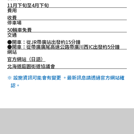
11月下旬至4月下旬
費用
收費
停車場
50輛車免費
交通
●開車：從JR帶廣站出發約15分鐘
●開車：從帶廣廣尾高速公路帶廣川西IC出發約5分鐘
網站
官方網站（日語）
北海道庭園街道協議會
※ 設施資訊可能會有變更 。最新訊息請透過官方網站確
認。