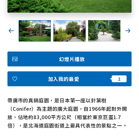
我的最愛
Face
Insta
YouT
Insta
Face
book
gram
ube
gram
book
照片集
幻燈片播放
影片
觀光手冊
使用條款
隱私權政策摘要
加入我的最愛
Cookie 政策
關於我們
連結
帶廣市的真鍋庭園，是日本第一座以針葉樹
（Conifer）為主題的廣大庭園，自1966年起對外開
語言
放，佔地約83,000平方公尺（相當於東京巨蛋1.7
倍），是北海道庭園街道上最具代表性的景點之一。