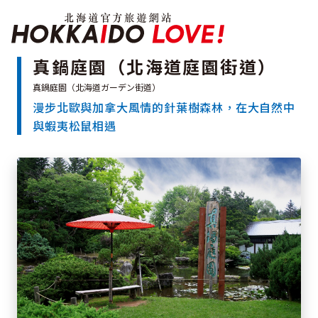
北海道官方旅遊網站 H
真鍋庭園（北海道庭園街道）
漫步北歐與加拿大風情的針葉樹森林，在大自然中
特輯
與蝦夷松鼠相遇
觀光景點
溫泉
祭典活動
推薦行程
區域指南
美食
預約
交通指南
北海道簡介
依旅遊主題搜尋
下雨也能盡興
七個國立公園
邂逅絕景
基礎知識