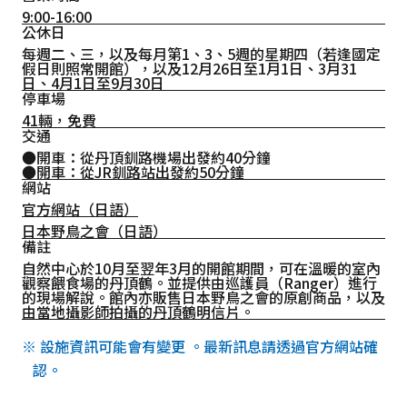
9:00-16:00
公休日
每週二、三，以及每月第1、3、5週的星期四（若逢國定
假日則照常開館），以及12月26日至1月1日、3月31
日、4月1日至9月30日
停車場
41輛，免費
交通
●開車：從丹頂釧路機場出發約40分鐘
●開車：從JR釧路站出發約50分鐘
網站
官方網站（日語）
日本野鳥之會（日語）
備註
自然中心於10月至翌年3月的開館期間，可在溫暖的室內
觀察餵食場的丹頂鶴。並提供由巡護員（Ranger）進行
的現場解說。館內亦販售日本野鳥之會的原創商品，以及
由當地攝影師拍攝的丹頂鶴明信片。
※ 設施資訊可能會有變更 。最新訊息請透過官方網站確
認。