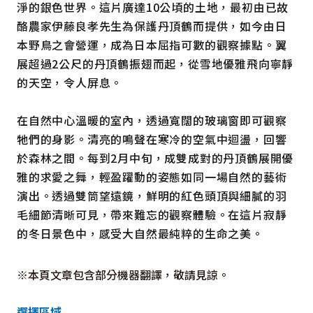
淨的銀色世界。這片廣達10公頃的土地，最初由已故
酪農家伊藤良孝先生為保護丹頂鶴而提供，如今由日
本野鳥之會營運，成為日本屈指可數的觀察據點。翼
展超過2公尺的丹頂鶴振翅而起，從雪地優雅飛向寧靜
的天空，令人屏息。
在自然中心溫暖的室內，透過寬闊的玻璃窗即可觀察
牠們的身影。清亮的鳴聲在寒冷的空氣中迴盪，回響
於森林之間。每到2月中旬，成雙成對的丹頂鶴展開優
雅的求愛之舞，輕盈躍動的姿態如同一場自然的藝術
演出。透過雙筒望遠鏡，鮮明的紅色頭頂與細膩的羽
毛細節清晰可見，帶來難忘的觀察體驗。在這片寂靜
的冬日景色中，感受大自然最純粹的生命之美。
※本頁文章包含部分機器翻譯，敬請見諒。
選擇區域