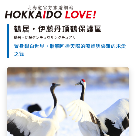
北海道官方旅遊網站 H
鶴居・伊藤丹頂鶴保護區
置身銀白世界，聆聽回盪天際的鳴聲與優雅的求愛
特輯
之舞
觀光景點
溫泉
祭典活動
推薦行程
區域指南
美食
預約
交通指南
北海道簡介
依旅遊主題搜尋
下雨也能盡興
七個國立公園
邂逅絕景
基礎知識