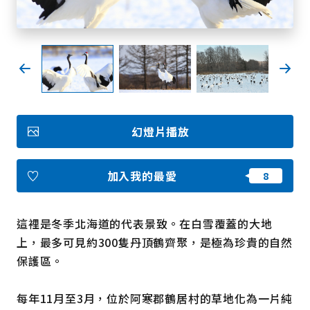
我的最愛
Face
Insta
YouT
Insta
Face
book
gram
ube
gram
book
照片集
幻燈片播放
影片
觀光手冊
使用條款
隱私權政策摘要
加入我的最愛
Cookie 政策
關於我們
連結
這裡是冬季北海道的代表景致。在白雪覆蓋的大地
上，最多可見約300隻丹頂鶴齊聚，是極為珍貴的自然
語言
保護區。
每年11月至3月，位於阿寒郡鶴居村的草地化為一片純