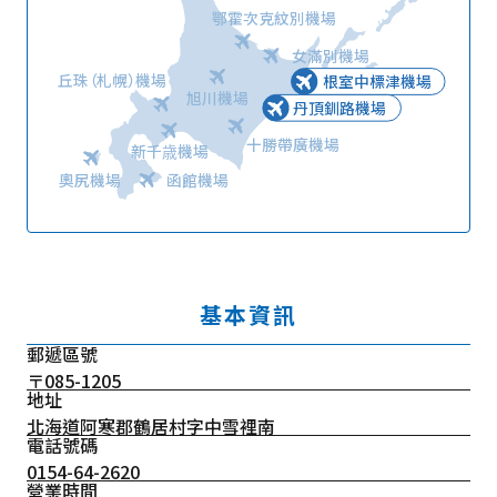
鄂霍次克紋別機場
女滿別機場
丘珠（札幌）機場
根室中標津機場
旭川機場
丹頂釧路機場
十勝帶廣機場
新千歳機場
奧尻機場
函館機場
基本資訊
郵遞區號
〒085-1205
地址
北海道阿寒郡鶴居村字中雪裡南
電話號碼
0154-64-2620
營業時間