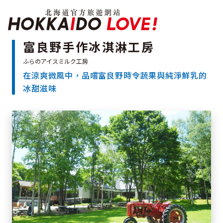
北海道官方旅遊網站 H
富良野手作冰淇淋工房
在涼爽微風中，品嚐富良野時令蔬果與純淨鮮乳的
特輯
冰甜滋味
觀光景點
溫泉
祭典活動
推薦行程
區域指南
美食
預約
交通指南
北海道簡介
依旅遊主題搜尋
下雨也能盡興
七個國立公園
邂逅絕景
基礎知識