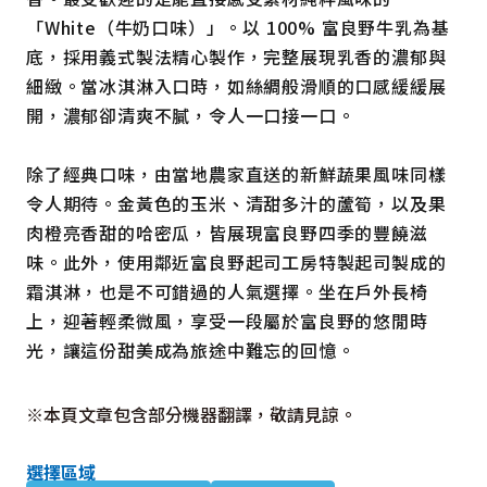
「White（牛奶口味）」。以 100% 富良野牛乳為基
底，採用義式製法精心製作，完整展現乳香的濃郁與
細緻。當冰淇淋入口時，如絲綢般滑順的口感緩緩展
開，濃郁卻清爽不膩，令人一口接一口。
除了經典口味，由當地農家直送的新鮮蔬果風味同樣
令人期待。金黃色的玉米、清甜多汁的蘆筍，以及果
肉橙亮香甜的哈密瓜，皆展現富良野四季的豐饒滋
味。此外，使用鄰近富良野起司工房特製起司製成的
霜淇淋，也是不可錯過的人氣選擇。坐在戶外長椅
上，迎著輕柔微風，享受一段屬於富良野的悠閒時
光，讓這份甜美成為旅途中難忘的回憶。
※本頁文章包含部分機器翻譯，敬請見諒。
選擇區域