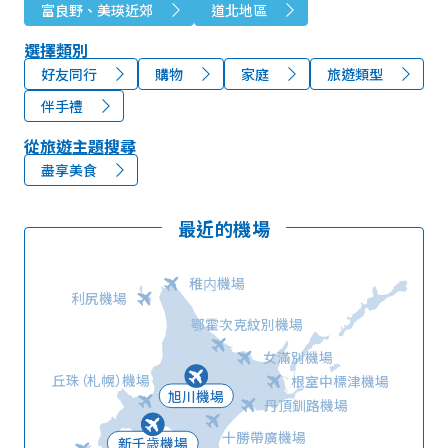
富良野、美瑛近郊
道北地區
選擇類別
好友同行
購物
家庭
旅遊類型
伴手禮
從旅遊主題搜尋
盡享美食
最近的機場
稚内機場
利尻機場
鄂霍次克紋別機場
女滿別機場
丘珠（札幌）機場
根室中標津機場
旭川機場
丹頂釧路機場
十勝帶廣機場
新千歳機場