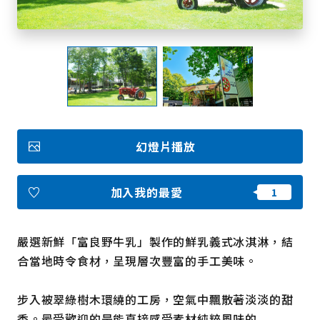
我的最愛
Face
Insta
YouT
Insta
Face
book
gram
ube
gram
book
照片集
影片
幻燈片播放
觀光手冊
使用條款
隱私權政策摘要
Cookie 政策
加入我的最愛
關於我們
連結
嚴選新鮮「富良野牛乳」製作的鮮乳義式冰淇淋，結
語言
合當地時令食材，呈現層次豐富的手工美味。
步入被翠綠樹木環繞的工房，空氣中飄散著淡淡的甜
香。最受歡迎的是能直接感受素材純粹風味的