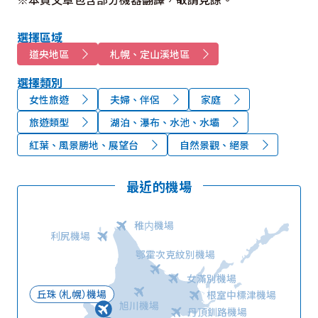
選擇區域
道央地區
札幌、定山溪地區
選擇類別
女性旅遊
夫婦、伴侶
家庭
旅遊類型
湖泊、瀑布、水池、水壩
紅葉、風景勝地、展望台
自然景觀、絕景
最近的機場
稚内機場
利尻機場
鄂霍次克紋別機場
女滿別機場
丘珠（札幌）機場
根室中標津機場
旭川機場
丹頂釧路機場