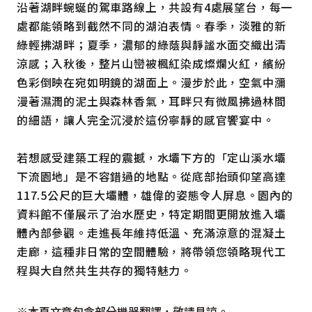
沿著湖畔蜿蜒的駕車路線上，共設有4處展望台，每一
處都能領略到截然不同的湖泊表情。春季，淡雅的新
綠輕拂湖畔；夏季，濃郁的綠蔭與靜謐水面交織出清
涼感；入秋後，整片山巒被楓紅染成燦爛火紅，繽紛
色彩倒映在宛如明鏡的湖面上。漫步於此，空氣中瀰
漫著濕潤的泥土與森林香氣，耳畔只有微風拂過林間
的細語，讓人完全沉浸於這份寧靜的感官饗宴中。
若想感受建築工程的震撼，水壩下方的「定山溪水壩
下流園地」是不容錯過的地點。從底部抬頭仰望高達
117.5公尺的巨大壩體，雄偉的姿態令人屏息。園內的
資料館不僅展示了治水歷史，特定期間更開放進入壩
體內部參觀。走進長年維持低溫、充滿涼意的混凝土
走廊，這種非日常的空間體驗，將帶領您領略現代工
程與大自然共生共存的獨特魅力。
※本頁文章包含部分機器翻譯，敬請見諒。