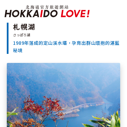
北海道官方旅遊網站 H
札幌湖
1989年落成的定山溪水壩，孕育出群山環抱的湛藍
特輯
秘境
觀光景點
溫泉
祭典活動
推薦行程
區域指南
美食
預約
交通指南
北海道簡介
依旅遊主題搜尋
下雨也能盡興
七個國立公園
邂逅絕景
基礎知識