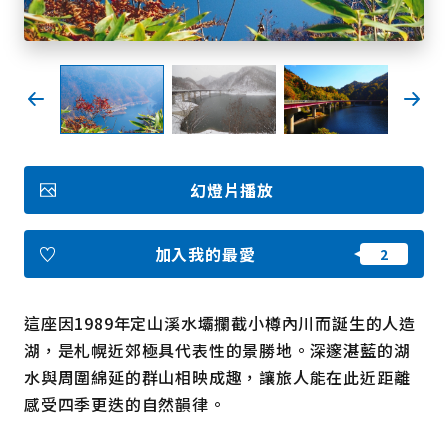
我的最愛
Face
Insta
YouT
Insta
Face
book
gram
ube
gram
book
照片集
幻燈片播放
影片
觀光手冊
使用條款
隱私權政策摘要
加入我的最愛
Cookie 政策
關於我們
連結
這座因1989年定山溪水壩攔截小樽內川而誕生的人造
湖，是札幌近郊極具代表性的景勝地。深邃湛藍的湖
語言
水與周圍綿延的群山相映成趣，讓旅人能在此近距離
感受四季更迭的自然韻律。