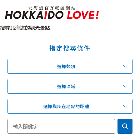
北海道官方旅遊網站 H
搜尋北海道的觀光景點
指定搜尋條件
特輯
觀光景點
溫泉
祭典活動
選擇類別
推薦行程
區域指南
美食
預約
交通指南
選擇區域
選擇與所在地點的距離
北海道簡介
依旅遊主題搜尋
下雨也能盡興
七個國立公園
邂逅絕景
基礎知識