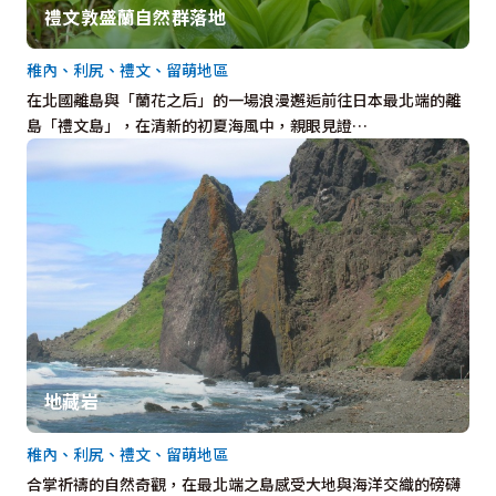
禮文敦盛蘭自然群落地
稚內、利尻、禮文、留萌地區
在北國離島與「蘭花之后」的一場浪漫邂逅前往日本最北端的離
島「禮文島」，在清新的初夏海風中，親眼見證…
地藏岩
稚內、利尻、禮文、留萌地區
合掌祈禱的自然奇觀，在最北端之島感受大地與海洋交織的磅礴