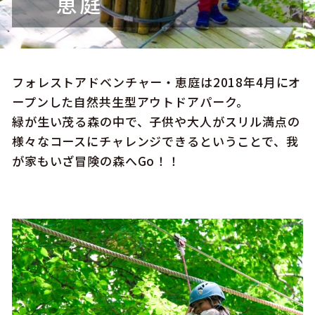
恵庭
キュンちゃんオンラインショップ
北海道はやわかり
旅のテーマで探す
フォレストアドベンチャー・恵庭は2018年4月にオ
ープンした自然共生型アウトドアパーク。
7つの国立公園
緑が生い茂る森の中で、子供や大人がスリル満点の
様々なコースにチャレンジできるということで、我
キュンちゃんの部屋
が家もいざ冒険の森へGo！！
さっぽろ圏e旅ギフト
お気に入り
事業者の皆さまへ