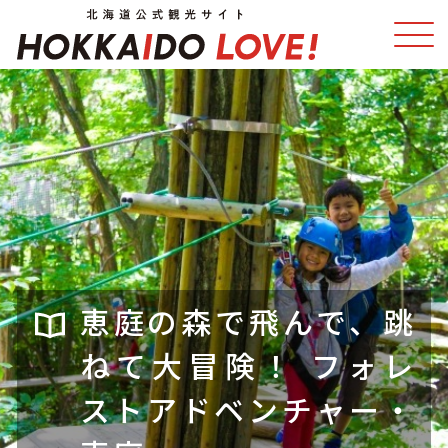
特集
スポット・体験
温泉
イベント
モデルコース
エリアガイド
グルメ
旅の予約
恵庭の森で飛んで、跳
アクセス
ねて大冒険！ フォレ
ストアドベンチャー・