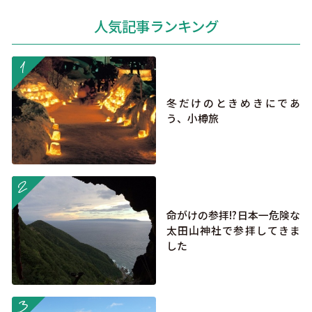
人気記事ランキング
more
冬だけのときめきにであ
う、小樽旅
more
命がけの参拝!?日本一危険な
太田山神社で参拝してきま
した
more