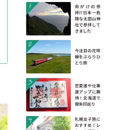
more
命がけの参
拝!?日本一危
このサイトについて
観光資料
険な太田山神
社で参拝して
動画ライブラリー
フォトライブラリー
きました
more
お問い合わせ
今注目の花咲
線をぶらりひ
とり旅
Languages
more
」
恋愛運や仕事
運アップに期
待！北海道で
御朱印巡り
more
札幌女子旅に
おすすめ！レ