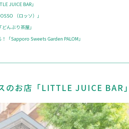
 JUICE BAR」
SSO （ロッソ）」
「どんぶり茶屋」
poro Sweets Garden PALOM」
店「LITTLE JUICE BAR