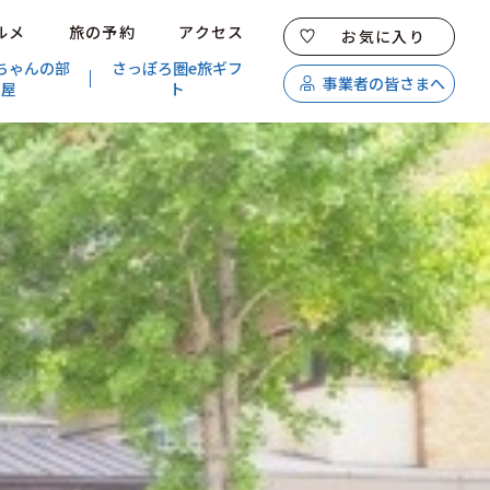
ルメ
旅の予約
アクセス
お気に入り
ちゃんの部
さっぽろ圏e旅ギフ
事業者の皆さまへ
屋
ト
特集
スポット・体験
温泉
イベント
モデルコース
エリアガイド
グルメ
旅の予約
アクセス
キュンちゃんオンラインショップ