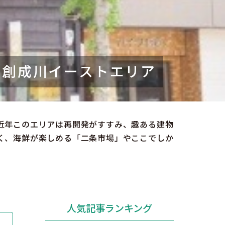
北海道はやわかり
旅のテーマで探す
7つの国立公園
う創成川イーストエリア
キュンちゃんの部屋
さっぽろ圏e旅ギフト
近年このエリアは再開発がすすみ、趣ある建物
く、海鮮が楽しめる「二条市場」やここでしか
お気に入り
事業者の皆さまへ
人気記事ランキング