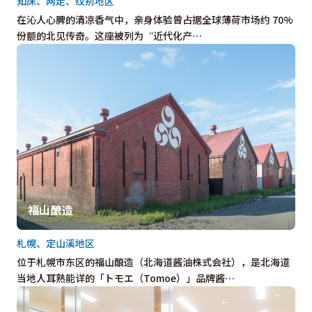
知床、网走、纹别地区
在沁人心脾的清凉香气中，亲身体验曾占据全球薄荷市场约 70%
份额的北见传奇。这座被列为“近代化产…
福山酿造
札幌、定山溪地区
位于札幌市东区的福山酿造（北海道酱油株式会社），是北海道
当地人耳熟能详的「トモエ（Tomoe）」品牌酱…