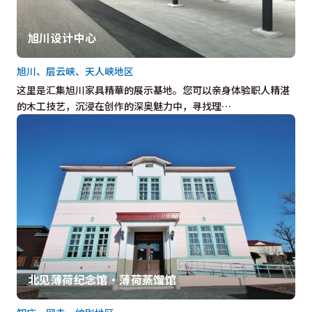
旭川设计中心
旭川、层云峡、天人峡地区
这里是汇集旭川家具精華的展示基地。您可以亲身体验职人精湛
的木工技艺，沉浸在创作的深奥魅力中，寻找理…
北见薄荷纪念馆・薄荷蒸馏馆