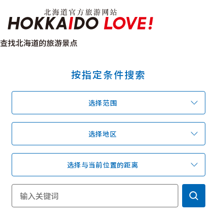
Hokkaido Officia
查找北海道的旅游景点
按指定条件搜索
特辑
旅游景点
温泉
活动祭典
选择范围
推荐行程
区域指南
美食
预约
交通
选择地区
选择与当前位置的距离
北海道简介
按旅游主题搜索
享受雨天
七个国立公园
邂逅美景
基础知识