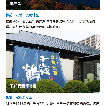
奥尻岛
松前、江差、奥尻地区
在被誉为“奥尻蓝”的纯净海域与奇岩环绕之间，尽享顶级海
鲜、天然温泉与独具特色的岛屿美酒。…
千岁鹤酒博物馆
札幌、定山溪地区
创立于1872年的“千岁鹤”，是札幌唯一仍在酿造的酒造。这座