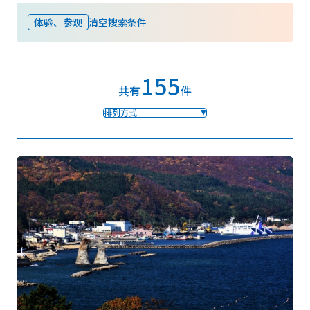
体验、参观
清空搜索条件
收藏
155
Face
Insta
YouT
Insta
Face
共有
件
book
gram
ube
gram
book
排列方式
图库影集
视频
旅游手册
使用条款
关于我们
链接
语言