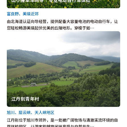
富良野、美瑛近郊
由北海道认证向导经营，提供配备大容量电池的电动自行车，让
您轻松畅游美瑛起伏优美的丘陵地形。穿梭于如…
江丹别青年村
旭川、层云峡、天人峡地区
江丹别位于旭川市郊外，是一处被广阔牧场与清澈溪流环绕的自
然体验园区，让游客能够悠闲地享受与自然共生…