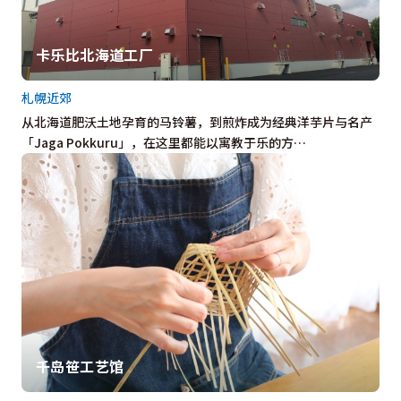
卡乐比北海道工厂
札幌近郊
从北海道肥沃土地孕育的马铃薯，到煎炸成为经典洋芋片与名产
「Jaga Pokkuru」，在这里都能以寓教于乐的方…
千岛笹工艺馆