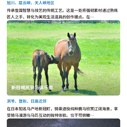
旭川、层云峡、天人峡地区
传承雪国智慧与技艺的传统工艺。这是一处将强韧素材通过熟练
匠人之手，转化为美观生活道具的创作据点。在…
新冠幌尻骑马俱乐部
洞爷、登别、日高近郊
在日本知名马产地新冠町，骑乘退役纯种赛马欣赏辽阔海景，享
受骑马漫游与马匹互动的独特体验。位于可俯瞰…