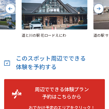
道と川の駅 花ロードえにわ
道の駅 
このスポット周辺でできる
体験を予約する
周辺でできる体験プラン
予約は
こちらから
おでかけ予定のエリアをクリック！