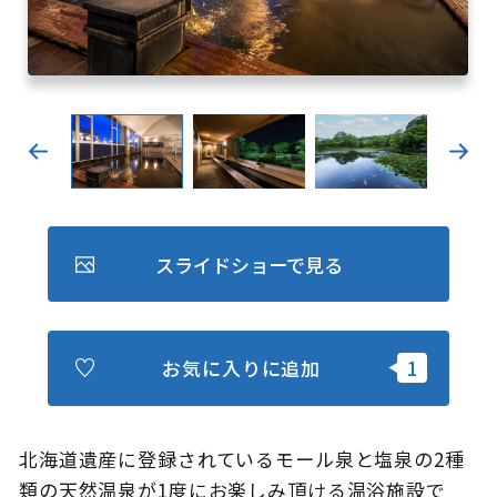
キュンちゃんオンラインショップ
北海道はやわかり
旅のテーマで探す
7つの国立公園
キュンちゃんの部屋
スライドショーで見る
さっぽろ圏e旅ギフト
お気に入りに追加
お気に入り
事業者の皆さまへ
北海道遺産に登録されているモール泉と塩泉の2種
類の天然温泉が1度にお楽しみ頂ける温浴施設で