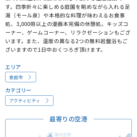
す。四季折々に楽しめる庭園を眺めながら入れる足
湯（モール泉）や本格的な料理が味わえるお食事
処、3,000冊以上の漫画本完備の休憩処。キッズコ
このサイトについて
観光資料
ーナー、ゲームコーナー、リラクゼーションもござ
います。また、温度の異なる2つの無料岩盤浴もご
動画ライブラリー
フォトライブラリー
ざいますので1日中おくつろぎ頂けます。
お問い合わせ
エリア
恵庭市
Languages
カテゴリー
アクティビティ
最寄りの空港