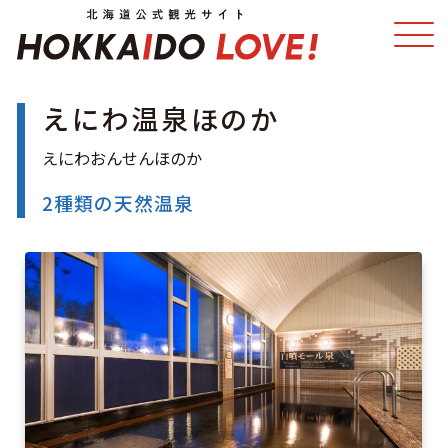
えにわ温泉ほのか
特集
スポット・体験
温泉
イベント
2種類の天然温泉
モデルコース
エリアガイド
グルメ
旅の予約
アクセス