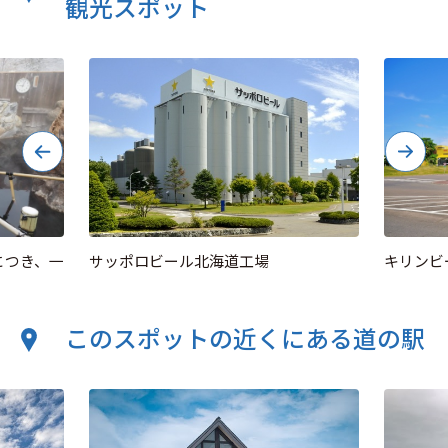
観光スポット
につき、一
サッポロビール北海道工場
キリンビ
このスポットの近くにある道の駅