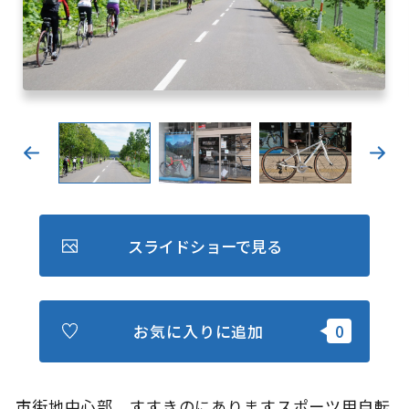
キュンちゃんオンラインショップ
北海道はやわかり
旅のテーマで探す
7つの国立公園
キュンちゃんの部屋
さっぽろ圏e旅ギフト
スライドショーで見る
お気に入りに追加
お気に入り
事業者の皆さまへ
市街地中心部、すすきのにありますスポーツ用自転