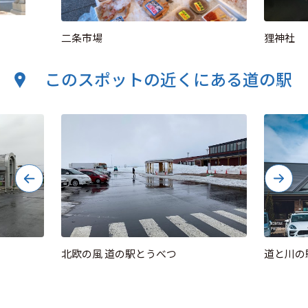
二条市場
狸神社
このスポットの近くにある道の駅
北欧の風 道の駅とうべつ
道と川の