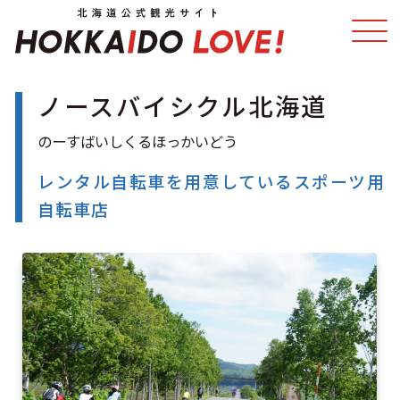
ノースバイシクル北海道
特集
スポット・体験
温泉
イベント
レンタル自転車を用意しているスポーツ用
自転車店
モデルコース
エリアガイド
グルメ
旅の予約
アクセス