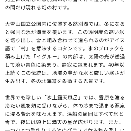
の間だけ現れる幻の村です。
大雪山国立公園内に位置する然別湖では、冬になる
このサイトについて
観光資料
と強固な氷が湖面を覆います。この透明度の高い氷
を切り出し、雪と組み合わせて造られるのがアイヌ
動画ライブラリー
フォトライブラリー
語で「村」を意味するコタンです。氷のブロックを
積み上げた「イグルー」の内部は、太陽の光が透過
お問い合わせ
して淡い青色に染まり、静寂に包まれます。40年以
上続くこの伝統は、地域の豊かな水と厳しい寒さが
生み出す、冬の北海道を象徴する光景です。
Languages
世界でも珍しい「氷上露天風呂」では、雪原を渡る
冷たい風を頬に受けながら、体の芯まで温まる源泉
に浸る贅沢を味わえます。湯船の周囲はすべて氷と
雪で、夜には頭上に満天の星が広がります。また、
一つひとつ手作りする氷のグラスで飲み物を楽しむ