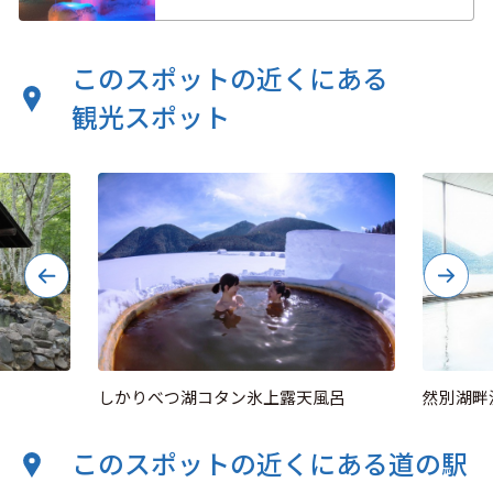
このスポットの近くにある
観光スポット
しかりべつ湖コタン氷上露天風呂
然別湖畔
このスポットの近くにある道の駅