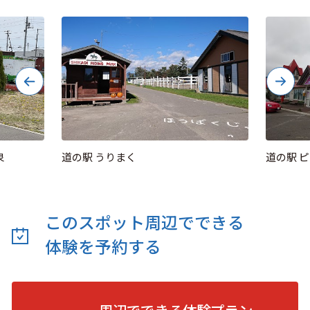
泉
道の駅 うりまく
道の駅 ピ
このスポット周辺でできる
体験を予約する
周辺でできる体験プラン