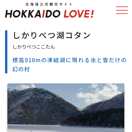
しかりべつ湖コタン
特集
スポット・体験
温泉
イベント
標高810mの凍結湖に現れる氷と雪だけの
幻の村
モデルコース
エリアガイド
グルメ
旅の予約
アクセス