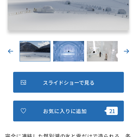
キュンちゃんオンラインショップ
北海道はやわかり
旅のテーマで探す
7つの国立公園
キュンちゃんの部屋
さっぽろ圏e旅ギフト
スライドショーで見る
お気に入りに追加
お気に入り
事業者の皆さまへ
完全に凍結した然別湖の氷と雪だけで造られる、冬