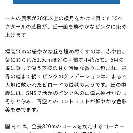
一人の農家が20年以上の歳月をかけて育てた10ヘ
クタールの芝桜が、丘一面を鮮やかなピンクに染め
このサイトについて
観光資料
上げます。
動画ライブラリー
フォトライブラリー
標高50mの緩やかな丘を埋め尽くすのは、赤や白、
紫に彩られた1.5cmほどの可憐な小花たち。5月の
お問い合わせ
風に乗って漂う芝桜の甘く濃厚な香りに包まれ、視
界の端まで続くピンクのグラデーションは、まるで
大地に敷かれたビロードの絨毯のようです。丘の中
Languages
腹には、SNSで話題のピンク色の山津見神社がひっ
そりと佇み、青空とのコントラストが鮮やかな色彩
美を奏でます。
園内では、全長820mのコースを疾走するゴーカー