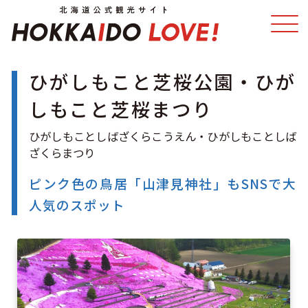
ひがしもこと芝桜公園・ひが
特集
スポット・体験
しもこと芝桜まつり
温泉
イベント
モデルコース
エリアガイド
ピンク色の鳥居「山津見神社」もSNSで大
人気のスポット
グルメ
旅の予約
アクセス