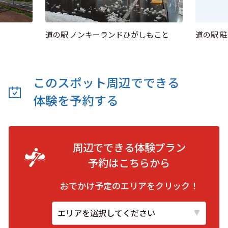
道の駅 ノンキーランドひがしもこと
道の駅 
このスポット周辺でできる
体験を予約する
周辺でできる体験プラン
予約は
こちらから
おでかけ予定のエリアをクリック！