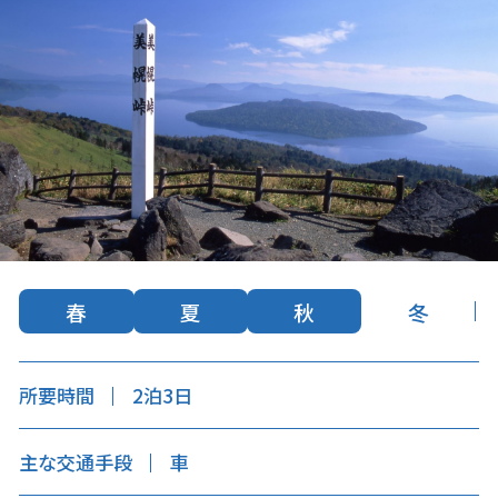
キュンちゃんオンラインショップ
北海道はやわかり
旅のテーマで探す
7つの国立公園
キュンちゃんの部屋
さっぽろ圏e旅ギフト
春
夏
秋
冬
所要時間
2泊3日
お気に入り
事業者の皆さまへ
主な交通手段
車