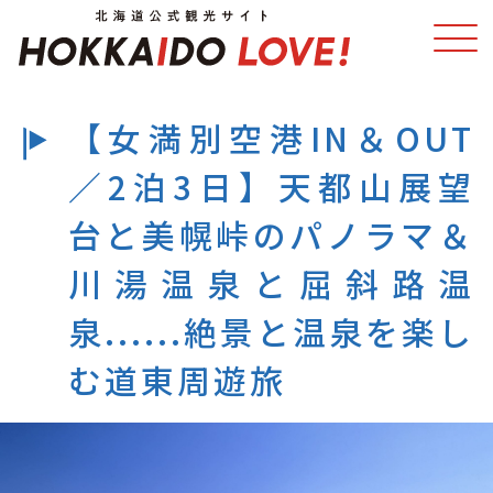
【女満別空港IN＆OUT
特集
スポット・体験
／2泊3日】天都山展望
温泉
イベント
台と美幌峠のパノラマ＆
川湯温泉と屈斜路温
モデルコース
エリアガイド
泉......絶景と温泉を楽し
グルメ
旅の予約
む道東周遊旅
アクセス