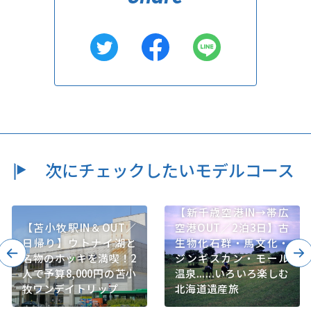
次にチェックしたいモデルコース
【新千歳空港IN→帯広
【苫小牧駅IN＆OUT／
空港OUT／2泊3日】古
日帰り】ウトナイ湖と
生物化石群・馬文化・
名物のホッキを満喫！2
ジンギスカン・モール
人で予算8,000円の苫小
温泉......いろいろ楽しむ
牧ワンデイトリップ
北海道遺産旅