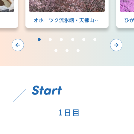
オホーツク流氷館・天都山展望台
Start
1日目