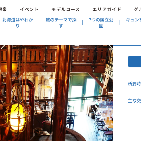
温泉
イベント
モデルコース
エリアガイド
グ
北海道はやわか
旅のテーマで探
7つの国立公
キュン
り
す
園
所要
主な