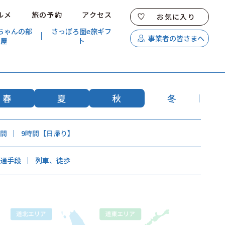
ルメ
旅の予約
アクセス
お気に入り
ちゃんの部
さっぽろ圏e旅ギフ
事業者の皆さまへ
屋
ト
特集
スポット・体験
温泉
イベント
春
夏
秋
冬
モデルコース
エリアガイド
時間
9時間【日帰り】
グルメ
旅の予約
交通手段
列車、徒歩
アクセス
キュンちゃんオンラインショップ