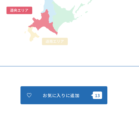
北海道はやわかり
旅のテーマで探す
7つの国立公園
キュンちゃんの部屋
さっぽろ圏e旅ギフト
お気に入りに追加
お気に入り
事業者の皆さまへ