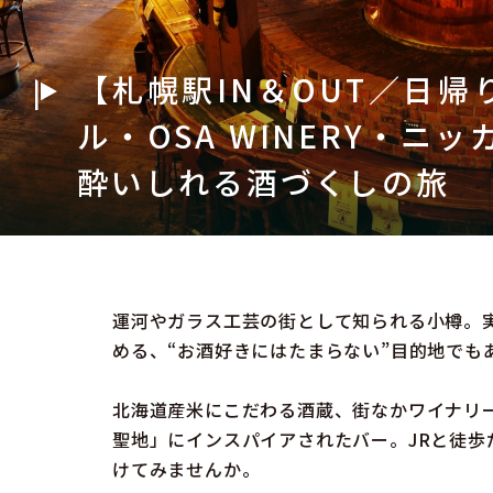
【札幌駅IN＆OUT／日
ル・OSA WINERY・ニッカ
酔いしれる酒づくしの旅
運河やガラス工芸の街として知られる小樽。
める、“お酒好きにはたまらない”目的地でも
北海道産米にこだわる酒蔵、街なかワイナリ
聖地」にインスパイアされたバー。JRと徒
けてみませんか。