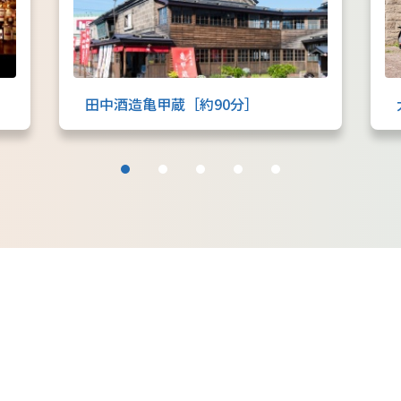
田中酒造亀甲蔵［約90分］