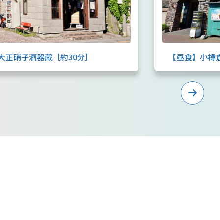
大正硝子酒器蔵［約30分］
【昼食】小樽倉