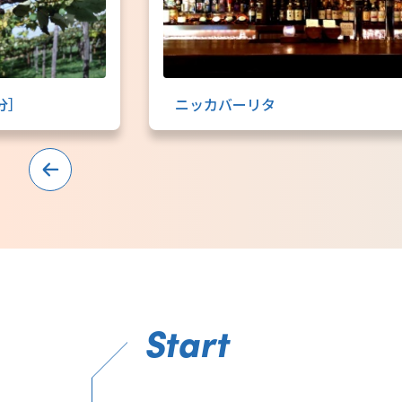
0分］
ニッカバーリタ
Start