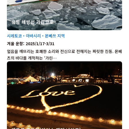
유빙 쇄빙선 가린코호
시레토코・아바시리・몬베쓰 지역
겨울 운항: 2025/1/17-3/31
얼음을 깨뜨리는 호쾌한 소리와 전신으로 전해지는 짜릿한 진동. 몬베
츠의 바다를 개척하는 ‘가린…