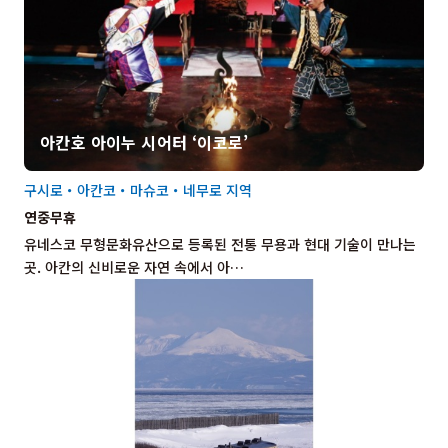
아칸호 아이누 시어터 ‘이코로’
구시로・아칸코・마슈코・네무로 지역
연중무휴
유네스코 무형문화유산으로 등록된 전통 무용과 현대 기술이 만나는
곳. 아칸의 신비로운 자연 속에서 아…