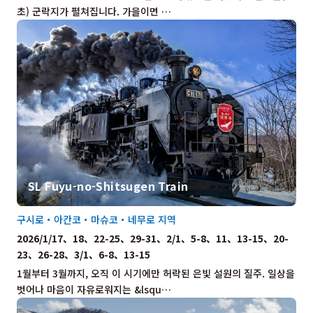
초) 군락지가 펼쳐집니다. 가을이면 …
SL Fuyu-no-Shitsugen Train
구시로・아칸코・마슈코・네무로 지역
2026/1/17、18、22-25、29-31、2/1、5-8、11、13-15、20-
23、26-28、3/1、6-8、13-15
1월부터 3월까지, 오직 이 시기에만 허락된 은빛 설원의 질주. 일상을
벗어나 마음이 자유로워지는 &lsqu…