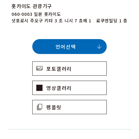
홋카이도 관광기구
060-0003 일본 홋카이도
삿포로시 주오구 키타 3 조 니시 7 쵸메 1 료쿠엔빌딩 1 층
언어선택
포토갤러리
영상갤러리
팸플릿