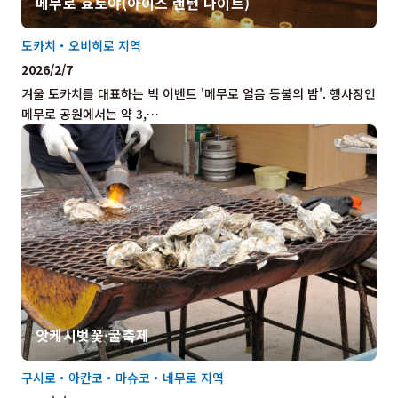
메무로 효토야(아이스 랜턴 나이트)
도카치・오비히로 지역
2026/2/7
겨울 토카치를 대표하는 빅 이벤트 '메무로 얼음 등불의 밤'. 행사장인
메무로 공원에서는 약 3,…
앗케시벚꽃·굴축제
구시로・아칸코・마슈코・네무로 지역