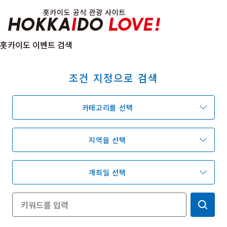
Hokkaido Officia
홋카이도 이벤트 검색
조건 지정으로 검색
특집
관광지
온천
이벤트
카테고리를 선택
추천코스
지역 가이드
음식문화
예약
교통
지역을 선택
개최일 선택
홋카이도 둘러보기
여행 테마로 검색
빗속에서 만끽
7개의 국립공원
절경을 만나는 여행
기초지식