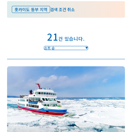
홋카이도 동부 지역
검색 조건 취소
즐겨찾기
21
Face
Insta
YouT
Insta
Face
건 있습니다.
book
gram
ube
gram
book
소트 순
포토갤러리
영상갤러리
팸플릿
이용 규약
운영조직 소개
링크
언어선택