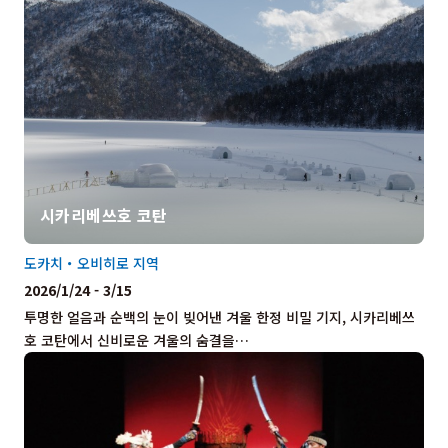
시카리베쓰호 코탄
도카치・오비히로 지역
2026/1/24 - 3/15
투명한 얼음과 순백의 눈이 빚어낸 겨울 한정 비밀 기지, 시카리베쓰
호 코탄에서 신비로운 겨울의 숨결을…