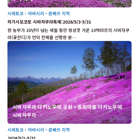
시레토코・아바시리・몬베쓰 지역
히가시모코토 시바자쿠라축제:2026/5/3-5/31
한 농부가 20년이 넘는 세월 동안 정성껏 가꾼 10헥타르의 시바자쿠
라(꽃잔디)가 언덕 전체를 선명한 분…
시바자쿠라 다키노우에 공원・동화마을 다키노우에
시바자쿠라…
시레토코・아바시리・몬베쓰 지역
2026/5/1-5/31