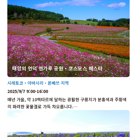
태양의 언덕 엔가루 공원・코스모스 페스타
시레토코・아바시리・몬베쓰 지역
2025/9/7 9:00-16:00
매년 가을, 약 10헥타르에 달하는 광활한 구릉지가 분홍색과 주황색
의 화려한 꽃물결로 가득 차오릅니다.…