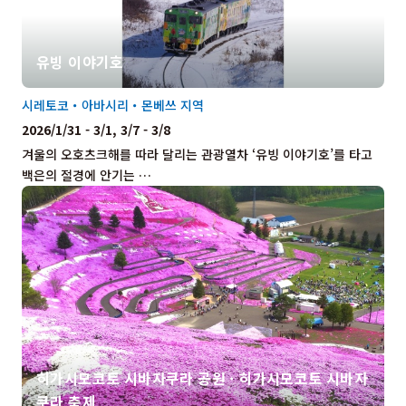
유빙 이야기호
시레토코・아바시리・몬베쓰 지역
2026/1/31 - 3/1, 3/7 - 3/8
겨울의 오호츠크해를 따라 달리는 관광열차 ‘유빙 이야기호’를 타고
백은의 절경에 안기는 …
히가시모코토 시바자쿠라 공원 · 히가시모코토 시바자
쿠라 축제