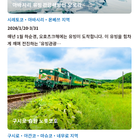
아바시리 유빙관광쇄빙선 오로라
시레토코・아바시리・몬베쓰 지역
2026/1/20-3/31
매년 1월 하순경, 오호츠크해에는 유빙이 도착합니다. 이 유빙을 힘차
게 깨며 전진하는 ‘유빙관광…
구시로 습원 노롯코호
구시로・아칸코・마슈코・네무로 지역