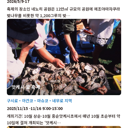
2026/5/9-17
축제의 장소인 네노히 공원은 12만㎡ 규모의 공원에 에조야마자쿠라
벚나무를 비롯한 약 1,200그루의 벚…
앗케시 굴 축제
구시로・아칸코・마슈코・네무로 지역
2025/11/15 -11/16 9:00-15:00
개최기간: 10월 상순-10월 중순앗케시초에서 매년 10월 초순부터 약
10일에 걸쳐 개최되는 ‘앗케시…