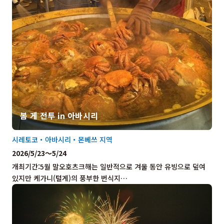
봄 게 전투 in 아바시리
시레토코・아바시리・몬베쓰 지역
2026/5/23～5/24
개최기간:5월 말오호츠크해는 일반적으로 겨울 동안 유빙으로 덮여
있지만 케가니(털게)의 풍부한 번식지…