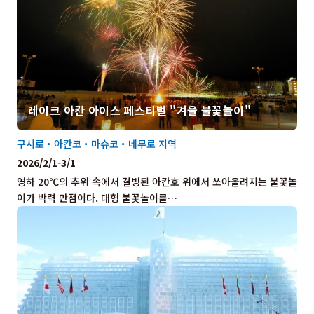
레이크 아칸 아이스 페스티벌 "겨울 불꽃놀이"
구시로・아칸코・마슈코・네무로 지역
2026/2/1-3/1
영하 20℃의 추위 속에서 결빙된 아칸호 위에서 쏘아올려지는 불꽃놀
이가 박력 만점이다. 대형 불꽃놀이를…