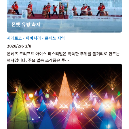
몬벳 유빙 축제
시레토코・아바시리・몬베쓰 지역
2026/2/6-2/8
몬베츠 드리프트 아이스 페스티벌은 혹독한 추위를 볼거리로 만드는
행사입니다. 주요 얼음 조각품은 투…