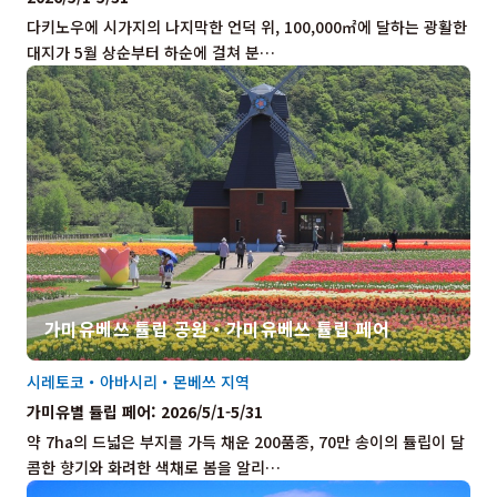
다키노우에 시가지의 나지막한 언덕 위, 100,000㎡에 달하는 광활한
대지가 5월 상순부터 하순에 걸쳐 분…
가미유베쓰 튤립 공원・가미유베쓰 튤립 페어
시레토코・아바시리・몬베쓰 지역
가미유별 튤립 페어: 2026/5/1-5/31
약 7ha의 드넓은 부지를 가득 채운 200품종, 70만 송이의 튤립이 달
콤한 향기와 화려한 색채로 봄을 알리…