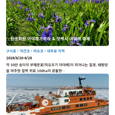
원생화원 아야메가하라 & 앗케시 아야메 축제
구시로・아칸코・마슈코・네무로 지역
2026/6/20-6/28
약 30만 송이의 부채붓꽃(히오우기 아야메)이 피어나는 절경. 태평양
을 마주한 절벽 위로 100ha의 광활한…