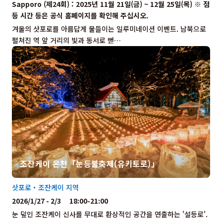
Sapporo (제24회) : 2025년 11월 21일(금) ~ 12월 25일(목) ※ 점
등 시간 등은 공식 홈페이지를 확인해 주십시오.
겨울의 삿포로를 아름답게 물들이는 일루미네이션 이벤트. 남북으로
펼쳐진 역 앞 거리의 빛과 동서로 뻗…
조잔케이 온천「눈등불축제(유키토로)」
삿포로・조잔케이 지역
2026/1/27 - 2/3 18:00-21:00
눈 덮인 조잔케이 신사를 무대로 환상적인 공간을 연출하는 '설등로'.