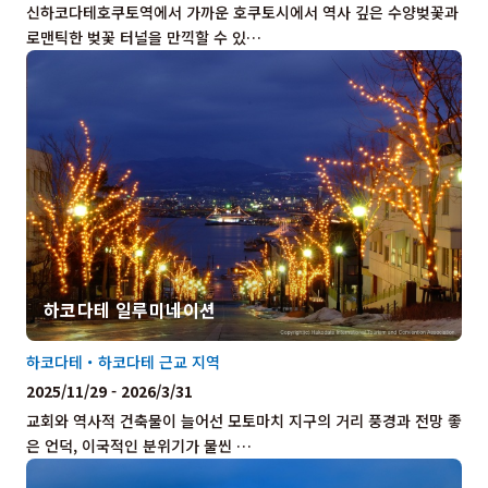
신하코다테호쿠토역에서 가까운 호쿠토시에서 역사 깊은 수양벚꽃과
로맨틱한 벚꽃 터널을 만끽할 수 있…
하코다테 일루미네이션
하코다테・하코다테 근교 지역
2025/11/29 - 2026/3/31
교회와 역사적 건축물이 늘어선 모토마치 지구의 거리 풍경과 전망 좋
은 언덕, 이국적인 분위기가 물씬 …