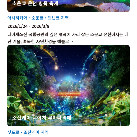
소운쿄 온천 빙폭 축제
아사히카와・소운쿄・덴닌쿄 지역
2026/1/24 - 2026/3/8
다이세쓰산 국립공원의 깊은 협곡에 자리 잡은 소운쿄 온천에서는 매
년 겨울, 혹독한 자연환경을 예술로 …
조잔케이 네이처 루미나리에
삿포로・조잔케이 지역