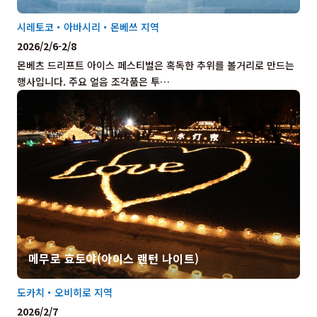
시레토코・아바시리・몬베쓰 지역
2026/2/6-2/8
몬베츠 드리프트 아이스 페스티벌은 혹독한 추위를 볼거리로 만드는
행사입니다. 주요 얼음 조각품은 투…
메무로 효토야(아이스 랜턴 나이트)
도카치・오비히로 지역
2026/2/7