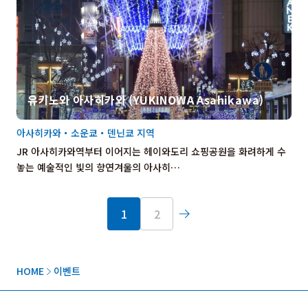
유키노와 아사히카와 (YUKINOWA Asahikawa)
아사히카와・소운쿄・덴닌쿄 지역
JR 아사히카와역부터 이어지는 헤이와도리 쇼핑공원을 화려하게 수
놓는 예술적인 빛의 향연겨울의 아사히…
1
2
HOME
이벤트