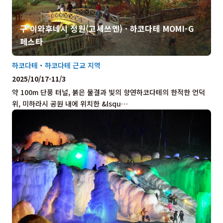
구 이와후네시 정원(고세쓰엔) · 하코다테 MOMI-G
페스타
하코다테・하코다테 근교 지역
2025/10/17-11/3
약 100m 단풍 터널, 붉은 물결과 빛의 향연하코다테의 한적한 언덕
위, 미하라시 공원 내에 위치한 &lsqu…