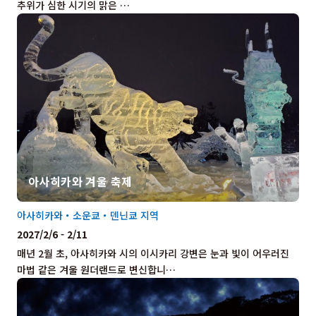
추위가 심한 시기의 맑은 …
아사히카와 겨울 축제
아사히카와・소운쿄・덴닌쿄 지역
2027/2/6 - 2/11
매년 2월 초, 아사히카와 시의 이시카리 강변은 눈과 빛이 어우러진
마법 같은 겨울 원더랜드로 변신합니…