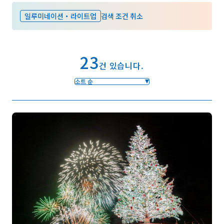
일루미네이션・라이트업
검색 조건 취소
즐겨찾기
23
Face
Insta
YouT
Insta
Face
건 있습니다.
book
gram
ube
gram
book
소트 순
포토갤러리
영상갤러리
팸플릿
이용 규약
운영조직 소개
링크
언어선택