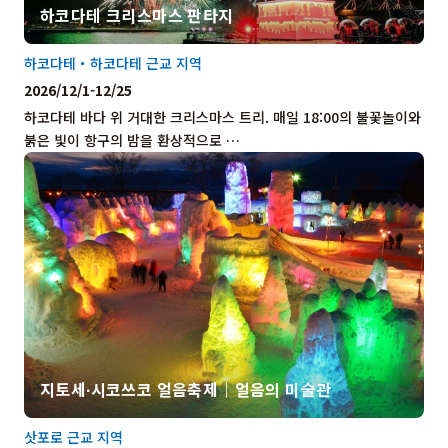
하코다테 크리스마스 판타지
하코다테・하코다테 근교 지역
2026/12/1-12/25
하코다테 바다 위 거대한 크리스마스 트리. 매일 18:00의 불꽃놀이와
붉은 빛이 항구의 밤을 환상적으로 …
지토세∙시코쓰코 얼음축제｜얼음의 미술관
삿포로 근교 지역