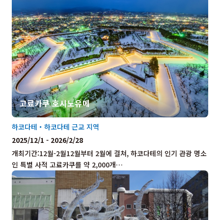
고료카쿠 호시노유메
하코다테・하코다테 근교 지역
2025/12/1 - 2026/2/28
개최기간:12월-2월12월부터 2월에 걸쳐, 하코다테의 인기 관광 명소
인 특별 사적 고료카쿠를 약 2,000개…