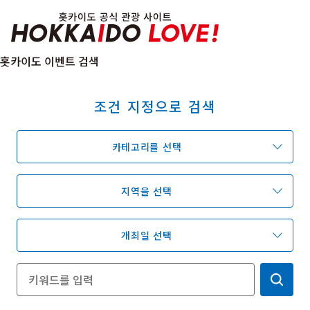
Hokkaido Officia
홋카이도 이벤트 검색
조건 지정으로 검색
특집
관광지
온천
이벤트
카테고리를 선택
추천코스
지역 가이드
음식문화
예약
교통
지역을 선택
개최일 선택
홋카이도 둘러보기
여행 테마로 검색
빗속에서 만끽
7개의 국립공원
절경을 만나는 여행
기초지식