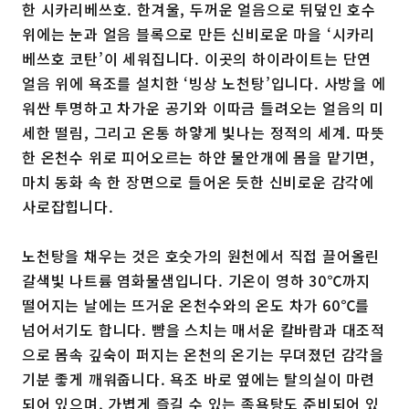
한 시카리베쓰호. 한겨울, 두꺼운 얼음으로 뒤덮인 호수
위에는 눈과 얼음 블록으로 만든 신비로운 마을 ‘시카리
베쓰호 코탄’이 세워집니다. 이곳의 하이라이트는 단연
얼음 위에 욕조를 설치한 ‘빙상 노천탕’입니다. 사방을 에
워싼 투명하고 차가운 공기와 이따금 들려오는 얼음의 미
세한 떨림, 그리고 온통 하얗게 빛나는 정적의 세계. 따뜻
한 온천수 위로 피어오르는 하얀 물안개에 몸을 맡기면,
마치 동화 속 한 장면으로 들어온 듯한 신비로운 감각에
사로잡힙니다.
노천탕을 채우는 것은 호숫가의 원천에서 직접 끌어올린
갈색빛 나트륨 염화물샘입니다. 기온이 영하 30℃까지
떨어지는 날에는 뜨거운 온천수와의 온도 차가 60℃를
넘어서기도 합니다. 뺨을 스치는 매서운 칼바람과 대조적
으로 몸속 깊숙이 퍼지는 온천의 온기는 무뎌졌던 감각을
기분 좋게 깨워줍니다. 욕조 바로 옆에는 탈의실이 마련
되어 있으며, 가볍게 즐길 수 있는 족욕탕도 준비되어 있