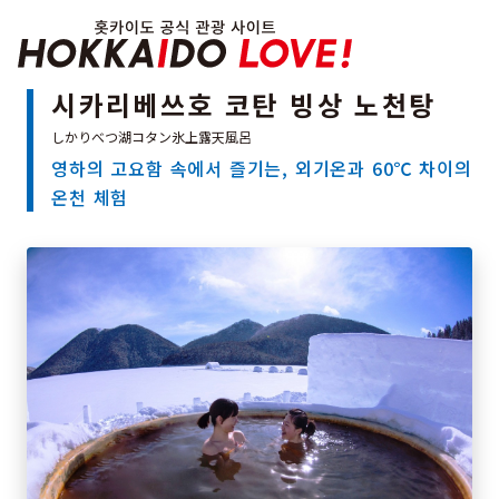
Hokkaido Officia
시카리베쓰호 코탄 빙상 노천탕
영하의 고요함 속에서 즐기는, 외기온과 60℃ 차이의
특집
온천 체험
관광지
온천
이벤트
추천코스
지역 가이드
음식문화
예약
교통
홋카이도 둘러보기
여행 테마로 검색
빗속에서 만끽
7개의 국립공원
절경을 만나는 여행
기초지식