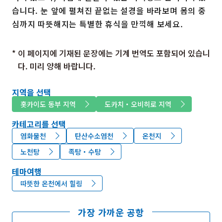
습니다. 눈 앞에 펼쳐진 끝없는 설경을 바라보며 몸의 중
심까지 따뜻해지는 특별한 휴식을 만끽해 보세요.
* 이 페이지에 기재된 문장에는 기계 번역도 포함되어 있습니
다. 미리 양해 바랍니다.
지역을 선택
홋카이도 동부 지역
도카치・오비히로 지역
카테고리를 선택
염화물천
탄산수소염천
온천지
노천탕
족탕・수탕
테마여행
따뜻한 온천에서 힐링
가장 가까운 공항