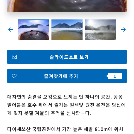
즐겨찾기
Face
Insta
YouT
Insta
Face
book
gram
ube
gram
book
포토갤러리
슬라이드쇼로 보기
영상갤러리
팸플릿
이용 규약
운영조직 소개
즐겨찾기에 추가
링크
대자연의 숨결을 오감으로 느끼는 단 하나의 공간. 꽁꽁
언어선택
얼어붙은 호수 위에서 즐기는 갈색빛 원천 온천은 당신에
게 잊지 못할 겨울의 추억을 선사합니다.
다이세쓰산 국립공원에서 가장 높은 해발 810m에 위치