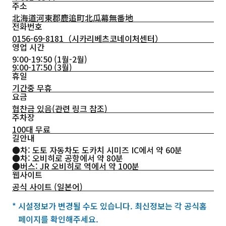
주소
北海道河東郡鹿追町北瓜幕無番地
전화번호
0156-69-8181
（시카리베츠코네이처센터）
영업 시간
9:00-19:50 (1월-2월)
9:00-17:50 (3월)
휴일
기간중 무휴
요금
협찬금 있음(관련 링크 참조)
주차장
100대 무료
길안내
●차: 도토 자동차도 도카치 시미즈 IC에서 약 60분
●차: 오비히로 공항에서 약 80분
●버스: JR 오비히로 역에서 약 100분
웹사이트
공식 사이트 (일본어)
* 시설정보가 변경될 수도 있습니다. 최신정보는 각 공식홈
페이지를 확인해주세요.