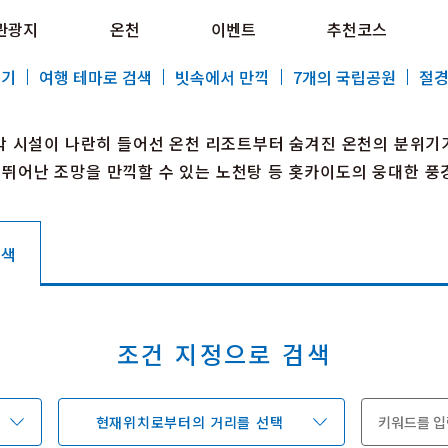
e HOKKAIDO LOVE!
관광지
온천
이벤트
추천코스
al Tourism Site HOKKAIDO LOVE!
보기
여행 테마로 검색
빗속에서 만끽
7개의 국립공원
절경
박 시설이 나란히 들어선 온천 리조트부터 숨겨진 온천의 분위기
, 뛰어난 조망을 만끽할 수 있는 노천탕 등 홋카이도의 웅대한 풍
특집
관광지
온천
검색
이벤트
추천코스
지역 가이드
음식문화
예약
교통
조건 지정으로 검색
현재위치로부터의 거리를 선택