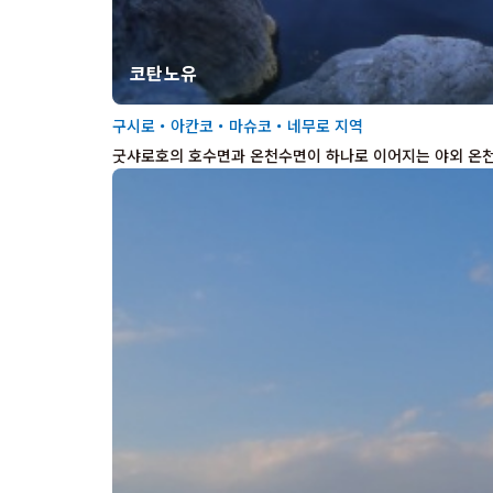
코탄노유
구시로・아칸코・마슈코・네무로 지역
굿샤로호의 호수면과 온천수면이 하나로 이어지는 야외 온천