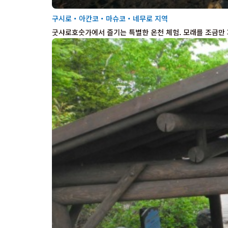
구시로・아칸코・마슈코・네무로 지역
굿샤로호숫가에서 즐기는 특별한 온천 체험. 모래를 조금만 