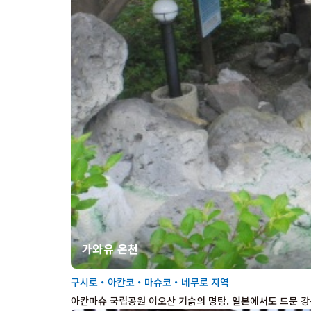
가와유 온천
구시로・아칸코・마슈코・네무로 지역
아칸마슈 국립공원 이오산 기슭의 명탕. 일본에서도 드문 