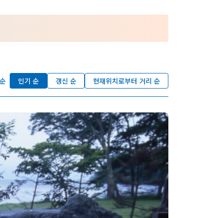
 순
인기 순
갱신 순
현재위치로부터 거리 순
즐겨찾기
nstag
YouTu
Instag
Faceb
am
be
ram
ook