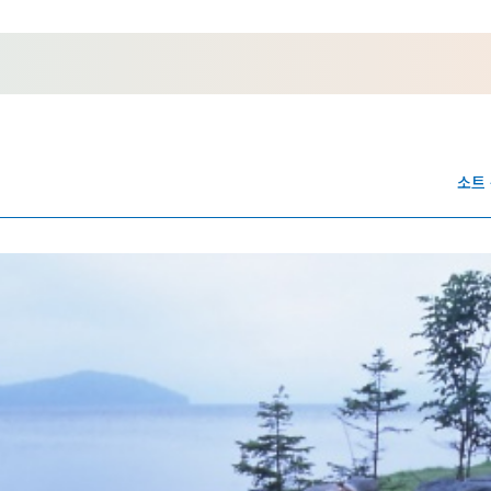
홋카이도 둘러보기
여행 테마로 검색
빗속에서 만끽
7개의 국립공원
절경을 만나는 여행
기초지식
소트
Faceb
I
ook
r
포토갤러리
영상갤러리
팸플릿