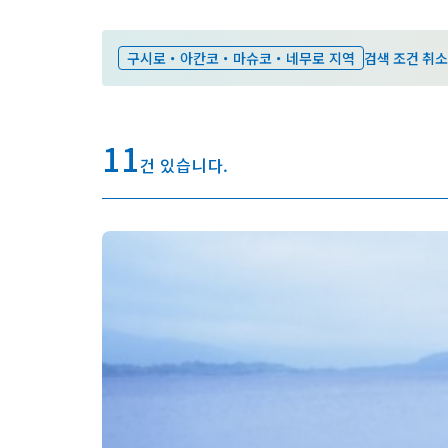
구시로・아칸코・마슈코・네무로 지역
검색 조건 취소
11
건 있습니다.