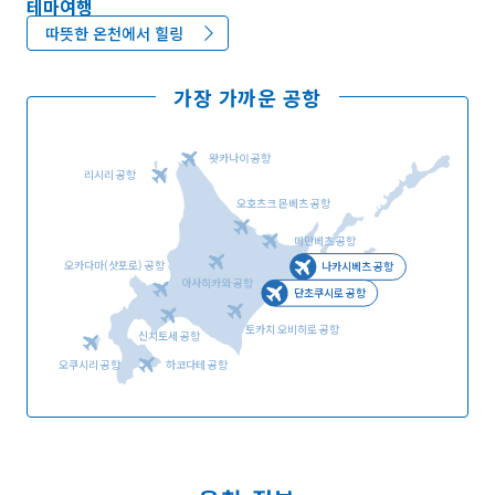
테마여행
따뜻한 온천에서 힐링
가장 가까운 공항
왓카나이 공항
리시리 공항
오호츠크 몬베츠 공항
메만베츠 공항
오카다마(삿포로) 공항
나카시베츠 공항
아사히카와 공항
단초쿠시로 공항
토카치 오비히로 공항
신치토세 공항
오쿠시리 공항
하코다테 공항