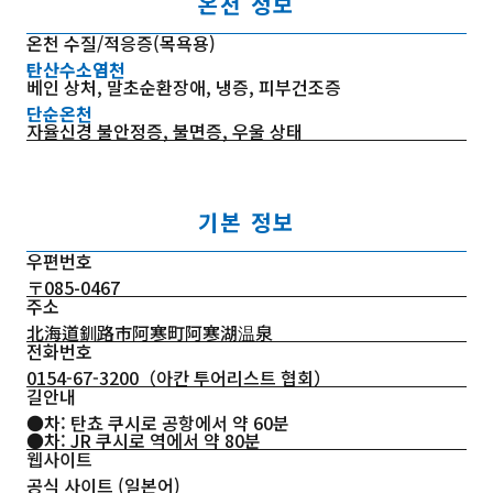
온천 정보
온천 수질/적응증(목욕용)
탄산수소염천
베인 상처, 말초순환장애, 냉증, 피부건조증
단순온천
자율신경 불안정증, 불면증, 우울 상태
기본 정보
우편번호
〒085-0467
주소
北海道釧路市阿寒町阿寒湖温泉
전화번호
0154-67-3200
（아칸 투어리스트 협회）
길안내
●차: 탄쵸 쿠시로 공항에서 약 60분
●차: JR 쿠시로 역에서 약 80분
웹사이트
공식 사이트 (일본어)