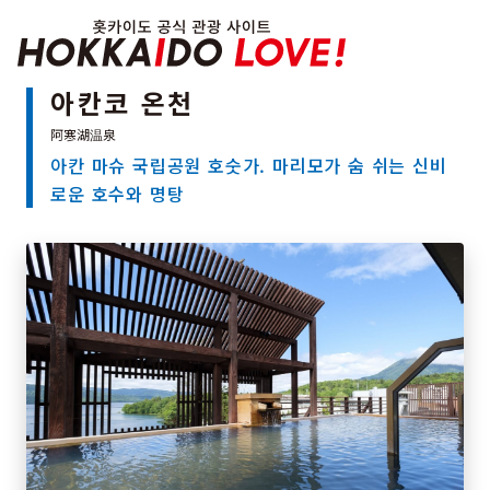
Hokkaido Officia
아칸코 온천
아칸 마슈 국립공원 호숫가. 마리모가 숨 쉬는 신비
특집
로운 호수와 명탕
관광지
온천
이벤트
추천코스
지역 가이드
음식문화
예약
교통
홋카이도 둘러보기
여행 테마로 검색
빗속에서 만끽
7개의 국립공원
절경을 만나는 여행
기초지식