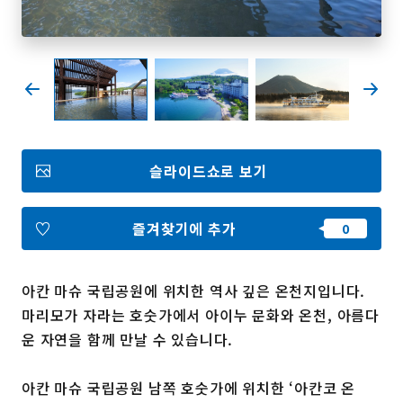
즐겨찾기
Face
Insta
YouT
Insta
Face
book
gram
ube
gram
book
포토갤러리
슬라이드쇼로 보기
영상갤러리
팸플릿
이용 규약
운영조직 소개
즐겨찾기에 추가
링크
아칸 마슈 국립공원에 위치한 역사 깊은 온천지입니다.
언어선택
마리모가 자라는 호숫가에서 아이누 문화와 온천, 아름다
운 자연을 함께 만날 수 있습니다.
아칸 마슈 국립공원 남쪽 호숫가에 위치한 ‘아칸코 온