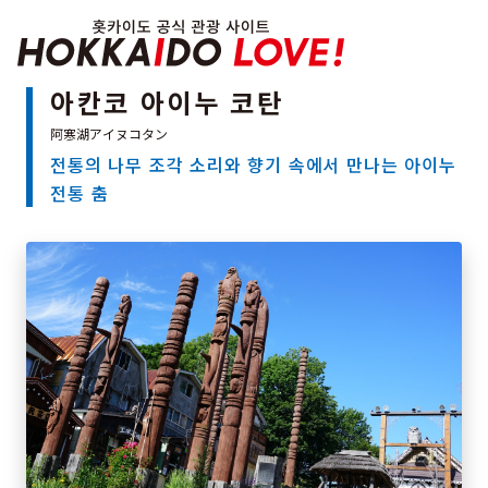
Hokkaido Officia
아칸코 아이누 코탄
전통의 나무 조각 소리와 향기 속에서 만나는 아이누
특집
전통 춤
관광지
온천
이벤트
추천코스
지역 가이드
음식문화
예약
교통
홋카이도 둘러보기
여행 테마로 검색
빗속에서 만끽
7개의 국립공원
절경을 만나는 여행
기초지식