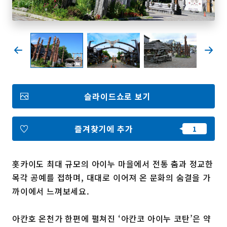
즐겨찾기
Face
Insta
YouT
Insta
Face
book
gram
ube
gram
book
포토갤러리
슬라이드쇼로 보기
영상갤러리
팸플릿
이용 규약
운영조직 소개
즐겨찾기에 추가
링크
홋카이도 최대 규모의 아이누 마을에서 전통 춤과 정교한
언어선택
목각 공예를 접하며, 대대로 이어져 온 문화의 숨결을 가
까이에서 느껴보세요.
아칸호 온천가 한편에 펼쳐진 ‘아칸코 아이누 코탄’은 약