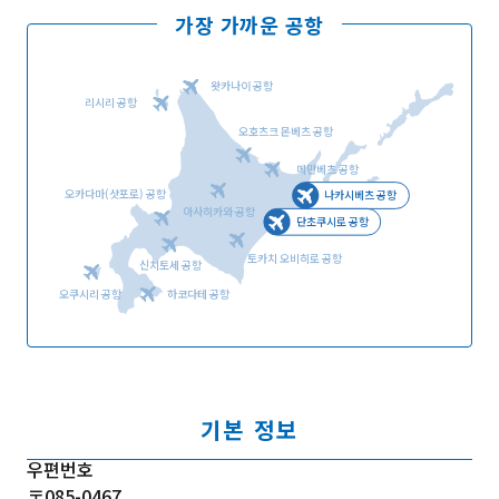
가장 가까운 공항
왓카나이 공항
리시리 공항
오호츠크 몬베츠 공항
메만베츠 공항
오카다마(삿포로) 공항
나카시베츠 공항
아사히카와 공항
단초쿠시로 공항
토카치 오비히로 공항
신치토세 공항
오쿠시리 공항
하코다테 공항
기본 정보
우편번호
〒085-0467