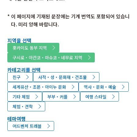
* 이 페이지에 기재된 문장에는 기계 번역도 포함되어 있습니
다. 미리 양해 바랍니다.
지역을 선택
홋카이도 동부 지역
구시로・아칸코・마슈코・네무로 지역
카테고리를 선택
친구
사적・성・문화재・건조물
세계유산・조몬・아이누 문화
역사・문화・예술
기타 체험
부부・커플
여행 스타일
체험・견학
테마여행
어드벤처 트래블