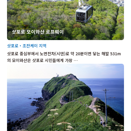
삿포로 모이와산 로프웨이
삿포로・조잔케이 지역
삿포로 중심부에서 노면전차(시덴)로 약 20분이면 닿는 해발 531m
의 모이와산은 삿포로 시민들에게 가장 …