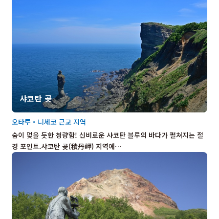
샤코탄 곶
오타루・니세코 근교 지역
숨이 멎을 듯한 청량함! 신비로운 샤코탄 블루의 바다가 펼쳐지는 절
경 포인트.샤코탄 곶(積丹岬) 지역에…