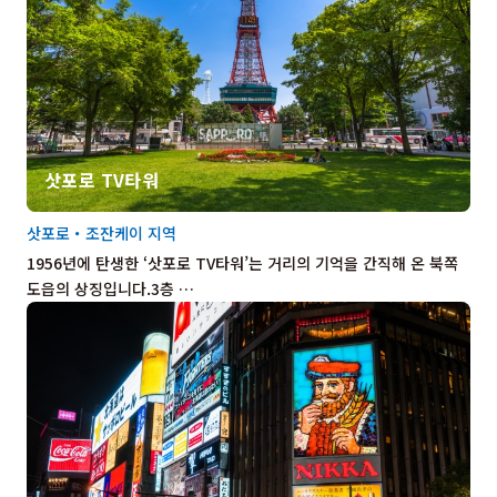
삿포로 TV타워
삿포로・조잔케이 지역
1956년에 탄생한 ‘삿포로 TV타워’는 거리의 기억을 간직해 온 북쪽
도읍의 상징입니다.3층 …