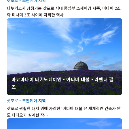
삿포로・조잔케이 지역
다누키코지 상점가는 삿포로 시내 중심부 소세이강 서쪽, 미나미 2조
와 미나미 3조 사이에 자리한 역사 …
마코마나이 타키노레이엔・아타마 대불・라벤더 필
즈
삿포로・조잔케이 지역
삿포로 광활한 대지 위에 자리한 ‘아타마 대불’은 세계적인 건축가 안
도 다다오가 설계한 작…