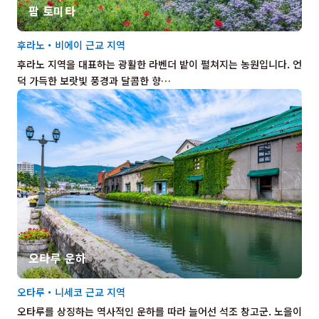
팜 토미타
후라노・비에이 근교 지역
후라노 지역을 대표하는 광활한 라벤더 밭이 펼쳐지는 농원입니다. 언
덕 가득한 보랏빛 풍경과 달콤한 향…
오타루 운하
오타루・니세코 근교 지역
오타루를 상징하는 역사적인 운하를 따라 늘어선 석조 창고군. 노을이