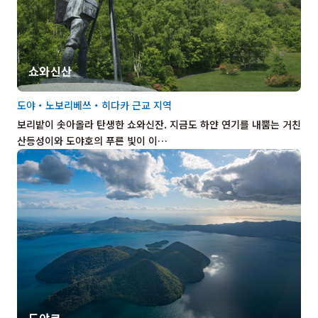
쇼와신산
도야・노보리베쓰・히다카 근교 지역
보리밭이 솟아올라 탄생한 쇼와신잔. 지금도 하얀 연기를 내뿜는 거친
산등성이와 도야호의 푸른 빛이 이…
도야코