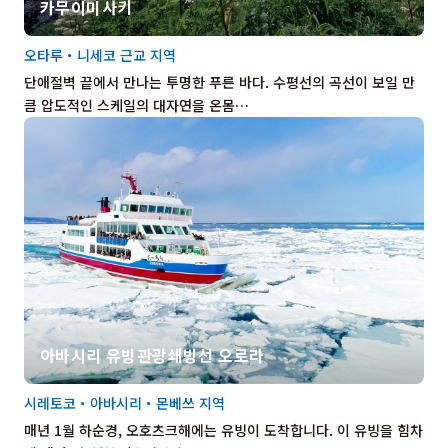
카무이미사키
오타루・니세코 근교 지역
단애절벽 끝에서 만나는 투명한 푸른 바다. 수평선의 곡선이 보일 만
큼 압도적인 스케일의 대자연을 온몸…
아바시리 유빙관광쇄빙선 오로라
시레토코・아바시리・몬베쓰 지역
매년 1월 하순경, 오호츠크해에는 유빙이 도착합니다. 이 유빙을 힘차