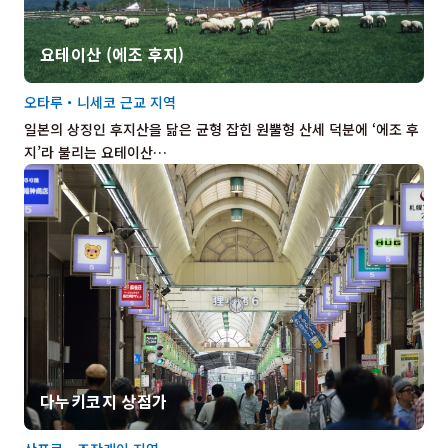
요테이산 (에조 후지)
오타루・니세코 근교 지역
일본의 상징인 후지산을 닮은 균형 잡힌 원뿔형 산세 덕분에 ‘에조 후
지’라 불리는 요테이산…
다누키코지 상점가