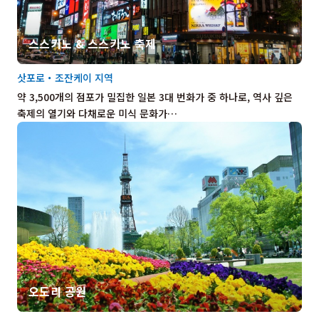
스스키노 & 스스키노 축제
삿포로・조잔케이 지역
약 3,500개의 점포가 밀집한 일본 3대 번화가 중 하나로, 역사 깊은
축제의 열기와 다채로운 미식 문화가…
오도리 공원