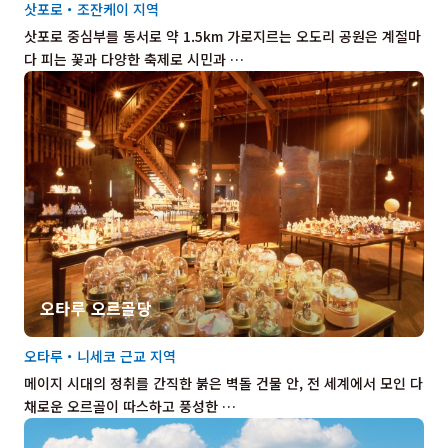
삿포로・조잔케이 지역
삿포로 중심부를 동서로 약 1.5km 가로지르는 오도리 공원은 계절마
다 피는 꽃과 다양한 축제로 시민과 …
오타루 오르골당
오타루・니세코 근교 지역
메이지 시대의 정취를 간직한 붉은 벽돌 건물 안, 전 세계에서 모인 다
채로운 오르골이 따스하고 풍성한 …