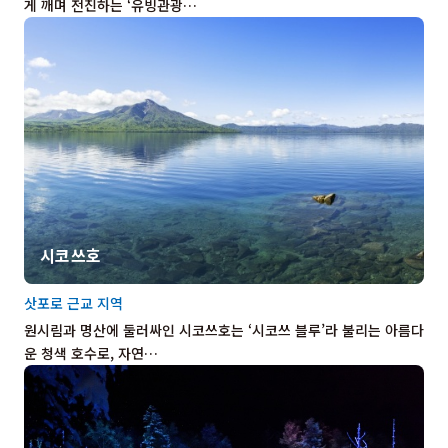
게 깨며 전진하는 ‘유빙관광…
시코쓰호
삿포로 근교 지역
원시림과 명산에 둘러싸인 시코쓰호는 ‘시코쓰 블루’라 불리는 아름다
운 청색 호수로, 자연…