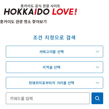
Hokkaido Officia
홋카이도 관광 명소 찾아보기
조건 지정으로 검색
특집
관광지
온천
이벤트
카테고리를 선택
추천코스
지역 가이드
음식문화
예약
교통
지역을 선택
현재위치로부터의 거리를 선택
홋카이도 둘러보기
여행 테마로 검색
빗속에서 만끽
7개의 국립공원
절경을 만나는 여행
기초지식