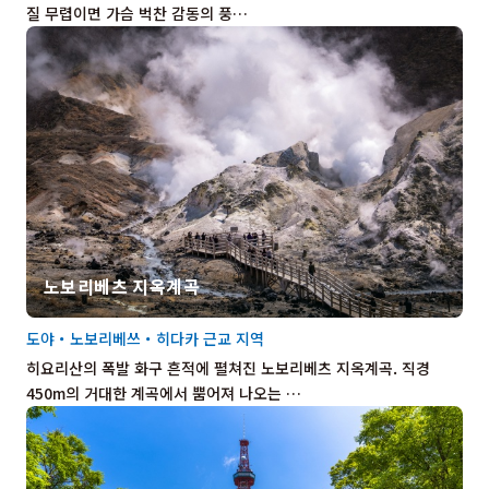
질 무렵이면 가슴 벅찬 감동의 풍…
노보리베츠 지옥계곡
도야・노보리베쓰・히다카 근교 지역
히요리산의 폭발 화구 흔적에 펼쳐진 노보리베츠 지옥계곡. 직경
450m의 거대한 계곡에서 뿜어져 나오는 …