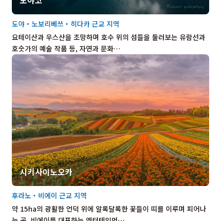
도야・노보리베쓰・히다카 근교 지역
요테이산과 우스산을 조망하며 호수 위의 섬들을 둘러보는 유람선과
호숫가의 예술 작품 등, 자연과 문화…
시키사이노오카
후라노・비에이 근교 지역
약 15ha의 광활한 언덕 위에 알록달록한 꽃들이 띠를 이루며 피어나
는 곳, 비에이를 대표하는 엔터테인먼…