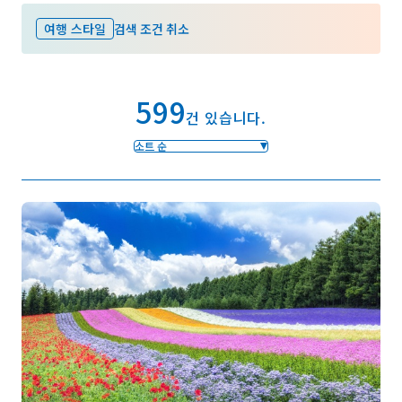
여행 스타일
검색 조건 취소
즐겨찾기
599
Face
Insta
YouT
Insta
Face
건 있습니다.
book
gram
ube
gram
book
소트 순
포토갤러리
영상갤러리
팸플릿
이용 규약
운영조직 소개
링크
언어선택