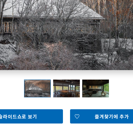
홋카이도 둘러보기
여행 테마로 검색
빗속에서 만끽
7개의 국립공원
절경을 만나는 여행
기초지식
Faceb
I
ook
r
슬라이드쇼로 보기
즐겨찾기에 추가
포토갤러리
영상갤러리
팸플릿