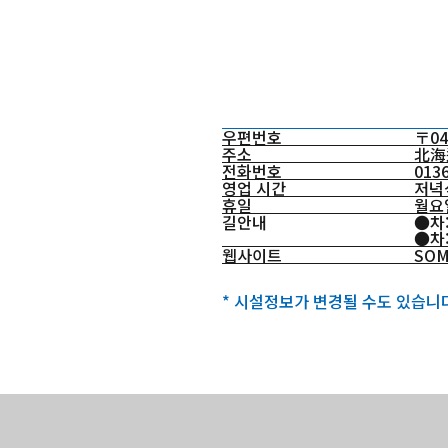
우편번호
〒04
주소
北海
전화번호
0136
영업 시간
저녁식
휴일
월요
길안내
●차
●차:
웹사이트
SOM
* 시설정보가 변경될 수도 있습니