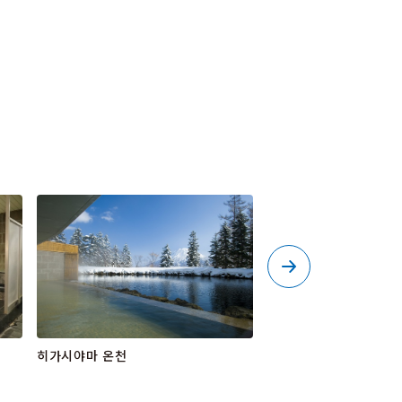
히가시야마 온천
미시마 씨의 시바자쿠라