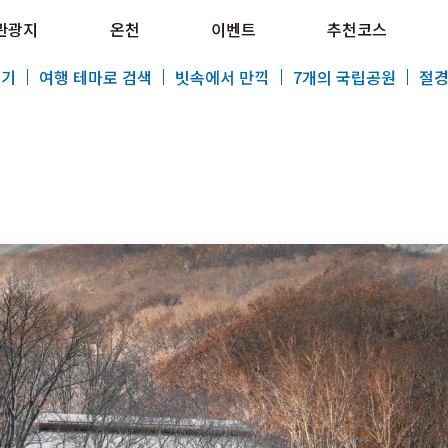
e HOKKAIDO LOVE!
관광지
온천
이벤트
추천코스
al Tourism Site HOKKAIDO LOVE!
보기
여행 테마로 검색
빗속에서 만끽
7개의 국립공원
절경
특집
관광지
온천
이벤트
추천코스
지역 가이드
음식문화
예약
교통