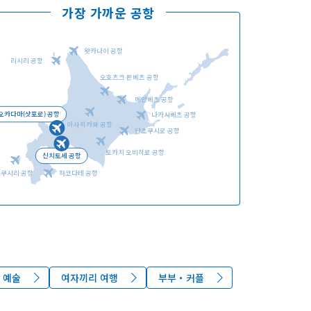
가장 가까운 공항
왓카나이 공항
리시리 공항
오호츠크 몬베츠 공항
언어선택
메만베츠 공항
오카다마(삿포로) 공항
나카시베츠 공항
아사히카와 공항
단초쿠시로 공항
토카치 오비히로 공항
신치토세 공항
오쿠시리 공항
하코다테 공항
・예술
여자끼리 여행
부부・커플