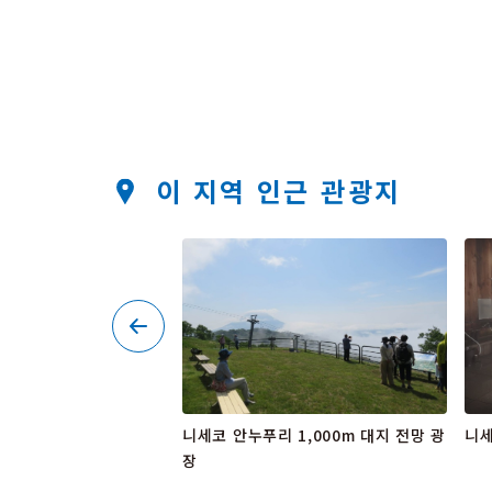
이 지역 인근 관광지
니세코 안누푸리 1,000m 대지 전망 광
니세
장