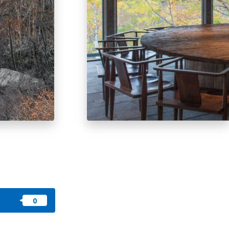
즐겨찾기
nstag
YouTu
Instag
Faceb
am
be
ram
ook