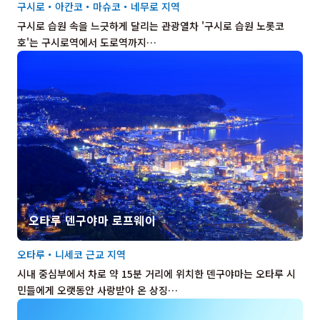
구시로・아칸코・마슈코・네무로 지역
구시로 습원 속을 느긋하게 달리는 관광열차 '구시로 습원 노롯코
호'는 구시로역에서 도로역까지…
오타루 덴구야마 로프웨이
오타루・니세코 근교 지역
시내 중심부에서 차로 약 15분 거리에 위치한 덴구야마는 오타루 시
민들에게 오랫동안 사랑받아 온 상징…