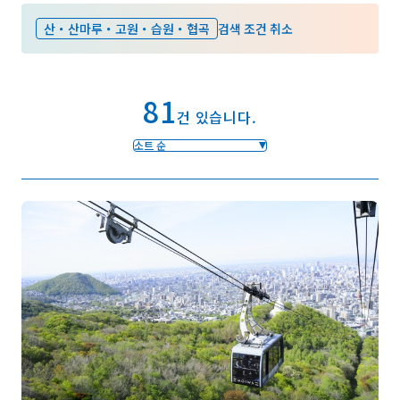
산・산마루・고원・습원・협곡
검색 조건 취소
즐겨찾기
81
Face
Insta
YouT
Insta
Face
건 있습니다.
book
gram
ube
gram
book
소트 순
포토갤러리
영상갤러리
팸플릿
이용 규약
운영조직 소개
링크
언어선택