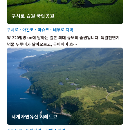
구시로 습원 국립공원
구시로・아칸코・마슈코・네무로 지역
약 220평방km에 달하는 일본 최대 규모의 습원입니다. 특별천연기
념물 두루미가 날아오르고, 굽이치며 흐…
세계자연유산 시레토코