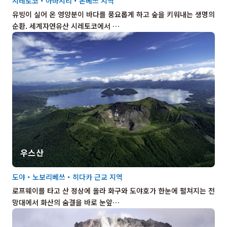
시레토코・아바시리・몬베쓰 지역
유빙이 실어 온 영양분이 바다를 풍요롭게 하고 숲을 키워내는 생명의
순환. 세계자연유산 시레토코에서 …
우스산
도야・노보리베쓰・히다카 근교 지역
로프웨이를 타고 산 정상에 올라 화구와 도야호가 한눈에 펼쳐지는 전
망대에서 화산의 숨결을 바로 눈앞…