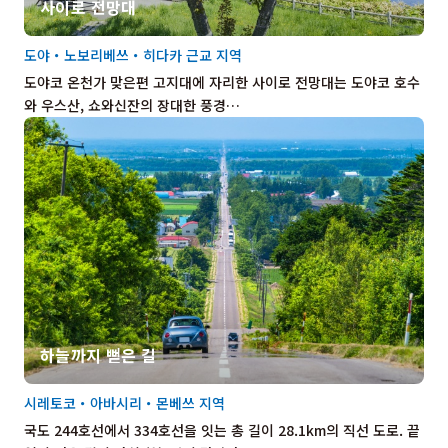
사이로 전망대
도야・노보리베쓰・히다카 근교 지역
도야코 온천가 맞은편 고지대에 자리한 사이로 전망대는 도야코 호수
와 우스산, 쇼와신잔의 장대한 풍경…
하늘까지 뻗은 길
시레토코・아바시리・몬베쓰 지역
국도 244호선에서 334호선을 잇는 총 길이 28.1km의 직선 도로. 끝