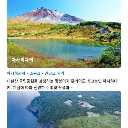
아사히다케
아사히카와・소운쿄・덴닌쿄 지역
대설산 국립공원을 상징하는 명봉이자 홋카이도 최고봉인 아사히다
케. 계절에 따라 선명한 주홍빛 단풍과…