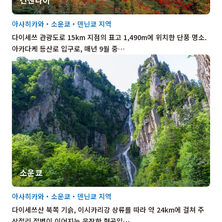
아사히카와・소운쿄・덴닌쿄 지역
다이세쓰 관광도로 15km 지점의 표고 1,490m에 위치한 단풍 명소.
아카다케 등산로 입구로, 매년 9월 중…
소운쿄
아사히카와・소운쿄・덴닌쿄 지역
다이세쓰산 북쪽 기슭, 이시카리강 상류를 따라 약 24km에 걸쳐 주
상절리 절벽이 이어지는 웅장한 협곡입…