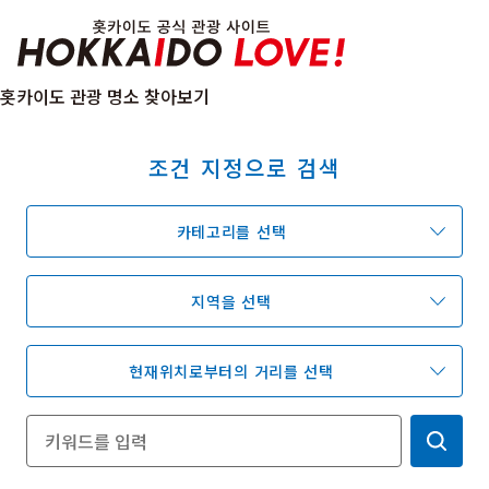
Hokkaido Officia
홋카이도 관광 명소 찾아보기
조건 지정으로 검색
특집
관광지
온천
이벤트
카테고리를 선택
추천코스
지역 가이드
음식문화
예약
교통
지역을 선택
현재위치로부터의 거리를 선택
홋카이도 둘러보기
여행 테마로 검색
빗속에서 만끽
7개의 국립공원
절경을 만나는 여행
기초지식