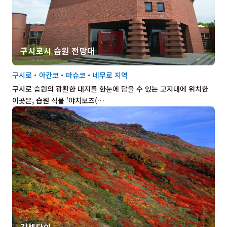
구시로시 습원 전망대
구시로・아칸코・마슈코・네무로 지역
구시로 습원의 광활한 대지를 한눈에 담을 수 있는 고지대에 위치한
이곳은, 습원 식물 ‘야치보즈(…
긴센다이