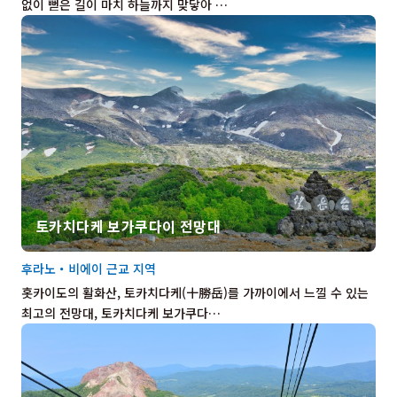
없이 뻗은 길이 마치 하늘까지 맞닿아 …
토카치다케 보가쿠다이 전망대
후라노・비에이 근교 지역
홋카이도의 활화산, 토카치다케(十勝岳)를 가까이에서 느낄 수 있는
최고의 전망대, 토카치다케 보가쿠다…