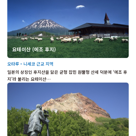
요테이산 (에조 후지)
오타루・니세코 근교 지역
일본의 상징인 후지산을 닮은 균형 잡힌 원뿔형 산세 덕분에 ‘에조 후
지’라 불리는 요테이산…