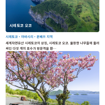
시레토코 오코
시레토코・아바시리・몬베쓰 지역
세계자연유산 시레토코의 상징, 시레토코 오코. 울창한 나무들에 둘러
싸인 다섯 개의 호수가 방문객을 환…