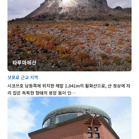
타루마에산
삿포로 근교 지역
시코쓰호 남동쪽에 위치한 해발 1,041m의 활화산으로, 산 정상에 자
리 잡은 독특한 형태의 용암 돔이 인…