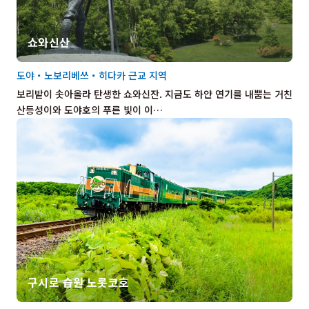
쇼와신산
도야・노보리베쓰・히다카 근교 지역
보리밭이 솟아올라 탄생한 쇼와신잔. 지금도 하얀 연기를 내뿜는 거친
산등성이와 도야호의 푸른 빛이 이…
구시로 습원 노롯코호