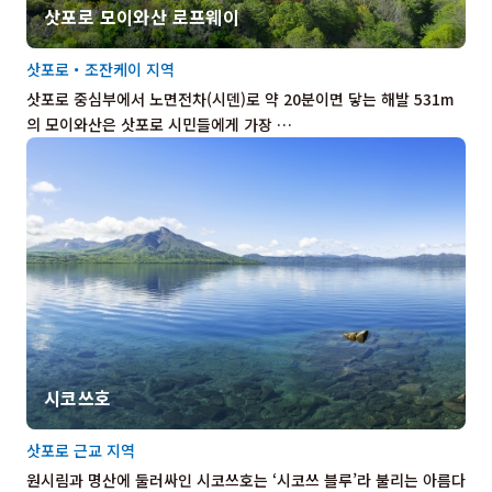
삿포로 모이와산 로프웨이
삿포로・조잔케이 지역
삿포로 중심부에서 노면전차(시덴)로 약 20분이면 닿는 해발 531m
의 모이와산은 삿포로 시민들에게 가장 …
시코쓰호
삿포로 근교 지역
원시림과 명산에 둘러싸인 시코쓰호는 ‘시코쓰 블루’라 불리는 아름다