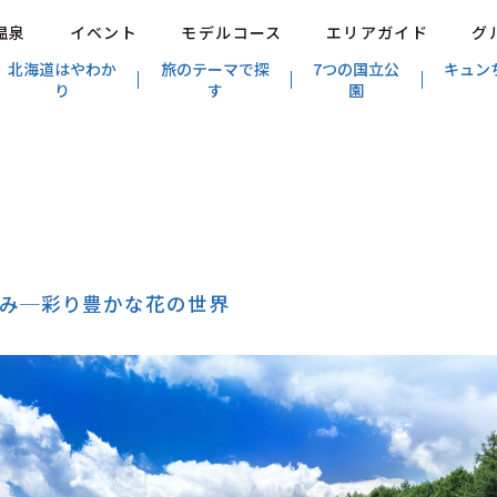
温泉
イベント
モデルコース
エリアガイド
グ
北海道はやわか
旅のテーマで探
7つの国立公
キュン
り
す
園
み─彩り豊かな花の世界