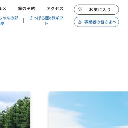
ルメ
旅の予約
アクセス
お気に入り
ちゃんの部
さっぽろ圏e旅ギフ
事業者の皆さまへ
屋
ト
特集
スポット・体験
温泉
イベント
モデルコース
エリアガイド
グルメ
旅の予約
アクセス
キュンちゃんオンラインショップ