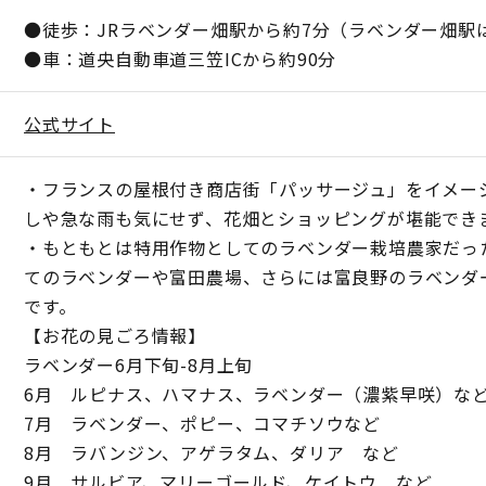
●徒歩：JRラベンダー畑駅から約7分（ラベンダー畑駅
●車：道央自動車道三笠ICから約90分
公式サイト
・フランスの屋根付き商店街「パッサージュ」をイメー
しや急な雨も気にせず、花畑とショッピングが堪能でき
・もともとは特用作物としてのラベンダー栽培農家だっ
てのラベンダーや富田農場、さらには富良野のラベンダ
です。
【お花の見ごろ情報】
ラベンダー6月下旬-8月上旬
6月 ルピナス、ハマナス、ラベンダー（濃紫早咲）な
7月 ラベンダー、ポピー、コマチソウなど
8月 ラバンジン、アゲラタム、ダリア など
9月 サルビア、マリーゴールド、ケイトウ など