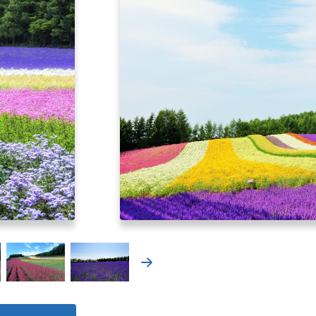
北海道はやわかり
旅のテーマで探す
7つの国立公園
キュンちゃんの部屋
さっぽろ圏e旅ギフト
お気に入り
事業者の皆さまへ