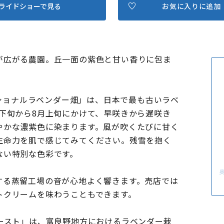
ライドショーで見る
お気に入りに追加
が広がる農園。丘一面の紫色と甘い香りに包ま
ィショナルラベンダー畑」は、日本で最も古いラベ
下旬から8月上旬にかけて、早咲きから遅咲き
やかな濃紫色に染まります。風が吹くたびに甘く
生命力を肌で感じてみてください。残雪を抱く
ない特別な色彩です。
する蒸留工場の音が心地よく響きます。売店では
トクリームを味わうこともできます。
ースト」は、富良野地方におけるラベンダー栽